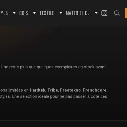
NYLS
CD'S
TEXTILE
MATERIEL DJ
. Il ne reste plus que quelques exemplaires en stock avant
ions limitées en
Hardtek
,
Tribe
,
Freetekno
,
Frenchcore
,
styles. Une sélection idéale pour ne pas passer à côté des