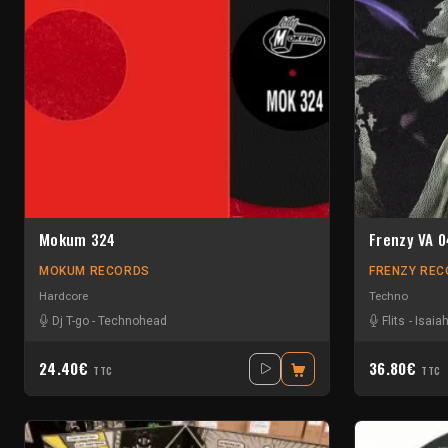
Mokum 324
Frenzy VA 0
MOKUM RECORDS
FRENZY RE
Hardcore
Techno
Dj T-go
-
Technohead
Flits
-
Isaia
24.40€
36.80€
TTC
TTC