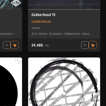
Gabberhead 15
GABBERHEAD
Gabber
hnfaustus
-
Lilas Dupont
DJ Adrien
-
Dj Atomix
-
Gabberhead
-
Harys
-
Kozieum
-
24.40€
TTC