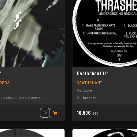
4
Deathchant 114
CORDS
DEATHCHANT
Hardcore
h
-
Jsprv35
-
Markantonio
-
Mees Javois
-
Mike Dextro
Thrasher
-
Non-cyclic
-
Sera J
-
Sol Cab
16.50€
TTC