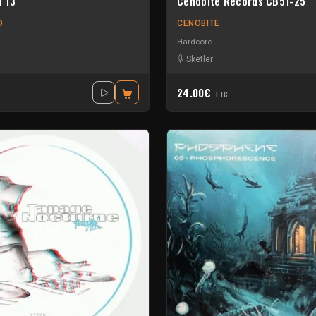
 13
Cenobite Records CB51-25
D
CENOBITE
Hardcore
Sketler
24.00€
TTC