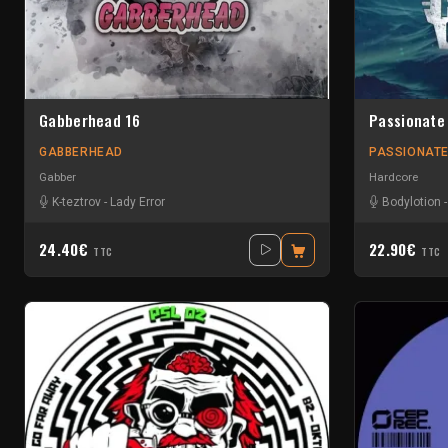
Gabberhead 16
Passionate
GABBERHEAD
PASSIONATE
Gabber
Hardcore
K-teztrov
-
Lady Error
Bodylotion
24.40€
22.90€
TTC
TTC