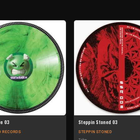
ge 03
Steppin Stoned 03
D RECORDS
STEPPIN STONED
Tribe