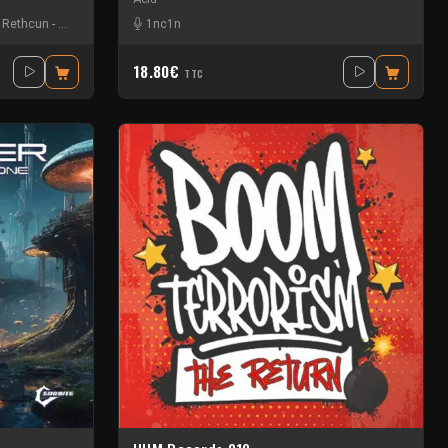
-
Rethcun
-
Synthetic Void
1nc1n
18.80€
TTC