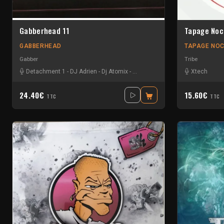
Gabberhead 11
Tapage Noc
GABBERHEAD
TAPAGE NO
Gabber
Tribe
Detachment 1
-
DJ Adrien
-
Dj Atomix
-
Dj Portos
-
Kozieum
-
Los Munan
Xtech
24.40€
15.60€
TTC
TTC