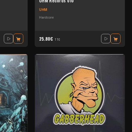
UHM Records 010
UHM
Hardcore
25.80€
TTC