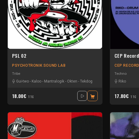
PSL 02
CEP Record
PSYCHOTRONIK SOUND LAB
CEP RECOR
Tribe
Techno
Gui-two
-
Kaloo
-
Mantralogik
-
Okten
-
Tekdog
Riko
18.00€
17.80€
TTC
TTC