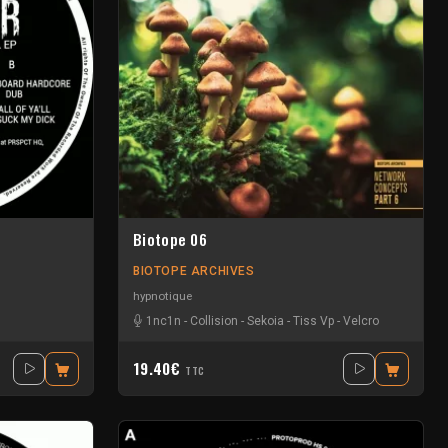
Biotope 06
BIOTOPE ARCHIVES
hypnotique
allero
-
Tarkno
-
Vinicius Honorio
1nc1n
-
-
William Arist
Collision
-
Sekoia
-
Tiss Vp
-
Velcro
19.40€
TTC