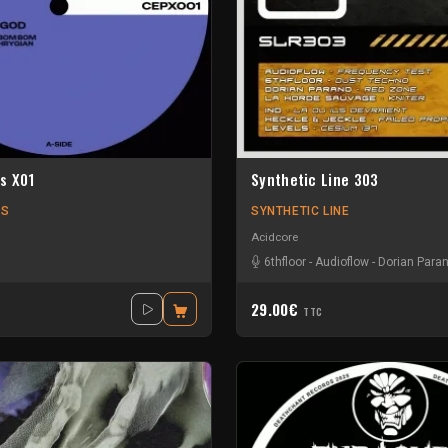
s X01
Synthetic Line 303
DS
SYNTHETIC LINE
Acidcore
6thfloor
-
Audioflow
-
Dorian Para
29.00€
TTC