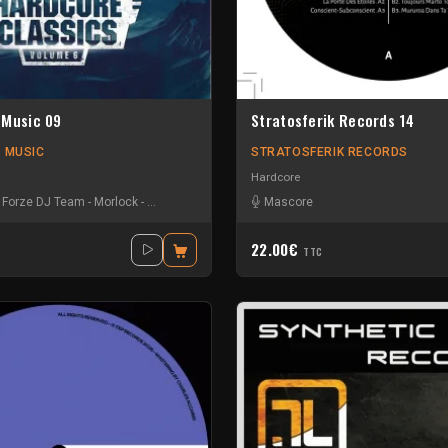
 Music 09
Stratosferik Records 14
 MUSIC
STRATOSFERIK RECORDS
Hardcore
-
Forze DJ Team
-
Morlock
-
Neophyte
-
Stunned Guys
Mascore
22.00€
TTC