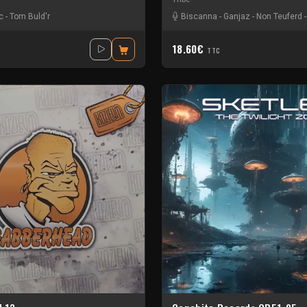
c
-
Tom Buld'r
Biscanna
-
Ganjaz
-
Non Teuferd
18.60€
TTC