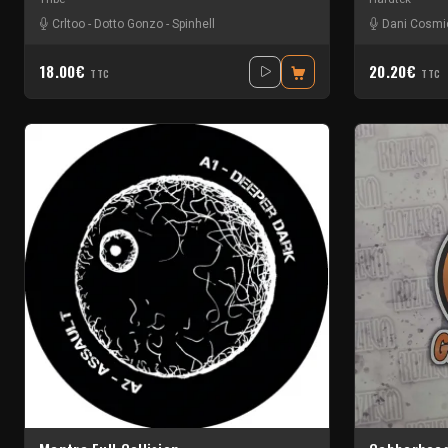
Crltoo
-
Dotto Gonzo
-
Spinhell
Dani Cosmi
18.00€
20.20€
TTC
TTC