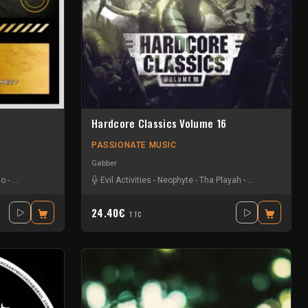
Hardcore Classics Volume 16
PASSIONATE MUSIC
Gabber
no
-
Heckle & Jeckle
-
I.n.d.
-
Evil Activities
La Horsauvage
-
Neophyte
-
Level5
-
Tha Playah
-
The Masochist
24.40€
TTC