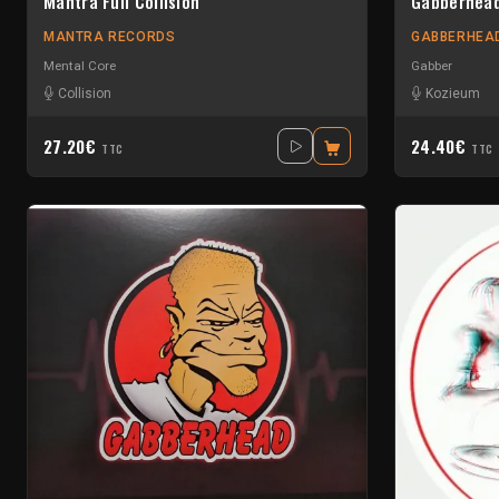
Mantra Full Collision
Gabberhead
MANTRA RECORDS
GABBERHEA
Mental Core
Gabber
Collision
Kozieum
27.20€
24.40€
TTC
TTC