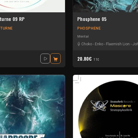
turne 09 RP
Phosphene 05
CTURNE
PHOSPHENE
Mental
os
-
Ultarior
Choko
-
Enko
-
Flaemish Lion
-
Jo
20.80€
TTC