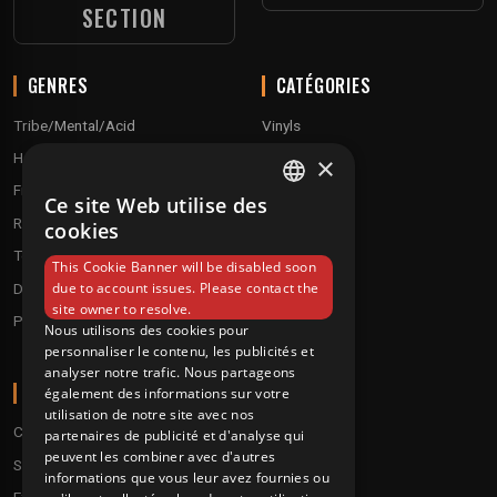
SECTION
GENRES
CATÉGORIES
Tribe/Mental/Acid
Vinyls
Hardtek / Hardfloor
Cd's
×
Frenchcore/Hardcore
Textile
Ce site Web utilise des
FRENCH
Raggatek/ Jungletek
Materiel dj
cookies
ENGLISH
Techno / Hard Techno / Electro
This Cookie Banner will be disabled soon
due to account issues. Please contact the
Drum'n'Bass/Raggajungle
site owner to resolve.
Pre order
Nous utilisons des cookies pour
personnaliser le contenu, les publicités et
analyser notre trafic. Nous partageons
A PROPOS
également des informations sur votre
utilisation de notre site avec nos
Conditions
partenaires de publicité et d'analyse qui
peuvent les combiner avec d'autres
Service client
informations que vous leur avez fournies ou