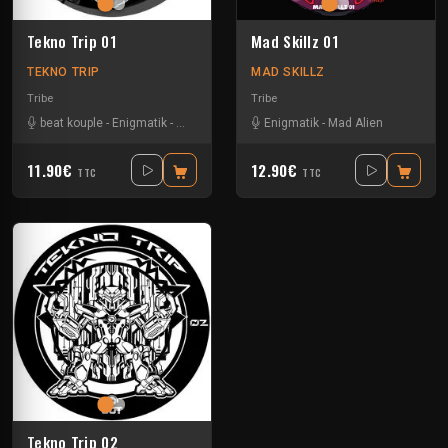
Tekno Trip 01
Mad Skillz 01
TEKNO TRIP
MAD SKILLZ
Tribe
Tribe
beat kouple
-
Enigmatik
-
Guigoo
-
Teksa
Enigmatik
-
Mad Alien
11.90€
12.90€
TTC
TTC
Tekno Trip 02