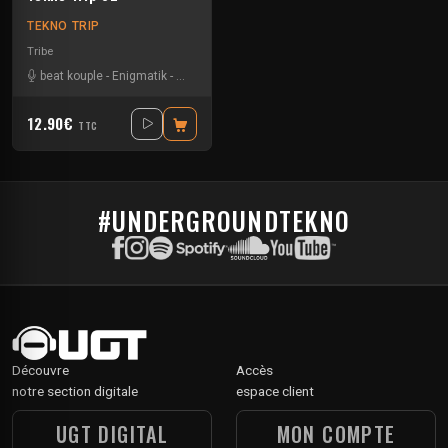
TEKNO TRIP
Tribe
beat kouple
-
Enigmatik
-
Gamm@
-
Mad Alien
-
Mala Addictik
12.90€
TTC
#UNDERGROUNDTEKNO
Découvre
Accès
notre section digitale
espace client
UGT DIGITAL
MON COMPTE