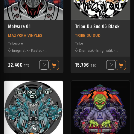
Malware 01
Tribe Du Sud 06 Black
MAZYKKA VINYLES
TRIBE DU SUD
Tribecore
Tribe
Enigmatik
-
Kastet
-
The Guard
Dismatik
-
Enigmatik
-
Tournevis
22.40€
15.70€
TTC
TTC