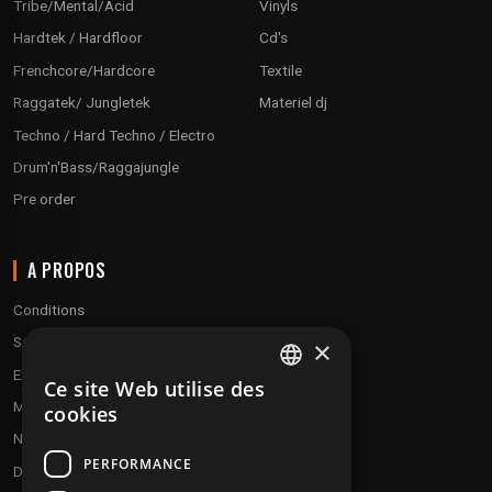
Tribe/Mental/Acid
Vinyls
Hardtek / Hardfloor
Cd's
Frenchcore/Hardcore
Textile
Raggatek/ Jungletek
Materiel dj
Techno / Hard Techno / Electro
Drum'n'Bass/Raggajungle
Pre order
A PROPOS
Conditions
Service client
×
Expédition & retours
Ce site Web utilise des
FRENCH
Modes de paiement
cookies
ENGLISH
Notre programme de fidélité
PERFORMANCE
Disques cadeaux