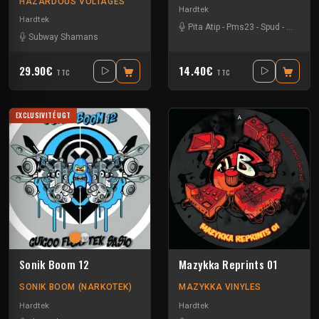
HAZARDOUS VOLTAGES
Hardtek
Hardtek
Pita Atip
-
Pms23
-
Spud
-
Teknam
Subway Shamans
29.90€
14.40€
TTC
TTC
EXCLUSIVITÉ UGT
Sonik Boom 12
Mazykka Reprints 01
SONIK BOOM (NARKOTEK)
MAZYKKA VINYLES
Hardtek
Hardtek