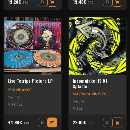
19.20€
19.40€
TTC
TTC
Live Tetrips Picture LP
Insomniake HS 01
Splatter
PROVIDANCE
MAZYKKA VINYLES
Hardtek
Hardtek
Tetrips
TLB
44.90€
22.00€
TTC
TTC