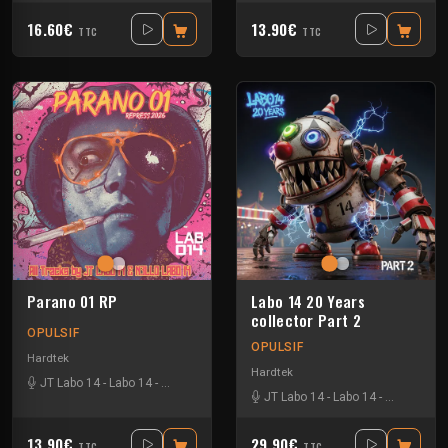
16.60€
13.90€
TTC
TTC
Parano 01 RP
Labo 14 20 Years
collector Part 2
OPULSIF
OPULSIF
Hardtek
Hardtek
JT Labo 14
-
Labo 14
-
N3llø Labo 14
JT Labo 14
-
Labo 14
-
N3llø Labo 
13.90€
29.90€
TTC
TTC