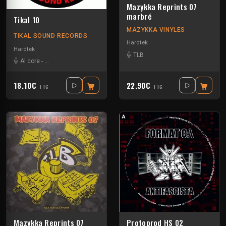
Mazykka Reprints 07
marbré
Tikal 10
MAZYKKA VINYLES
TIKAL SOUND RECORDS
Hardtek
Hardtek
TLB
Al core
-
Ben Chantier Mobile
-
Kalbo
-
Ratus
-
Tekno Nixe
18.10€
22.90€
TTC
TTC
Mazykka Reprints 07
Protoprod HS 02