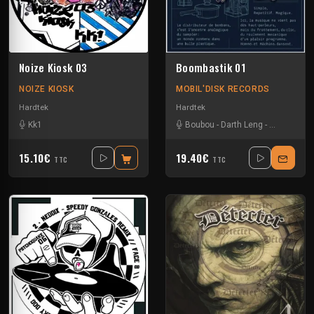
Noize Kiosk 03
Boombastik 01
NOIZE KIOSK
MOBIL'DISK RECORDS
Hardtek
Hardtek
Kk1
Boubou
-
Darth Leng
-
Roland K
-
15.10€
19.40€
TTC
TTC