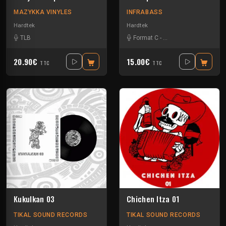
MAZYKKA VINYLES
INFRABASS
Hardtek
Hardtek
TLB
Format C
-
Zebes Omega Sounds
20.90€
15.00€
TTC
TTC
Kukulkan 03
Chichen Itza 01
TIKAL SOUND RECORDS
TIKAL SOUND RECORDS