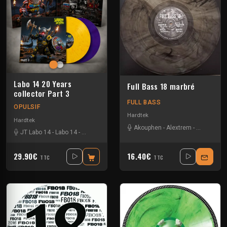
Labo 14 20 Years
Full Bass 18 marbré
collector Part 3
FULL BASS
OPULSIF
Hardtek
Hardtek
Akouphen
-
Alextrem
-
Heycee
-
M
JT Labo 14
-
Labo 14
-
N3llø Labo 14
29.90€
16.40€
TTC
TTC