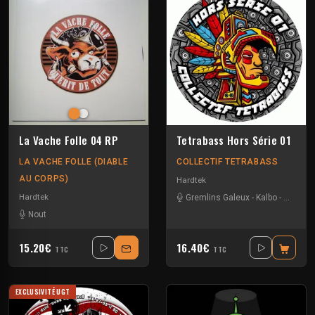
La Vache Folle 04 RP
Tetrabass Hors Série 01
LA VACHE FOLLE (DIABLE
COLLECTIF TETRABASS
AU CORPS)
Hardtek
Hardtek
Gremlins Galeux
-
Kalbo
-
La Free
Nout
15.20€
16.40€
TTC
TTC
EXCLUSIVITÉ UGT