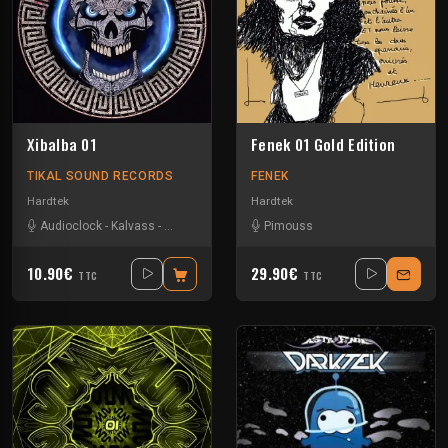
Xibalba 01
Fenek 01 Gold Edition
TIKAL SOUND RECORDS
FENEK
Hardtek
Hardtek
Audioclock
-
Kalvass
-
Kesh
-
Matek
-
Mik izif
Pimouss
-
Naak
10.90€
29.90€
TTC
TTC