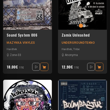
Sound System 006
Zamix Unleashed
MAZYKKA VINYLES
UNDERGROUNDTEKNO
Hardtek
Hardtek
,
Tribe
Zone-33
Anonyma
18.00€
12.90€
TTC
TTC