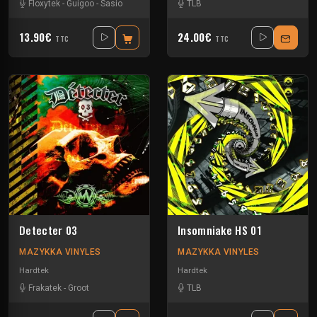
Floxytek
-
Guigoo
-
Sasio
TLB
13.90€
24.00€
TTC
TTC
Detecter 03
Insomniake HS 01
MAZYKKA VINYLES
MAZYKKA VINYLES
Hardtek
Hardtek
Frakatek
-
Groot
TLB