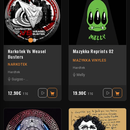
Mazykka Reprints 02
Narkotek Vs Weasel
Busters
MAZYKKA VINYLES
NARKOTEK
Hardtek
Hardtek
Melly
Guigoo
-
Mat Weasel busters
12.90€
19.90€
TTC
TTC