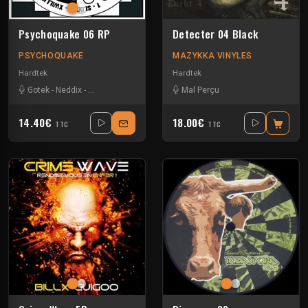
Psychoquake 06 RP
Detecter 04 Black
PSYCHOQUAKE
MAZYKKA VINYLES
Hardtek
Hardtek
Gotek
-
Neddix
-
Sistah Nais
-
Sloogy
-
Teknambul
Mal Perçu
14.40€
18.00€
TTC
TTC