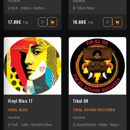
Hardtek
Hardtek
BLK
-
Eeboo
-
Komsi
-
Zone-33
Tekno Nixe
17.80€
16.60€
TTC
TTC
Vinyl Bleu 17
Tikal 08
VINYL BLEU
TIKAL SOUND RECORDS
Hardtek
Hardtek
De$
-
Leks
-
Numéro Bleu
Back2Roots
-
Kalbo
-
Nayix
-
Ratu