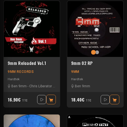
9mm Reloaded Vol.1
9mm 02 RP
9MM RECORDS
9MM
Hardtek
Hardtek
Ben 9mm
-
Chris Liberator
-
Kickart
-
Mat Moebius
Ben 9mm
16.90€
18.40€
TTC
TTC