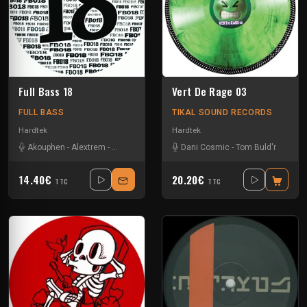
Full Bass 18
Vert De Rage 03
FULL BASS
TIKAL SOUND RECORDS
Hardtek
Hardtek
Akouphen
-
Alextrem
-
Heycee
-
Maddike
Dani Cosmic
-
Tom Buld'r
14.40€
20.20€
TTC
TTC