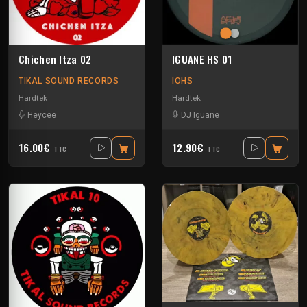
Chichen Itza 02
IGUANE HS 01
TIKAL SOUND RECORDS
IOHS
Hardtek
Hardtek
Heycee
DJ Iguane
16.00€
12.90€
TTC
TTC