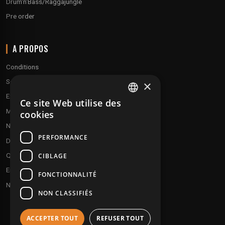
Drum'n'Bass/Raggajungle
Pre order
A PROPOS
Conditions
Service client
×
Expédition & retours
Ce site Web utilise des
FRENCH
Modes de paiement
cookies
ENGLISH
Notre programme de fidélité
PERFORMANCE
Disques cadeaux
Qui sommes-nous ?
CIBLAGE
Envoyez vos démos
FONCTIONNALITÉ
Nous contacter
NON CLASSIFIÉS
ACCEPTER TOUT
REFUSER TOUT