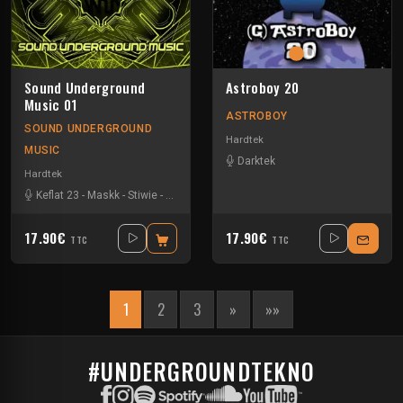
Sound Underground
Astroboy 20
Music 01
ASTROBOY
SOUND UNDERGROUND
Hardtek
MUSIC
Darktek
Hardtek
Keflat 23
-
Maskk
-
Stiwie
-
Xtech
17.90€
17.90€
TTC
TTC
1
2
3
»
»»
#UNDERGROUNDTEKNO