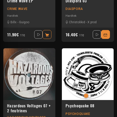
Crime Wave EP
Diaspora 03
CRIME WAVE
DIASPORA
Hardtek
Hardtek
Billx
-
Guigoo
Christolikid
-
X prod
11.90€
16.40€
TTC
TTC
Hazardous Voltages 07 +
Psychoquake 08
2 feutrines
PSYCHOQUAKE