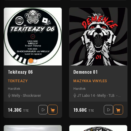
Tekiteazy 06
Demence 01
TEKITEAZY
MAZYKKA VINYLES
Hardtek
Hardtek
Melly
-
Shockraver
JT Labo 14
-
Melly
-
TLB
-
Zone 3
14.30€
19.60€
TTC
TTC