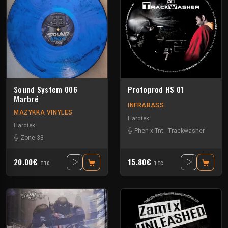
Sound System 006
Protoprod HS 01
Marbré
INFRABASS
MAZYKKA VINYLES
Hardtek
Hardtek
Phen-x Tnt
-
Trackwasher
Zone-33
20.00€
15.80€
TTC
TTC