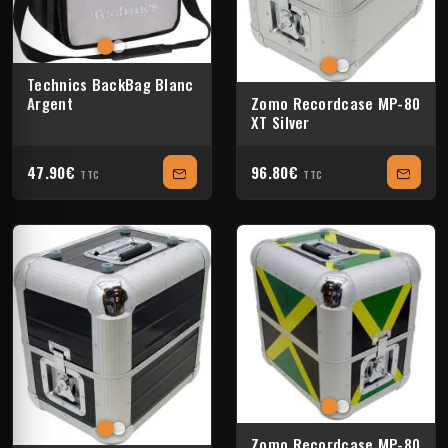
Technics BackBag Blanc
Argent
Zomo Recordcase MP-80
XT Silver
47.90€
96.80€
TTC
TTC
Zomo Recordcase MP-80