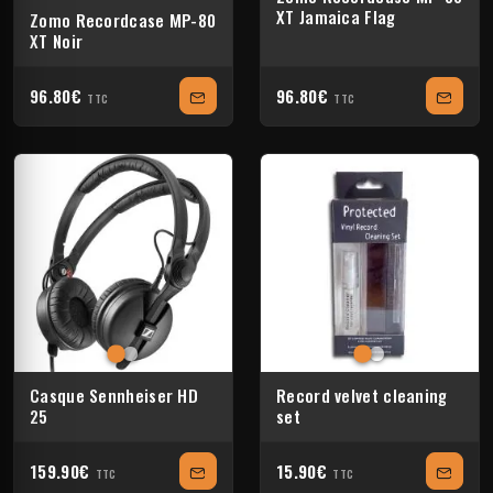
XT Jamaica Flag
Zomo Recordcase MP-80
XT Noir
96.80€
96.80€
TTC
TTC
Casque Sennheiser HD
Record velvet cleaning
25
set
159.90€
15.90€
TTC
TTC