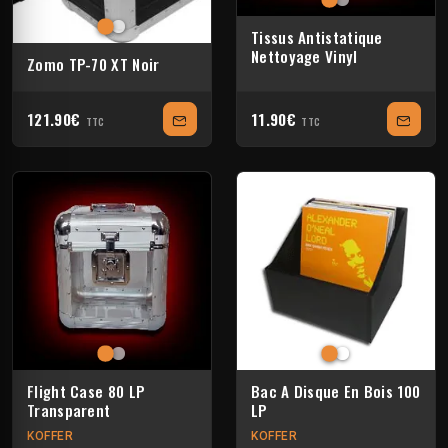
Tissus Antistatique
Nettoyage Vinyl
Zomo TP-70 XT Noir
121.90€
11.90€
TTC
TTC
Flight Case 80 LP
Bac A Disque En Bois 100
Transparent
LP
KOFFER
KOFFER