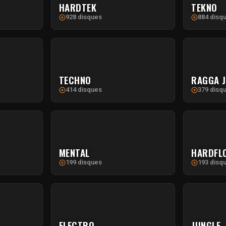
HARDTEK
TEKNO
928 disques
884 disq
TECHNO
RAGGA 
414 disques
379 disq
MENTAL
HARDFL
199 disques
193 disq
ELECTRO
JUNGLE