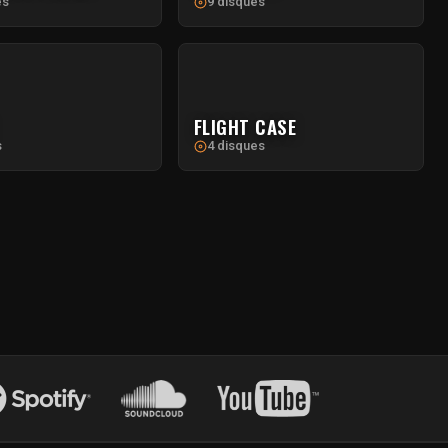
es
9 disques
FLIGHT CASE
s
4 disques