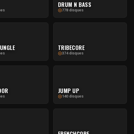
DRUM N BASS
ues
778 disques
JUNGLE
TRIBECORE
ues
374 disques
OOR
JUMP UP
ues
140 disques
FRENCHCORE