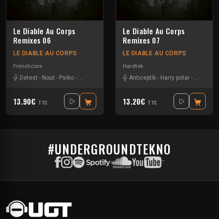
Le Diable Au Corps
Le Diable Au Corps
Remixes 06
Remixes 07
LE DIABLE AU CORPS
LE DIABLE AU CORPS
Frenchcore
Hardtek
Detest
-
Nout
-
Psiko
-
Tripped
Anticeptik
-
Harry potar
-
Nout
-
Ro
13.90€
13.20€
TTC
TTC
#UNDERGROUNDTEKNO