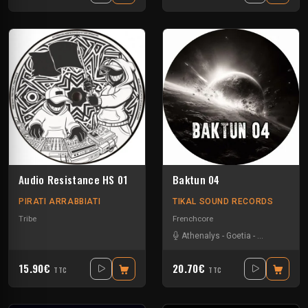
Audio Resistance HS 01
Baktun 04
PIRATI ARRABBIATI
TIKAL SOUND RECORDS
Tribe
Frenchcore
Athenalys
-
Goetia
-
Pupuce
-
The 
15.90€
20.70€
TTC
TTC