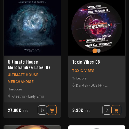
Ultimate House
Toxic Vibes 08
Merchandise Label 07
TOXIC VIBES
ULTIMATE HOUSE
Tribecore
MERCHANDISE
Darktek
-
DUST-Fi
-
Vinsouille
-
We
Hardcore
K-teztrov
-
Lady Error
27.00€
9.90€
TTC
TTC