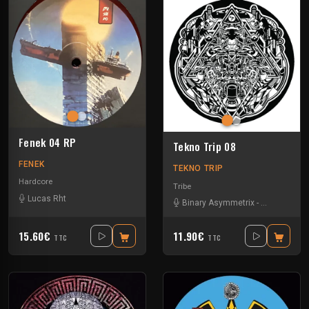
Fenek 04 RP
Tekno Trip 08
FENEK
TEKNO TRIP
Hardcore
Tribe
Lucas Rht
Binary Asymmetrix
-
Instru Menta
15.60€
11.90€
TTC
TTC