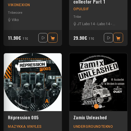
collector Part 1
VIKONEXION
OPULSIF
Tribecore
Tribe
Viko
JT Labo 14
-
Labo 14
-
N3llø Labo 
11.90€
29.90€
TTC
TTC
Répression 005
Zamix Unleashed
MAZYKKA VINYLES
UNDERGROUNDTEKNO