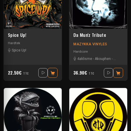
Spice Up!
Da Mun'z Tribute
Hardtek
MAZYKKA VINYLES
Spice Up!
Hardcore
4aklisme
-
Akouphen
-
Angel Flo
-
22.50€
36.90€
TTC
TTC