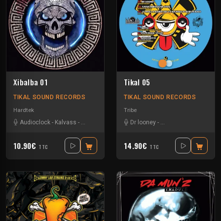
Xibalba 01
Tikal 05
TIKAL SOUND RECORDS
TIKAL SOUND RECORDS
Hardtek
Tribe
Audioclock
-
Kalvass
-
Kesh
-
Matek
-
Mik izif
Dr looney
-
Naak
-
Le Troll à Roulettes
-
N
10.90€
14.90€
TTC
TTC