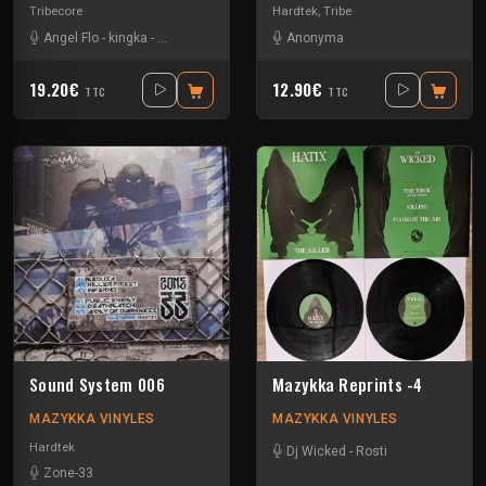
Tribecore
Hardtek
,
Tribe
Angel Flo
-
kingka
-
Middle M
-
Pardonax
Anonyma
19.20€
12.90€
TTC
TTC
Sound System 006
Mazykka Reprints -4
MAZYKKA VINYLES
MAZYKKA VINYLES
Hardtek
Dj Wicked
-
Rosti
Zone-33