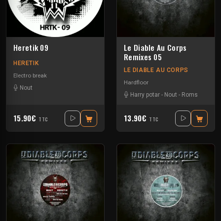
Heretik 09
Le Diable Au Corps
Remixes 05
HERETIK
LE DIABLE AU CORPS
Electro break
Hardfloor
Nout
Harry potar
-
Nout
-
Roms
15.90€
13.90€
TTC
TTC