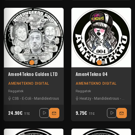
Amen4Tekno Golden LTD
Amen4Tekno 04
AMEN4TEKNO DIGITAL
AMEN4TEKNO DIGITAL
Raggatek
Raggatek
C3B
-
E-Coli
-
Mandidextrous
Heatzy
-
Mandidextrous
-
Slinks
24.90€
9.75€
TTC
TTC