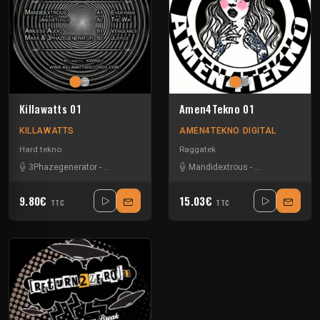
Killawatts 01
Amen4Tekno 01
KILLAWATTS
AMEN4TEKNO DIGITAL
Hard tekno
Raggatek
3Phazegenerator
-
Aimless Audio
-
Mandidextrous
Mandidextrous
-
Maxx
-
Matt Scratch
9.80€
15.03€
TTC
TTC