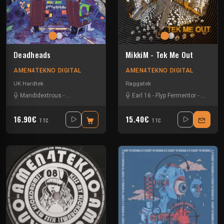
Deadheads
MikkiM - Tek Me Out
AMEN4TEKNO DIGITAL
AMEN4TEKNO DIGITAL
UK Hardtek
Raggatek
Mandidextrous
-
Matt Scratch
Earl 16
-
Flyp Fermentor
-
Lifesize
16.90€
15.40€
TTC
TTC