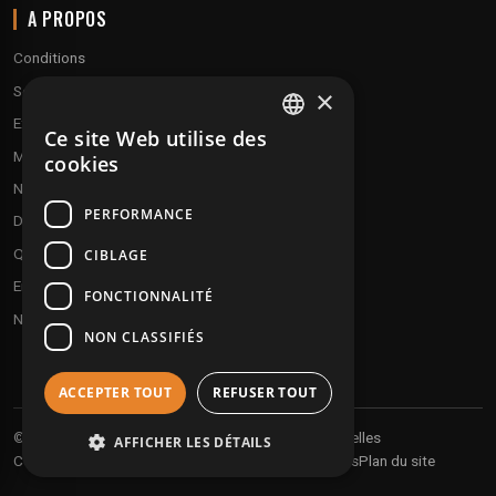
A PROPOS
Conditions
Service client
×
Expédition & retours
Ce site Web utilise des
FRENCH
Modes de paiement
cookies
ENGLISH
Notre programme de fidélité
PERFORMANCE
Disques cadeaux
Qui sommes-nous ?
CIBLAGE
Envoyez vos démos
FONCTIONNALITÉ
Nous contacter
NON CLASSIFIÉS
ACCEPTER TOUT
REFUSER TOUT
Vos informations personnelles
© 2026 Undergroundtekno
AFFICHER LES DÉTAILS
Conditions générales de vente
Expéditions et retours
Plan du site