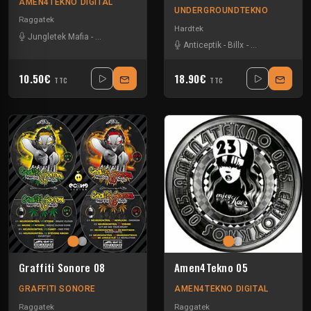
AMEN4TEKNO DIGITAL
UNDERGROUNDTEKNO
Raggatek
Hardtek
Jungletek Mafia
-
Mandidextrous
-
Matt Scratch
-
Mooreman
-
T-Menace
Anticeptik
-
Billx
-
Dr looney
-
Fant
10.50€
18.90€
TTC
TTC
Graffiti Sonore 08
Amen4Tekno 05
GRAFFITI SONORE
AMEN4TEKNO DIGITAL
Raggatek
Raggatek