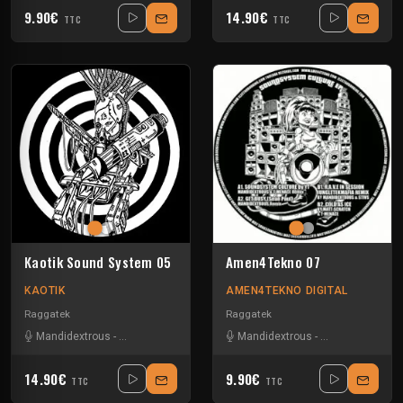
9.90€
14.90€
TTC
TTC
Kaotik Sound System 05
Amen4Tekno 07
KAOTIK
AMEN4TEKNO DIGITAL
Raggatek
Raggatek
Mandidextrous
-
Suburbass
-
Vandal
Mandidextrous
-
Matt Scratch
-
St
14.90€
9.90€
TTC
TTC