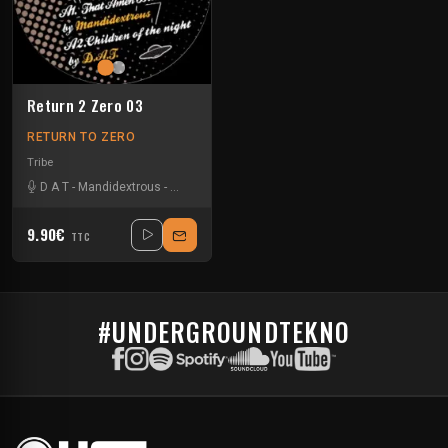
Return 2 Zero 03
RETURN TO ZERO
Tribe
D A T
-
Mandidextrous
-
Zellkern
9.90€
TTC
#UNDERGROUNDTEKNO