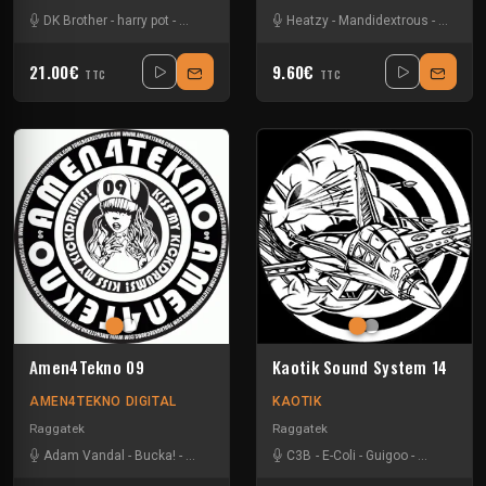
DK Brother
-
harry pot
-
Ktodik
-
Mandidextrous
Heatzy
-
N ko
-
Mandidextrous
-
Yosh ee
-
Slinks
-
21.00€
9.60€
TTC
TTC
Amen4Tekno 09
Kaotik Sound System 14
AMEN4TEKNO DIGITAL
KAOTIK
Raggatek
Raggatek
Adam Vandal
-
Bucka!
-
C3B
-
Mandidextrous
C3B
-
-
T-menace
E-Coli
-
Guigoo
-
Zone-33
-
Mandidext