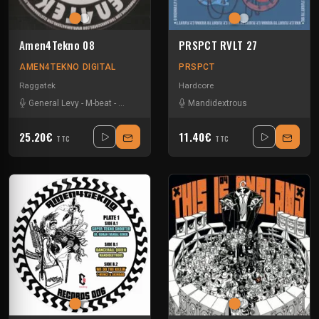
Amen4Tekno 08
PRSPCT RVLT 27
AMEN4TEKNO DIGITAL
PRSPCT
Raggatek
Hardcore
General Levy
-
M-beat
-
Macka B
-
Mandidextrous
Mandidextrous
-
Mc Turner
-
Mikkim
-
T-M
25.20€
11.40€
TTC
TTC