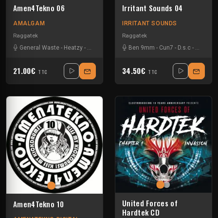
Amen4Tekno 06
Irritant Sounds 04
AMALGAM
IRRITANT SOUNDS
Raggatek
Raggatek
General Waste
-
Heatzy
-
Mandidextrous
-
Ben 9mm
T-Menace
-
-
Cun7
Vandal
-
D.s.c
-
Figcake
21.00€
34.50€
TTC
TTC
United Forces of
Amen4Tekno 10
Hardtek CD