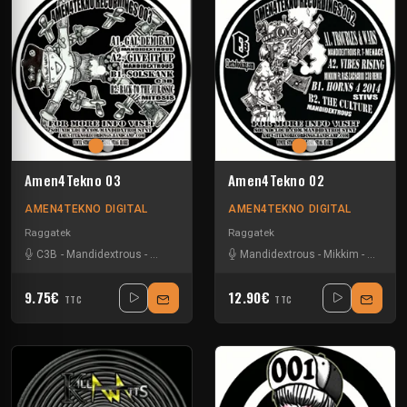
Amen4Tekno 03
Amen4Tekno 02
AMEN4TEKNO DIGITAL
AMEN4TEKNO DIGITAL
Raggatek
Raggatek
C3B
-
Mandidextrous
-
Mitosis
Mandidextrous
-
Mikkim
-
Ras Zac
9.75€
12.90€
TTC
TTC