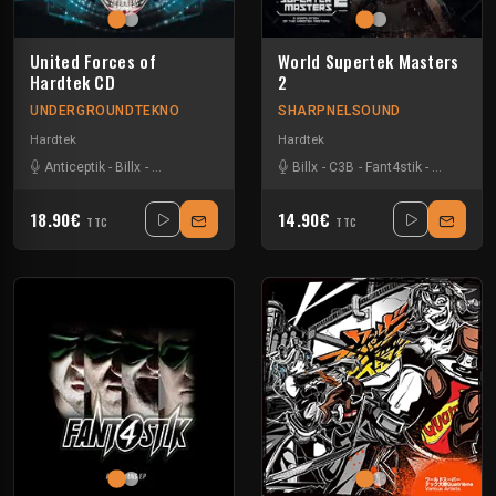
United Forces of
World Supertek Masters
Hardtek CD
2
UNDERGROUNDTEKNO
SHARPNELSOUND
Hardtek
Hardtek
Anticeptik
-
Billx
-
Dr looney
-
Fant4stik
-
Floxytek
Billx
-
C3B
-
Guigoo
-
Fant4stik
-
Keygen
-
Harry pota
-
Mandi
18.90€
14.90€
TTC
TTC