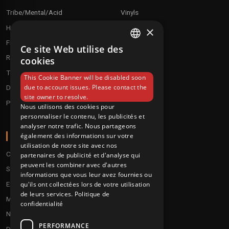
Tribe/Mental/Acid
Vinyls
Hardtek / Hardfloor
Cd's
×
Frenchcore/Hardcore
Textile
Ce site Web utilise des
FRENCH
Raggatek/ Jungletek
Materiel dj
cookies
ENGLISH
Techno / Hard Techno / Electro
This Cookie Banner will be disabled soon
due to account issues. Please contact the
Drum'n'Bass/Raggajungle
site owner to resolve.
Pre order
Nous utilisons des cookies pour
personnaliser le contenu, les publicités et
analyser notre trafic. Nous partageons
A PROPOS
également des informations sur votre
utilisation de notre site avec nos
Conditions
partenaires de publicité et d'analyse qui
peuvent les combiner avec d'autres
Service client
informations que vous leur avez fournies ou
Expédition & retours
qu'ils ont collectées lors de votre utilisation
de leurs services.
Politique de
Modes de paiement
confidentialité
Notre programme de fidélité
PERFORMANCE
Disques cadeaux