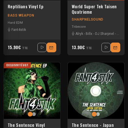
Reptilians Vinyl Ep
World Super Tek Taisen
Quatrieme
BASS WEAPON
SHARPNELSOUND
Hard EDM
Tribecore
Fant4stik
Alryk
-
Billx
-
DJ Sharpnel
-
Dr loo
15.90€
13.90€
TTC
TTC
EXCLUSIVITÉ UGT
The Sentence Vinyl
The Sentence - Japan