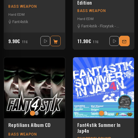
Edition
BASS WEAPON
BASS WEAPON
Hard EDM
Hard EDM
Fant4stik
Fant4stik
-
Floxytek
-
Guigoo
-
Mat
9.90€
11.90€
TTC
TTC
Reptilians Album CD
Fant4stik Summer In
Jap4n
BASS WEAPON