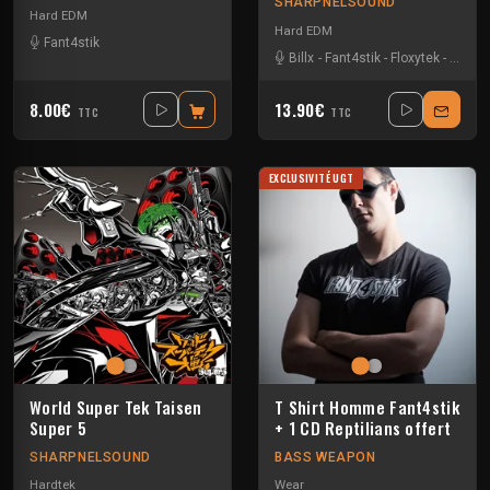
SHARPNELSOUND
Hard EDM
Hard EDM
Fant4stik
Billx
-
Fant4stik
-
Floxytek
-
Guigo
8.00€
13.90€
TTC
TTC
EXCLUSIVITÉ UGT
World Super Tek Taisen
T Shirt Homme Fant4stik
Super 5
+ 1 CD Reptilians offert
SHARPNELSOUND
BASS WEAPON
Hardtek
Wear