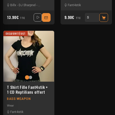
Billx
-
DJ Sharpnel
-
Dr looney
-
Fant4stik
-
Fant4stik
Floxytek
-
Guigoo
-
Mat Weasel b
13.90€
9.90€
TTC
TTC
EXCLUSIVITÉ UGT
T Shirt Fille Fant4stik +
1 CD Reptilians offert
BASS WEAPON
Wear
Fant4stik