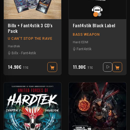
Billx + Fant4stik 3 CD's
Fant4stik Black Label
Pack
BASS WEAPON
U CAN'T STOP THE RAVE
Hard EDM
Hardtek
Fant4stik
Billx
-
Fant4stik
14.90€
11.90€
TTC
TTC