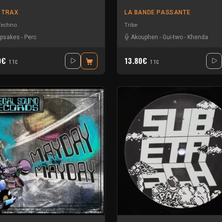
 TRAX
LA BANDE PASSANTE
Techno
Tribe
psakes
-
Perc
Akouphen
-
Gui-two
-
Khenda
0€
13.80€
TTC
TTC