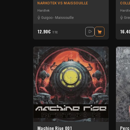
NARKOTEK VS MAISSOUILLE
COLL
Hardtek
Hardt
Guigoo
-
Maissouille
Gre
12.90€
16.
TTC
Machine Rise 001
Perc