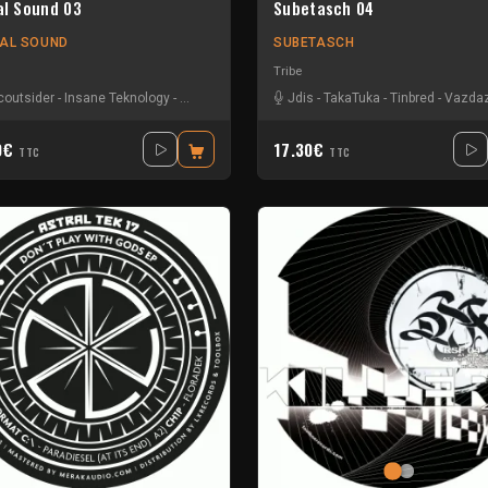
gal Sound 03
Subetasch 04
GAL SOUND
SUBETASCH
Tribe
ytek
coutsider
-
Goons
-
Insane Teknology
-
Les enfants sages
-
Nesh Mayday
-
Logik Oscar
-
Stiwie
-
Octodred
Jdis
-
-
Teka
TakaTuka
-
Samshoot
-
Tinbred
-
Woody Mc
-
Vazda
0€
17.30€
TTC
TTC