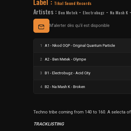
Label :
Tikal Sound Records
Artistes :
-
-
Ben Metek
Electrobugz
Na Mash K
M'alerter dès qu'il est disponible
1
A1 - Nkod OQP - Original Quantum Particle
2
A2 - Ben Metek - Olympe
3
B1 - Electrobugz - Acid City
4
B2 - Na Mash K - Broken
Techno tribe coming from 140 to 160. A selecta of
TRACKLISTING