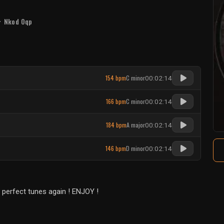
-
Nkod Oqp
154 bpm
C minor
00:02:14
166 bpm
C minor
00:02:14
184 bpm
A major
00:02:14
146 bpm
D minor
00:02:14
 perfect tunes again ! ENJOY !