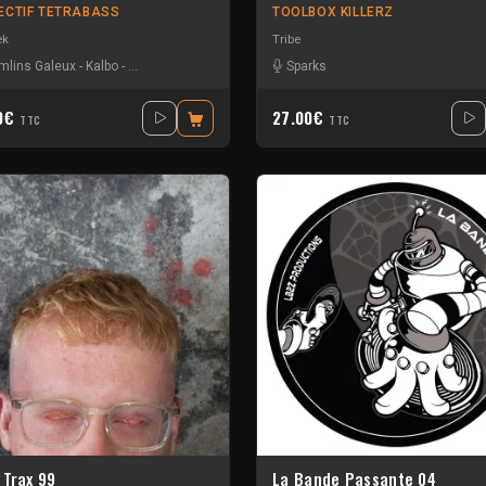
ECTIF TETRABASS
TOOLBOX KILLERZ
ek
Tribe
mlins Galeux
-
Kalbo
-
La Freepouille Sagouo
-
Mac Simator
Sparks
40€
27.00€
TTC
TTC
 Trax 99
La Bande Passante 04