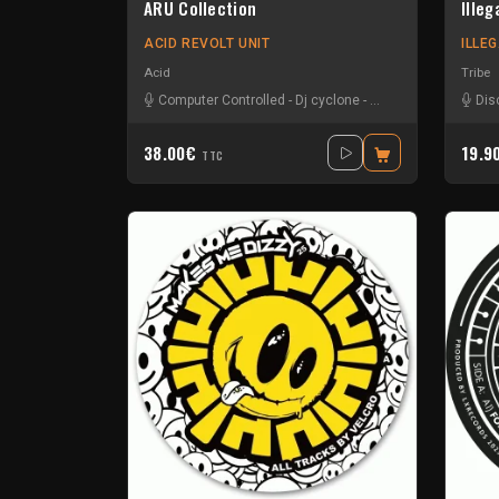
ARU Collection
Ille
ACID REVOLT UNIT
ILLE
Acid
Tribe
Computer Controlled
-
Dj cyclone
-
Dj Frantik
-
Fky
-
Flox
Dis
38.00€
19.9
TTC