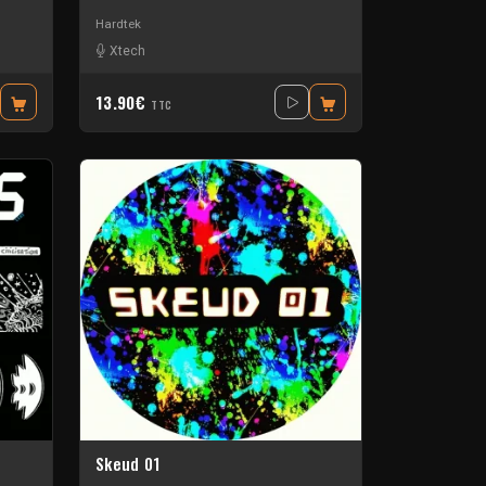
Hardtek
Xtech
13.90€
TTC
Skeud 01