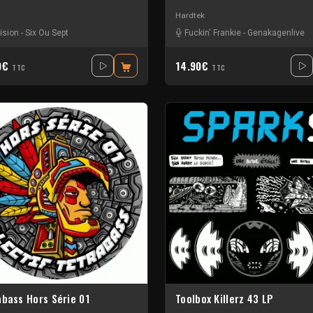
Hardtek
lision
-
Six Ou Sept
Fuckin' Frankie
-
Genakagenlive
0€
14.90€
TTC
TTC
abass Hors Série 01
Toolbox Killerz 43 LP