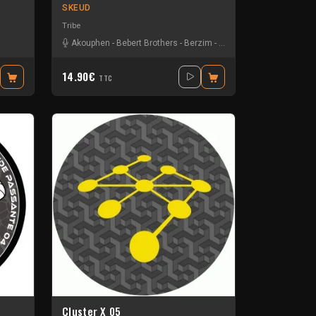
SKEUD
Tribe
Akouphen
-
Bebert Brothers
-
Berzim
-
Gui-two
-
Pprhum
14.90€
TTC
Cluster X 05