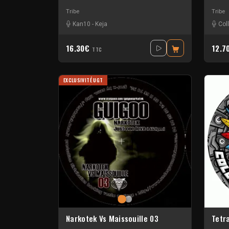
Tribe
Tribe
Kan10
-
Keja
Col
16.30€
12.7
TTC
EXCLUSIVITÉ UGT
Narkotek Vs Maissouille 03
Tetr