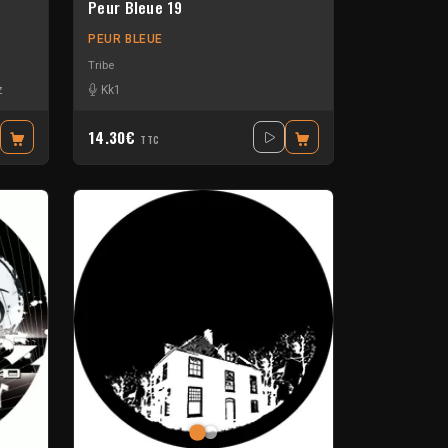
Peur Bleue 19
PEUR BLEUE
Tribe
bride
z
-
Woxo
Kk1
14.30€
TTC