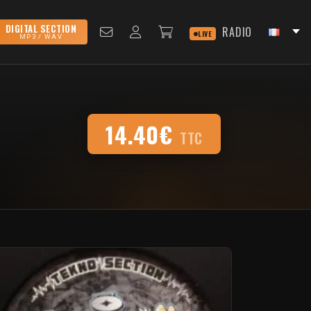
DIGITAL SECTION
RADIO
LIVE
MP3 / WAV
14.40€
TTC