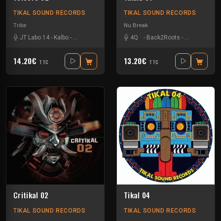
TIKAL SOUND RECORDS
TIKAL SOUND RECORDS
Tribe
Nu Break
JT Labo 14
-
Kalbo
-
Kick'Art
-
Volcomx23
4Q
-
Back2Roots
-
Kick'Art
-
Nko
14.20€
13.20€
TTC
TTC
Critikal 02
Tikal 04
TIKAL SOUND RECORDS
TIKAL SOUND RECORDS