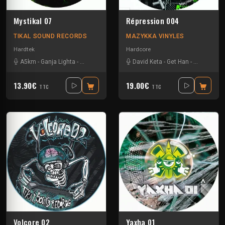
Mystikal 07
Répression 004
TIKAL SOUND RECORDS
MAZYKKA VINYLES
Hardtek
Hardcore
A5km
-
Ganja Lighta
-
Kick'Art
-
Les Fûts Mécaniques
David Keta
-
-
Get Han
Rorschach
-
Kick'Art
-
Sethi 
-
Le
13.90€
19.00€
TTC
TTC
Volcore 02
Yaxha 01