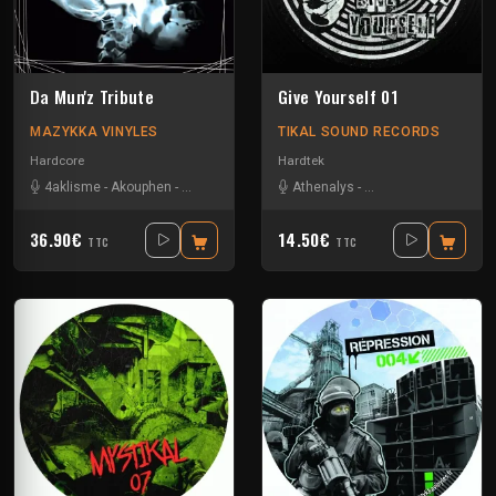
Da Mun'z Tribute
Give Yourself 01
MAZYKKA VINYLES
TIKAL SOUND RECORDS
Hardcore
Hardtek
4aklisme
-
Akouphen
-
Angel Flo
-
Axiver
-
Athenalys
Kick'Art
-
Mascore
-
Gremlins Galeux
-
Strenx
-
Tryp
-
Kal
36.90€
14.50€
TTC
TTC