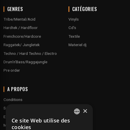
GENRES
CATÉGORIES
Tribe/Mental/Acid
Vinyls
Hardtek / Hardfloor
Cd's
Frenchcore/Hardcore
Textile
Raggatek/ Jungletek
Materiel dj
Techno / Hard Techno / Electro
Drum'n'Bass/Raggajungle
Pre order
A PROPOS
Conditions
Service client
×
Expédition & retours
Ce site Web utilise des
FRENCH
Modes de paiement
cookies