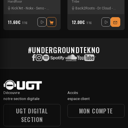
Hardfloor
Tribe
Kick'Art
-
Nokx
-
Seno
-
Weser Narkotek
Back2Roots
-
Dr Cloud
-
Insane T
11.60€
12.00€
TTC
TTC
#UNDERGROUNDTEKNO
Découvre
Accès
notre section digitale
espace client
UGT DIGITAL
MON COMPTE
SECTION