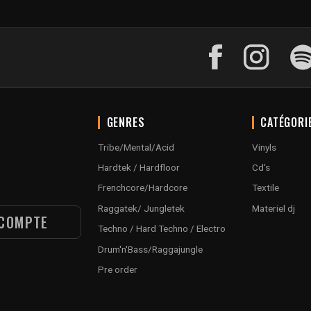
GENRES
CATÉGORI
Tribe/Mental/Acid
Vinyls
Hardtek / Hardfloor
Cd's
Frenchcore/Hardcore
Textile
Raggatek/ Jungletek
Materiel dj
COMPTE
Techno / Hard Techno / Electro
Drum'n'Bass/Raggajungle
Pre order