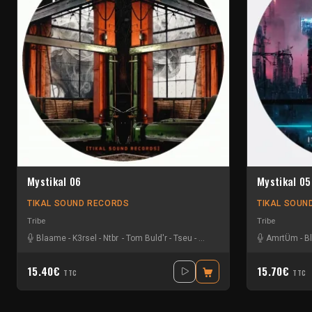
Mystikal 06
Mystikal 05
TIKAL SOUND RECORDS
TIKAL SOUN
Tribe
Tribe
Blaame
-
K3rsel
-
Ntbr
-
Tom Buld'r
-
Tseu
-
Undefined
AmrtÜm
-
B
15.40€
15.70€
TTC
TTC