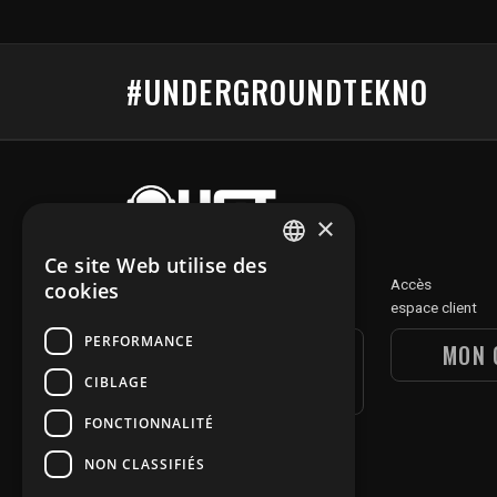
#UNDERGROUNDTEKNO
×
Ce site Web utilise des
FRENCH
Découvre
Accès
cookies
notre section digitale
espace client
ENGLISH
PERFORMANCE
UGT DIGITAL
MON 
SECTION
CIBLAGE
FONCTIONNALITÉ
NON CLASSIFIÉS