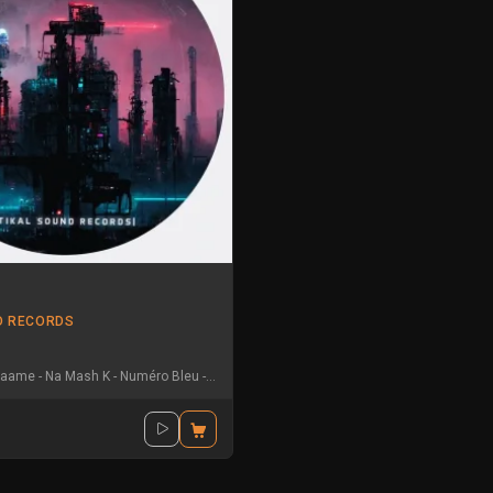
D RECORDS
laame
-
Na Mash K
-
Numéro Bleu
-
Shmirlap
-
Tha Touffaz Synaptik