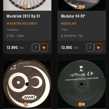
Mackitek 2012 Rp 01
Modular 04 RP
MACKITEK RECORDS
MODULAR
Hardfloor
Tribe
Fky
-
Keja
Banditos
-
Fky
13.80€
13.90€
TTC
TTC