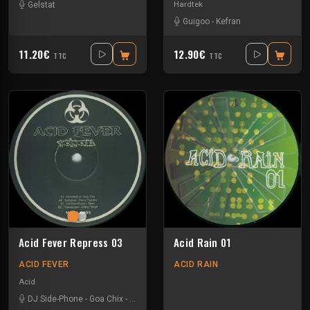
Hardtek
Gelstat
Guigoo
-
Kefran
11.20€
12.90€
TTC
TTC
Acid Fever Repress 03
Acid Rain 01
ACID FEVER
ACID RAIN
Acid
DJ Side-Phone
-
Goa Chix
-
Octodred
-
Tranceplant