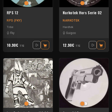
RPS 12
Narkotek Hors Serie 02
RPS (FKY)
NARKOTEK
Tribe
Hardtek
Fky
Guigoo
10.90€
12.90€
TTC
TTC