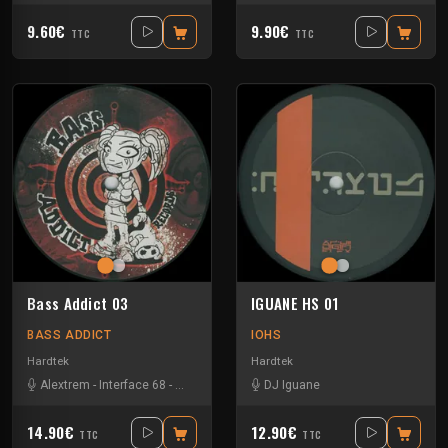
9.60€
9.90€
TTC
TTC
Bass Addict 03
IGUANE HS 01
BASS ADDICT
IOHS
Hardtek
Hardtek
Alextrem
-
Interface 68
-
Matek
DJ Iguane
14.90€
12.90€
TTC
TTC