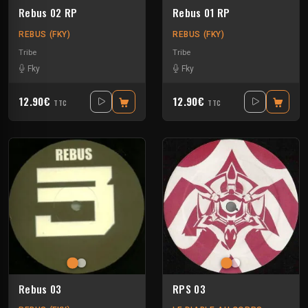
Rebus 02 RP
Rebus 01 RP
REBUS (FKY)
REBUS (FKY)
Tribe
Tribe
Fky
Fky
12.90€
12.90€
TTC
TTC
Rebus 03
RPS 03