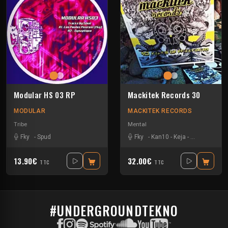
Modular HS 03 RP
Mackitek Records 30
MODULAR
MACKITEK RECORDS
Tribe
Mental
Fky
-
Spud
Fky
-
Kan10
-
Keja
-
Natural Awak
13.90€
32.00€
TTC
TTC
#UNDERGROUNDTEKNO