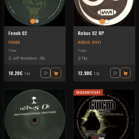
Fenek 02
Rebus 02 RP
FENEK
REBUS (FKY)
Tribe
Tribe
Jeff Amadeus
-
Sfp
Fky
10.20€
12.90€
TTC
TTC
EXCLUSIVITÉ UGT