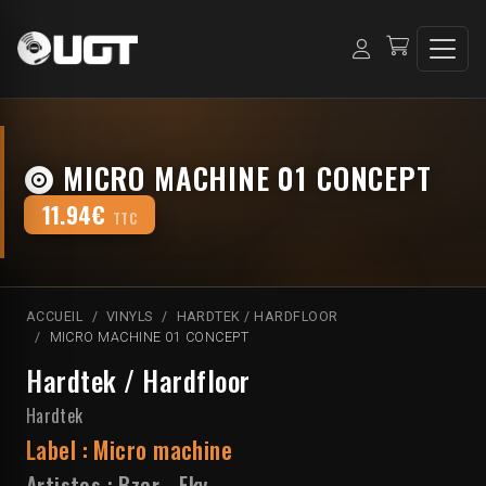
MICRO MACHINE 01 CONCEPT
11.94€
TTC
ACCUEIL
VINYLS
HARDTEK / HARDFLOOR
MICRO MACHINE 01 CONCEPT
Hardtek / Hardfloor
Hardtek
Label :
Micro machine
Artistes :
Bzar
-
Fky