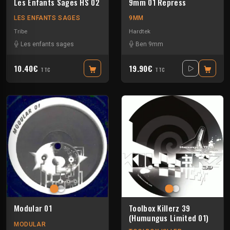
Les Enfants Sages HS 02
9mm 01 Repress
LES ENFANTS SAGES
9MM
Tribe
Hardtek
Les enfants sages
Ben 9mm
10.40€
19.90€
TTC
TTC
Modular 01
Toolbox Killerz 39
(Humungus Limited 01)
MODULAR