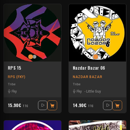
RPS 15
Nazdar Bazar 06
RPS (FKY)
NAZDAR BAZAR
Tribe
Tribe
Fky
Fky
-
Little Guy
15.90€
14.90€
TTC
TTC