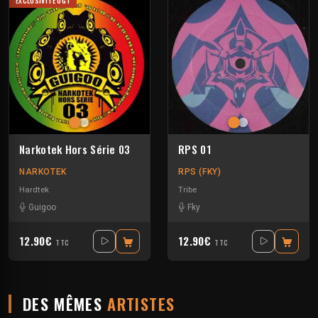
EXCLUSIVITÉ UGT
Narkotek Hors Série 03
RPS 01
NARKOTEK
RPS (FKY)
Hardtek
Tribe
Guigoo
Fky
12.90€
12.90€
TTC
TTC
DES MÊMES
ARTISTES