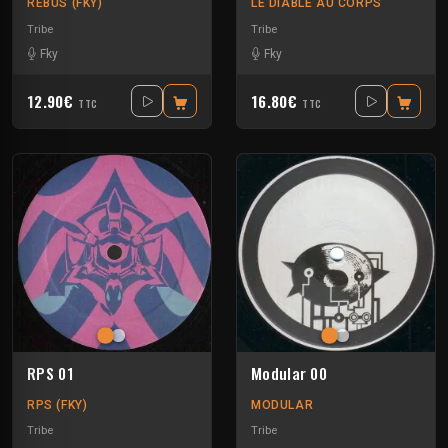
REBUS (FKY)
LE DIABLE AU CORPS
Tribe
Tribe
Fky
Fky
12.90€
16.80€
TTC
TTC
RPS 01
Modular 00
RPS (FKY)
MODULAR
Tribe
Tribe