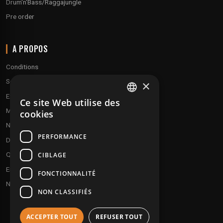
Drum'n'Bass/Raggajungle
Pre order
A PROPOS
Conditions
Service client
×
Expédition & retours
Ce site Web utilise des
FRENCH
Modes de paiement
cookies
ENGLISH
Notre programme de fidélité
PERFORMANCE
Disques cadeaux
Qui sommes-nous ?
CIBLAGE
Envoyez vos démos
FONCTIONNALITÉ
Nous contacter
NON CLASSIFIÉS
ACCEPTER TOUT
REFUSER TOUT