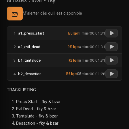
M'alerter dès qu'il est disponible
170 bpm
F minor
1
a1_press_start
00:01:31
161 bpm
A minor
2
a2_evil_dead
00:01:31
172 bpm
A major
3
b1_tantalude
00:01:31
166 bpm
G# minor
4
b2_desaction
00:01:28
TRACKLISTING :
Press Start - fky & bzar
Evil Dead - fky & bzar
Tantalude - fky & bzar
Desaction - fky & bzar