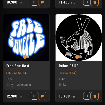
10.90€
11.40€
TTC
TTC
Free Shuffle 01
Rébus 07 RP
FREE SHUFFLE
REBUS (FKY)
Tribe
Tribe
Fky
-
John John
-
RemedyJ
-
Samshoot
-
Fky
Sdefzone
-
Seio
12.90€
16.40€
TTC
TTC