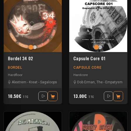
Bordel 34 02
Capsule Core 01
BORDEL
CAPSULE CORE
Hardfloor
Hardcore
Alextrem
-
Kreat
-
Sagaloops
Dob Erman, The
-
Empatysm
10.50€
13.00€
TTC
TTC