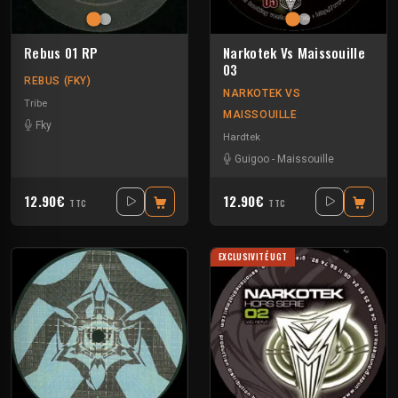
Rebus 01 RP
Narkotek Vs Maissouille
03
REBUS (FKY)
NARKOTEK VS
Tribe
MAISSOUILLE
Fky
Hardtek
Guigoo
-
Maissouille
12.90€
12.90€
TTC
TTC
EXCLUSIVITÉ UGT