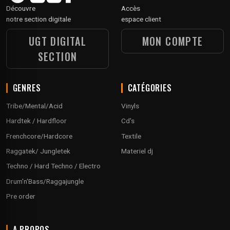
Découvre
Accès
notre section digitale
espace client
UGT DIGITAL
MON COMPTE
SECTION
GENRES
CATÉGORIES
Tribe/Mental/Acid
Vinyls
Hardtek / Hardfloor
Cd's
Frenchcore/Hardcore
Textile
Raggatek/ Jungletek
Materiel dj
Techno / Hard Techno / Electro
Drum'n'Bass/Raggajungle
Pre order
A PROPOS