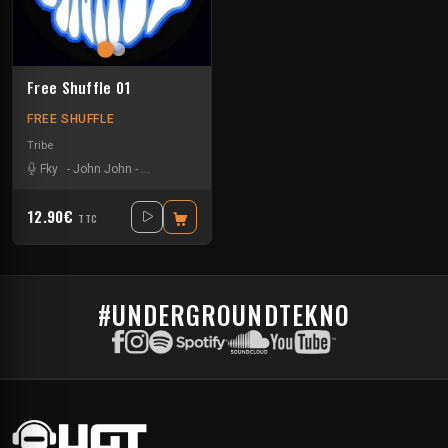
Free Shuffle 01
FREE SHUFFLE
Tribe
Fky
-
John John
-
RemedyJ
-
Samshoot
-
Sdefzone
-
Seio
12.90€
TTC
#UNDERGROUNDTEKNO