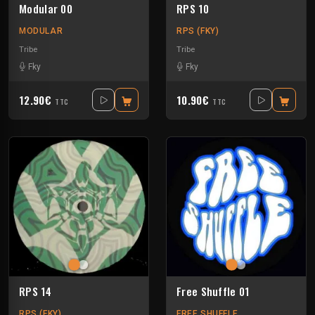
Modular 00
RPS 10
MODULAR
RPS (FKY)
Tribe
Tribe
Fky
Fky
12.90€
10.90€
TTC
TTC
RPS 14
Free Shuffle 01
RPS (FKY)
FREE SHUFFLE