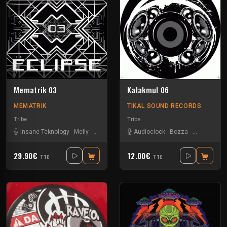
Mematrik 03
Kalakmul 06
MEMATRIK
TIKAL SOUND RECORDS
Tribe
Tribe
Insane Teknology
-
Melly
-
Nesh Mayday
-
Audioclock
Physical
-
Severus
-
Bozza
-
-
Simok
Damage Cir
-
SPK
29.90€
12.00€
TTC
TTC