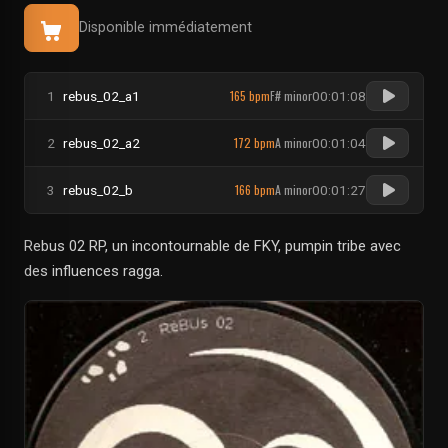
Disponible immédiatement
165 bpm
F# minor
1
rebus_02_a1
00:01:08
172 bpm
A minor
2
rebus_02_a2
00:01:04
166 bpm
A minor
3
rebus_02_b
00:01:27
Rebus 02 RP, un incontournable de FKY, pumpin tribe avec
des influences ragga.