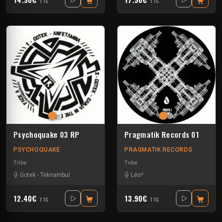
TTC
TTC
Psychoquake 03 RP
Pragmatik Records 01
PSYCHOQUAKE
PRAGMATIK RECORDS
Tribe
Tribe
Gotek
-
Teknambul
Léo²
12.40€
13.90€
TTC
TTC