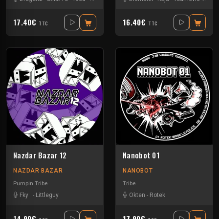
17.40€
16.40€
TTC
TTC
Nazdar Bazar 12
Nanobot 01
NAZDAR BAZAR
NANOBOT
Pumpin Tribe
Tribe
Fky
-
Littleguy
Okten
-
Rotek
14.90€
17.90€