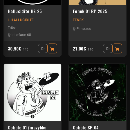
Hallucidite HS 25
Fenek 01 RP 2025
L HALLUCIDITÉ
FENEK
Tribe
Pimouss
Interface 68
30.90€
21.00€
TTC
TTC
Gobble 01 (mazykka
Gobble SP 04