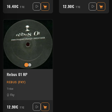
16.40€
12.90€
TTC
TTC
Rebus 01 RP
REBUS (FKY)
Tribe
Fky
12.90€
TTC