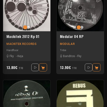
Mackitek 2012 Rp 01
Modular 04 RP
MACKITEK RECORDS
MODULAR
Hardfloor
Tribe
Fky
-
Keja
Banditos
-
Fky
13.80€
13.90€
TTC
TTC