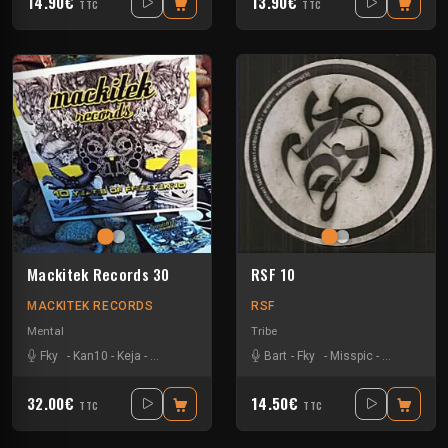
14.90€
13.90€
TTC
TTC
Mackitek Records 30
RSF 10
MACKITEK RECORDS
RSF
Mental
Tribe
Fky
-
Kan10
-
Keja
-
Natural Awakening
-
Ozystik
Bart
-
Fky
-
Sevenum Six
-
Misspic
-
Vincent Ve
-
Toxikboy
32.00€
14.50€
TTC
TTC