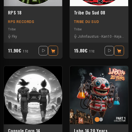
RPS 18
Tribe Du Sud 08
RPS RECORDS
TRIBE DU SUD
Tribe
Tribe
Fky
Johnfaustus
-
Kan10
-
Keja
-
Prot
11.90€
15.80€
TTC
TTC
Capsule Corp 14
Labo 14 20 Years