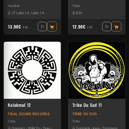
Hardtek
Tribe
JT Labo 14
-
Labo 14
-
N3llø Labo 14
B3n
13.90€
12.90€
TTC
TTC
Kalakmul 12
Tribe Du Sud 11
TIKAL SOUND RECORDS
TRIBE DU SUD
Tribe
Tribe
Dragonz
-
Stikk Yo
-
Tseu
-
Zetarley23
Dismatik
-
Keja
-
Tournevis
-
Uzi