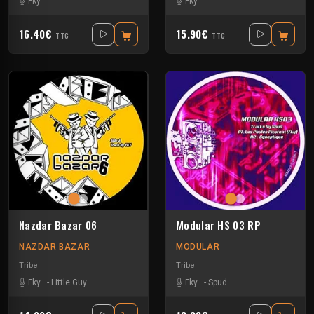
Fky
Fky
16.40€
15.90€
TTC
TTC
Nazdar Bazar 06
Modular HS 03 RP
NAZDAR BAZAR
MODULAR
Tribe
Tribe
Fky
-
Little Guy
Fky
-
Spud