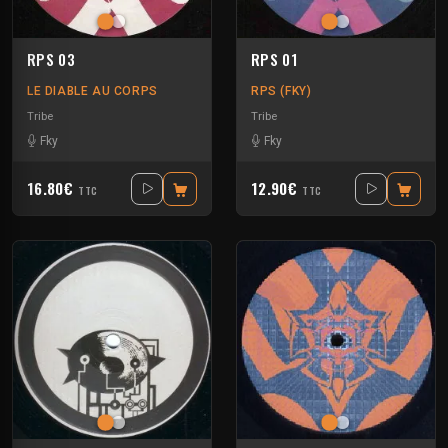
RPS 03
RPS 01
LE DIABLE AU CORPS
RPS (FKY)
Tribe
Tribe
Fky
Fky
16.80€
12.90€
TTC
TTC