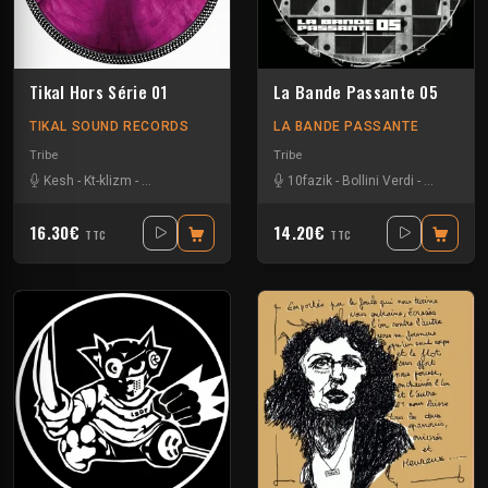
Tikal Hors Série 01
La Bande Passante 05
TIKAL SOUND RECORDS
LA BANDE PASSANTE
Tribe
Tribe
Kesh
-
Kt-klizm
-
Les400coups
-
Naak
10fazik
-
Bollini Verdi
-
Gui-two
-
J
16.30€
14.20€
TTC
TTC