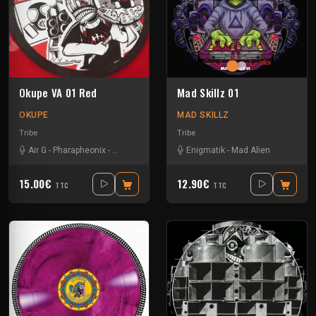
Okupe VA 01 Red
Mad Skillz 01
OKUPE
MAD SKILLZ
Tribe
Tribe
Air G
-
Pharapheonix
-
Xtech
-
Zayonne
Enigmatik
-
Mad Alien
15.00€
12.90€
TTC
TTC