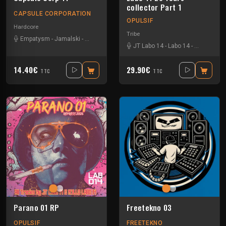
collector Part 1
CAPSULE CORPORATION
OPULSIF
Hardcore
Tribe
Empatysm
-
Jamalski
-
Lory Ph
-
Uniko
JT Labo 14
-
Labo 14
-
N3llø Labo 
14.40€
29.90€
TTC
TTC
Parano 01 RP
Freetekno 03
OPULSIF
FREETEKNO