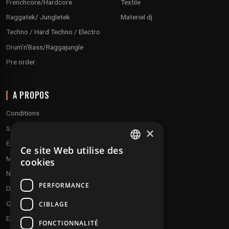
Frenchcore/Hardcore
Textile
Raggatek/ Jungletek
Materiel dj
Techno / Hard Techno / Electro
Drum'n'Bass/Raggajungle
Pre order
A PROPOS
Conditions
Service client
×
Expédition & retours
Ce site Web utilise des
FRENCH
Modes de paiement
cookies
ENGLISH
Notre programme de fidélité
PERFORMANCE
Disques cadeaux
Qui sommes-nous ?
CIBLAGE
Envoyez vos démos
FONCTIONNALITÉ