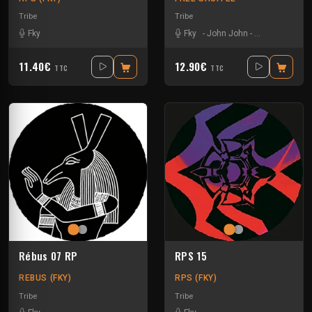
Tribe
Tribe
Fky
Fky
-
John John
-
RemedyJ
-
Sa
11.40€
12.90€
TTC
TTC
Rébus 07 RP
RPS 15
REBUS (FKY)
RPS (FKY)
Tribe
Tribe