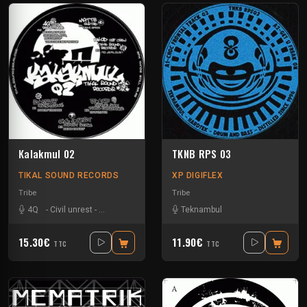
Kalakmul 02
TKNB RPS 03
TIKAL SOUND RECORDS
XP DIGIFLEX
Tribe
Tribe
4Q
-
Civil unrest
-
Matte Olstad
-
Nkod Oqp
Teknambul
-
Pandro
-
Shmirlap
15.30€
11.90€
TTC
TTC