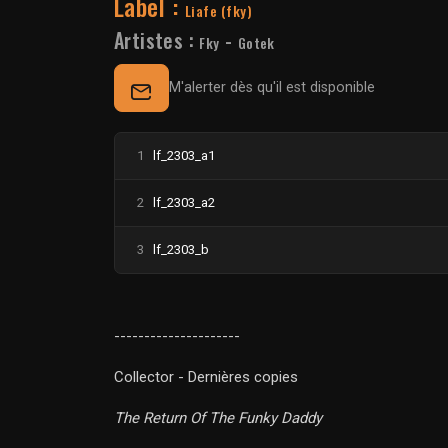
Label :
Liafe (fky)
Artistes :
-
Fky
Gotek
M'alerter dès qu'il est disponible
1
lf_2303_a1
2
lf_2303_a2
3
lf_2303_b
---------------------
Collector - Dernières copies
The Return Of The Funky Daddy