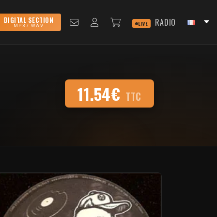
DIGITAL SECTION
RADIO
LIVE
MP3 / WAV
11.54€
TTC