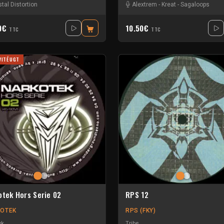
stal Distortion
Alextrem
-
Kreat
-
Sagaloops
50€
10.50€
TTC
TTC
VITÉ UGT
otek Hors Serie 02
RPS 12
OTEK
RPS (FKY)
ek
Tribe