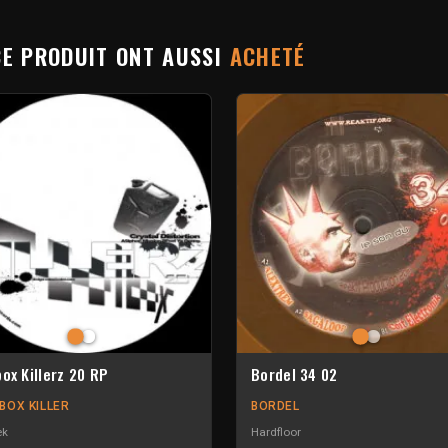
CE PRODUIT ONT AUSSI
ACHETÉ
ox Killerz 20 RP
Bordel 34 02
BOX KILLER
BORDEL
ek
Hardfloor