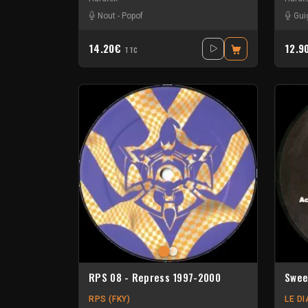
Nout
-
Popof
Gui
14.20€
12.9
TTC
RPS 08 - Repress 1997-2000
Swee
RPS (FKY)
LE D