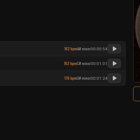
162 bpm
A# minor
00:00:54
162 bpm
C# minor
00:01:01
176 bpm
G# minor
00:01:24