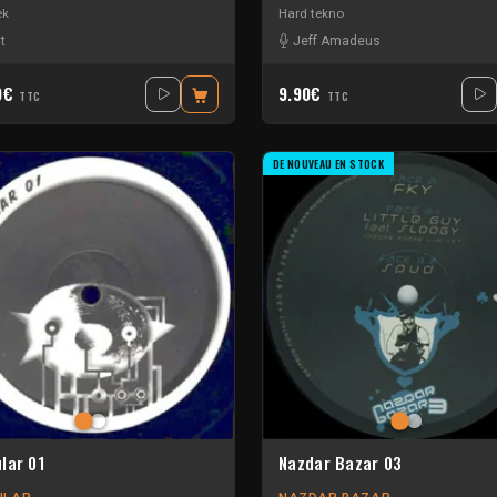
ek
Hard tekno
t
Jeff Amadeus
0€
9.90€
TTC
TTC
DE NOUVEAU EN STOCK
lar 01
Nazdar Bazar 03