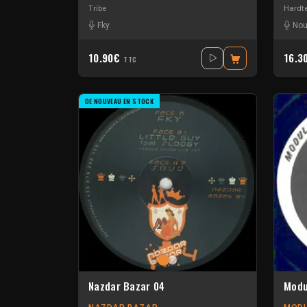
Tribe
Hardt
Fky
Nou
10.90€
16.3
TTC
DE NOUVEAU EN STOCK
Nazdar Bazar 04
Modu