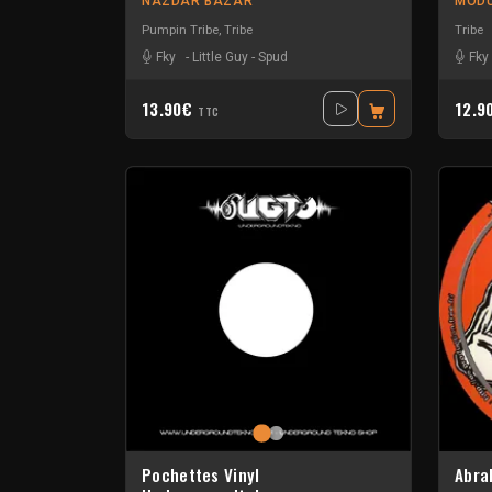
NAZDAR BAZAR
MOD
Pumpin Tribe
,
Tribe
Tribe
Fky
-
Little Guy
-
Spud
Fky
13.90€
12.9
TTC
Pochettes Vinyl
Abra