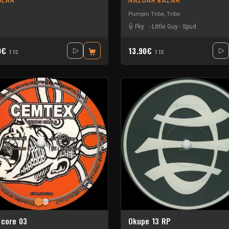
ULAR
NAZDAR BAZAR
Pumpin Tribe
,
Tribe
Fky
-
Little Guy
-
Spud
0€
13.90€
TTC
TTC
lcore 03
Okupe 13 RP