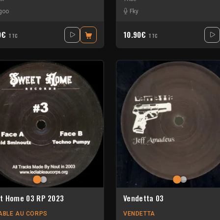
goo
Fky
0€
10.90€
TTC
TTC
t Home 03 RP 2023
Vendetta 03
IABLE AU CORPS
VENDETTA