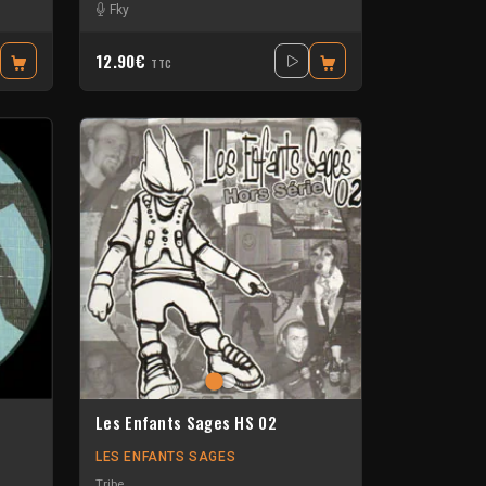
Fky
12.90€
TTC
Les Enfants Sages HS 02
LES ENFANTS SAGES
Tribe