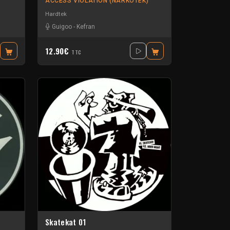
ACCESS VIOLATION (NARKOTEK)
Hardtek
Guigoo
-
Kefran
12.90€
TTC
Skatekat 01