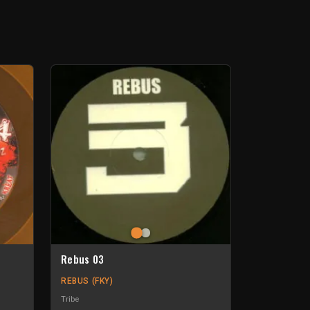
Rebus 03
REBUS (FKY)
Tribe