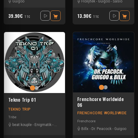
Guigoo
Floxytek
-
Guigoo
-
Sasio
39.90€
13.90€
TTC
TTC
Frenchcore Worldwide
Tekno Trip 01
06
TEKNO TRIP
FRENCHCORE WORLDWIDE
Tribe
Frenchcore
beat kouple
-
Enigmatik
-
Guigoo
-
Teksa
Billx
-
Dr. Peacock
-
Guigoo