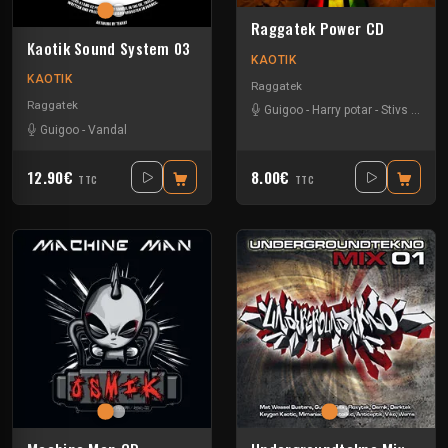
Raggatek Power CD
Kaotik Sound System 03
KAOTIK
KAOTIK
Raggatek
Raggatek
Guigoo
-
Harry potar
-
Stivs
-
Vand
Guigoo
-
Vandal
12.90€
8.00€
TTC
TTC