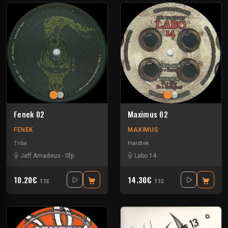
Fenek 02
Maximus 02
FENEK
MAXIMUS
Tribe
Hardtek
Jeff Amadeus
-
Sfp
Labo 14
10.20€
14.30€
TTC
TTC