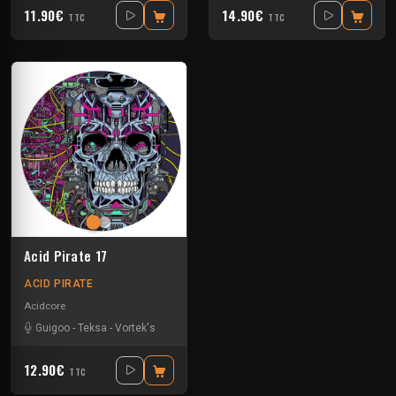
11.90€
14.90€
TTC
TTC
Acid Pirate 17
ACID PIRATE
Acidcore
Guigoo
-
Teksa
-
Vortek's
12.90€
TTC