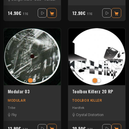
14.90€
12.90€
TTC
TTC
Modular 03
Toolbox Killerz 20 RP
MODULAR
TOOLBOX KILLER
Tribe
Hardtek
Fky
Crystal Distortion
12.90€
20.50€