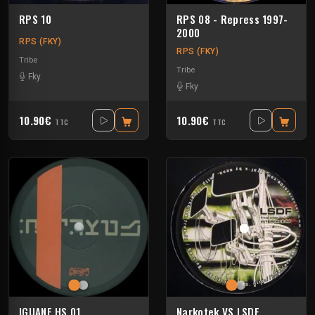
RPS 10
RPS 08 - Repress 1997-
2000
RPS (FKY)
RPS (FKY)
Tribe
Tribe
Fky
Fky
10.90€
10.90€
TTC
TTC
IGUANE HS 01
Narkotek VS LSDF