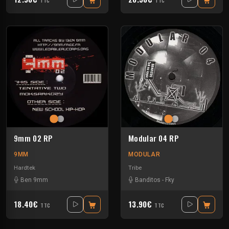
TTC
TTC
9mm 02 RP
Modular 04 RP
9MM
MODULAR
Hardtek
Tribe
Ben 9mm
Banditos
-
Fky
18.40€
13.90€
TTC
TTC