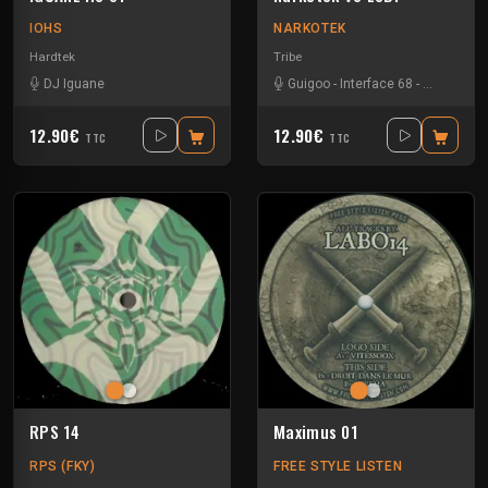
IOHS
NARKOTEK
Hardtek
Tribe
DJ Iguane
Guigoo
-
Interface 68
-
Kefran
12.90€
12.90€
TTC
TTC
RPS 14
Maximus 01
RPS (FKY)
FREE STYLE LISTEN