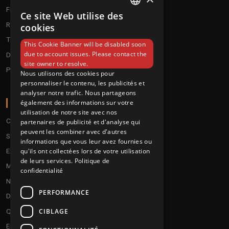
Frenchcore/Hardcore
Textile
Ce site Web utilise des
FRENCH
Raggatek/ Jungletek
Materiel dj
cookies
ENGLISH
Techno / Hard Techno / Electro
This Cookie Banner will be disabled soon
due to account issues. Please contact the
Drum'n'Bass/Raggajungle
site owner to resolve.
Pre order
Nous utilisons des cookies pour
personnaliser le contenu, les publicités et
analyser notre trafic. Nous partageons
A PROPOS
également des informations sur votre
utilisation de notre site avec nos
Conditions
partenaires de publicité et d'analyse qui
peuvent les combiner avec d'autres
Service client
informations que vous leur avez fournies ou
qu'ils ont collectées lors de votre utilisation
Expédition & retours
de leurs services.
Politique de
Modes de paiement
confidentialité
Notre programme de fidélité
PERFORMANCE
Disques cadeaux
CIBLAGE
Qui sommes-nous ?
Envoyez vos démos