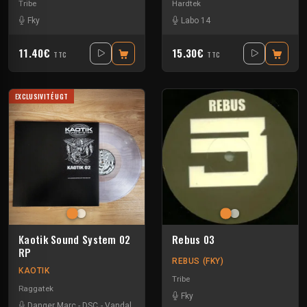
Tribe
Hardtek
Fky
Labo 14
11.40€
15.30€
TTC
TTC
EXCLUSIVITÉ UGT
Kaotik Sound System 02
Rebus 03
RP
REBUS (FKY)
KAOTIK
Tribe
Raggatek
Fky
Danger Marc
-
DSC
-
Vandal