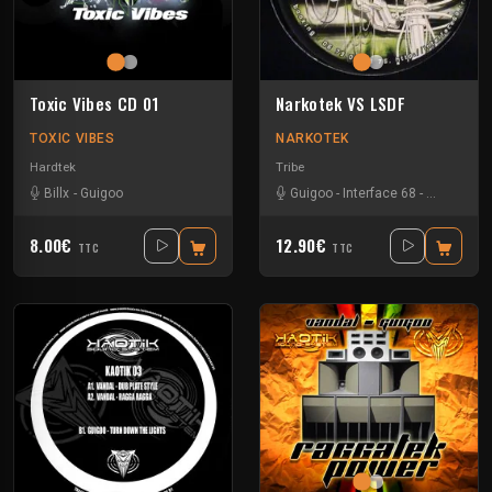
Toxic Vibes CD 01
Narkotek VS LSDF
TOXIC VIBES
NARKOTEK
Hardtek
Tribe
Billx
-
Guigoo
Guigoo
-
Interface 68
-
Kefran
8.00€
12.90€
TTC
TTC