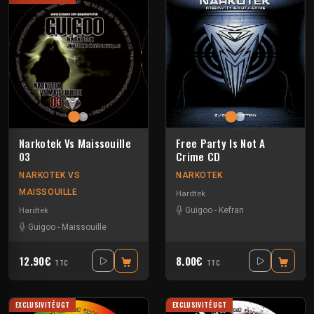
Narkotek Vs Maissouille
Free Party Is Not A
03
Crime CD
NARKOTEK VS
NARKOTEK
MAISSOUILLE
Hardtek
Hardtek
Guigoo
-
Kefran
Guigoo
-
Maissouille
12.90€
8.00€
TTC
TTC
EXCLUSIVITÉ UGT
EXCLUSIVITÉ UGT