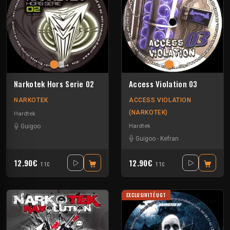
Narkotek Hors Serie 02
Access Violation 03
NARKOTEK
ACCESS VIOLATION
(NARKOTEK)
Hardtek
Hardtek
Guigoo
Guigoo
-
Kefran
12.90€
12.90€
TTC
TTC
EXCLUSIVITÉ UGT