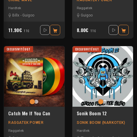
CRIME WAVE
RAGGATEK POWER
Hardtek
Raggatek
Billx
-
Guigoo
Guigoo
11.90€
8.00€
TTC
TTC
EXCLUSIVITÉ UGT
EXCLUSIVITÉ UGT
Catch Me If You Can
Sonik Boom 12
RAGGATEK POWER
SONIK BOOM (NARKOTEK)
Raggatek
Hardtek