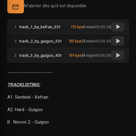
M'alerter dès qu'il est disponible
170 bpm
A minor
1
track_1_by_kefran_33t
00:05:28
180 bpm
C# minor
2
track_2_by_guigoo_33t
00:05:53
164 bpm
A# major
3
track_3_by_guigoo_45t
00:06:00
-------------------------
TRACKLISTING:
A1. Sentinel - Kefran
A2. Hard - Guigoo
B . Noovo 2 - Guigoo
.