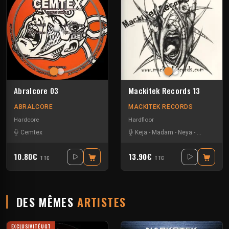
Abralcore 03
Mackitek Records 13
ABRALCORE
MACKITEK RECORDS
Hardcore
Hardfloor
Cemtex
Keja
-
Madam
-
Neya
-
Yarkouy
10.80€
13.90€
TTC
TTC
DES MÊMES
ARTISTES
EXCLUSIVITÉ UGT