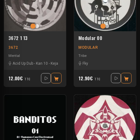
3672 1 13
Modular 00
3672
MODULAR
Mental
Tribe
Acid Up Dub
-
Kan 10
-
Keja
Fky
12.00€
12.90€
TTC
TTC