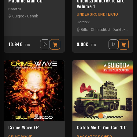
Machine Man CD
Undergroundtekno Mix
Volume 1
Hardtek
UNDERGROUNDTEKNO
Guigoo
-
Osmik
Hardtek
Billx
-
Christolikid
-
Darktek
-
Floxy
10.94€
9.90€
TTC
TTC
Crime Wave EP
Catch Me If You Can 'CD'