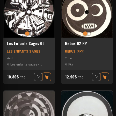
Les Enfants Sages 06
Rebus 02 RP
LES ENFANTS SAGES
REBUS (FKY)
Acid
Tribe
Les enfants sages
-
Octodred
Fky
10.80€
12.90€
TTC
TTC