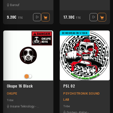
Barouf
9.20€
17.10€
TTC
TTC
DE NOUVEAU EN STOCK
Okupe 16 Black
PSL 02
OKUPE
PSYCHOTRONIK SOUND
LAB
Tribe
Tribe
Insane Teknology
-
Protokick
-
Xtech
Gui-two
-
Kaloo
-
Mantralogik
-
Okt