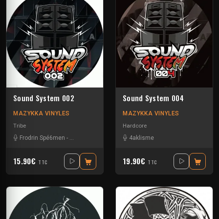
Sound System 002
Sound System 004
MAZYKKA VINYLES
MAZYKKA VINYLES
Tribe
Hardcore
Frodrin Spé6men
-
J.b Spé6men
4aklisme
15.90€
19.90€
TTC
TTC