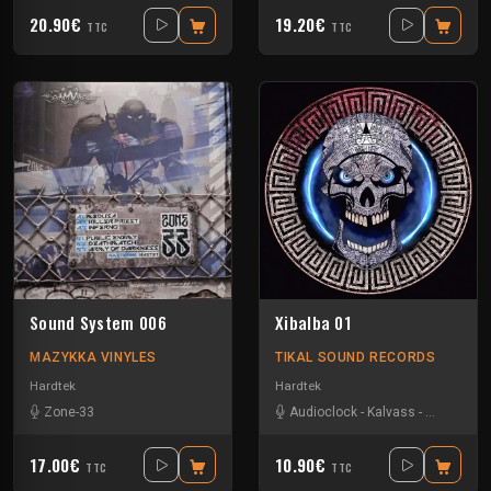
20.90€
19.20€
TTC
TTC
Sound System 006
Xibalba 01
MAZYKKA VINYLES
TIKAL SOUND RECORDS
Hardtek
Hardtek
Zone-33
Audioclock
-
Kalvass
-
Kesh
-
Mat
17.00€
10.90€
TTC
TTC