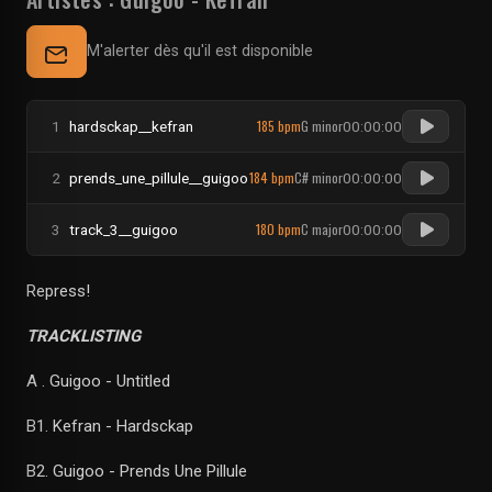
M'alerter dès qu'il est disponible
185 bpm
G minor
1
hardsckap__kefran
00:00:00
184 bpm
C# minor
2
prends_une_pillule__guigoo
00:00:00
180 bpm
C major
3
track_3__guigoo
00:00:00
Repress!
TRACKLISTING
A . Guigoo - Untitled
B1. Kefran - Hardsckap
B2. Guigoo - Prends Une Pillule