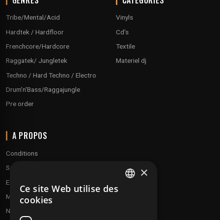
Tribe/Mental/Acid
Vinyls
Hardtek / Hardfloor
Cd's
Frenchcore/Hardcore
Textile
Raggatek/ Jungletek
Materiel dj
Techno / Hard Techno / Electro
Drum'n'Bass/Raggajungle
Pre order
A PROPOS
Conditions
Service client
×
Expédition & retours
Ce site Web utilise des
FRENCH
Modes de paiement
cookies
ENGLISH
Notre programme de fidélité