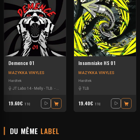
Demence 01
Insomniake HS 01
MAZYKKA VINYLES
MAZYKKA VINYLES
Hardtek
Hardtek
JT Labo 14
-
Melly
-
TLB
-
Zone 33
TLB
19.60€
19.40€
TTC
TTC
DU MÊME
LABEL