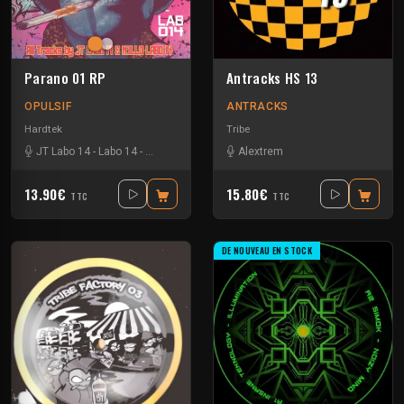
Parano 01 RP
Antracks HS 13
OPULSIF
ANTRACKS
Hardtek
Tribe
JT Labo 14
-
Labo 14
-
N3llø Labo 14
Alextrem
13.90€
15.80€
TTC
TTC
DE NOUVEAU EN STOCK