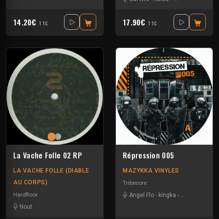
14.20€
17.90€
TTC
TTC
La Vache Folle 02 RP
Répression 005
LA VACHE FOLLE (DIABLE
MAZYKKA VINYLES
AU CORPS)
Tribecore
Hardfloor
Angel Flo
-
kingka
-
Middle M
-
Par
Nout