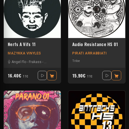
Nerfs A Vifs 11
Audio Resistance HS 01
MAZYKKA VINYLES
PIRATI ARRABBIATI
Tribe
Angel Flo
-
Frakass
-
Mystik Soul
16.40€
15.90€
TTC
TTC