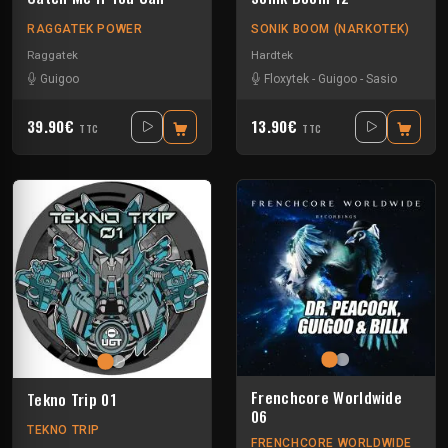
RAGGATEK POWER
SONIK BOOM (NARKOTEK)
Raggatek
Hardtek
Guigoo
Floxytek
-
Guigoo
-
Sasio
39.90€
13.90€
TTC
TTC
Frenchcore Worldwide
Tekno Trip 01
06
TEKNO TRIP
FRENCHCORE WORLDWIDE