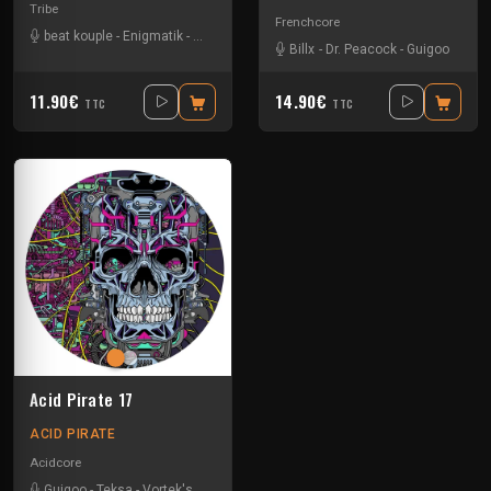
Tribe
Frenchcore
beat kouple
-
Enigmatik
-
Guigoo
-
Teksa
Billx
-
Dr. Peacock
-
Guigoo
11.90€
14.90€
TTC
TTC
Acid Pirate 17
ACID PIRATE
Acidcore
Guigoo
-
Teksa
-
Vortek's