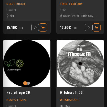
NOIZE KIOSK
TRIBE FACTORY
Hardtek
Tribe
Kk1
Bollini Verdi
-
Little Guy
-
Sloogy
-
15.10€
12.90€
TTC
TTC
Neurotrope 26
Witchcraft 06
NEUROTROPE
WITCHCRAFT
Hardtek
Hardtek