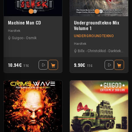
Machine Man CD
Undergroundtekno Mix
Volume 1
Hardtek
UNDERGROUNDTEKNO
Guigoo
-
Osmik
Hardtek
Billx
-
Christolikid
-
Darktek
-
Floxy
10.94€
9.90€
TTC
TTC