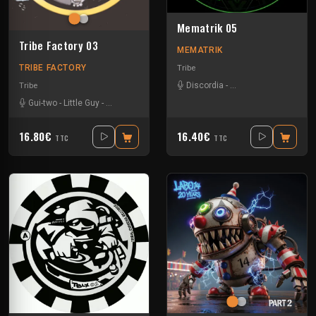
Mematrik 05
Tribe Factory 03
MEMATRIK
TRIBE FACTORY
Tribe
Discordia
-
Insane Teknology
-
Si
Tribe
Gui-two
-
Little Guy
-
Tournevis
16.80€
16.40€
TTC
TTC