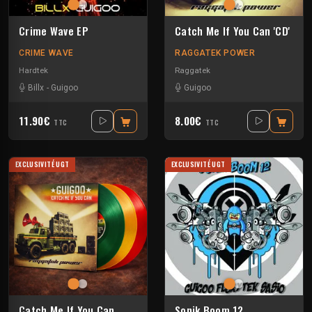
Crime Wave EP
Catch Me If You Can 'CD'
CRIME WAVE
RAGGATEK POWER
Hardtek
Raggatek
Billx
-
Guigoo
Guigoo
11.90€
8.00€
TTC
TTC
EXCLUSIVITÉ UGT
EXCLUSIVITÉ UGT
Catch Me If You Can
Sonik Boom 12