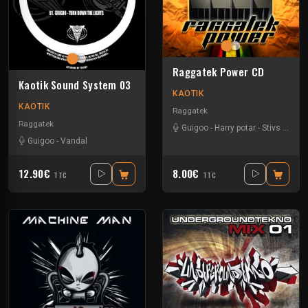
Raggatek Power CD
Kaotik Sound System 03
KAOTIK
KAOTIK
Raggatek
Raggatek
Guigoo
-
Harry potar
-
Stivs
-
Vand
Guigoo
-
Vandal
12.90€
8.00€
TTC
TTC