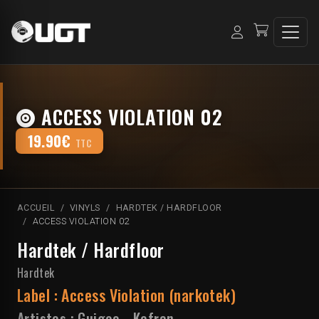
ACCESS VIOLATION 02
19.90€
TTC
ACCUEIL
VINYLS
HARDTEK / HARDFLOOR
ACCESS VIOLATION 02
Hardtek / Hardfloor
Hardtek
Label :
Access Violation (narkotek)
Artistes :
Guigoo
-
Kefran