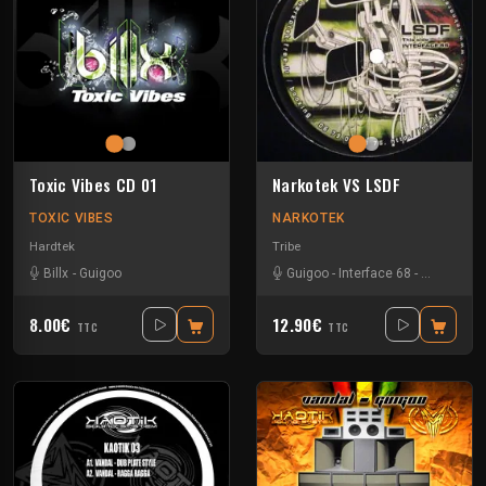
Toxic Vibes CD 01
Narkotek VS LSDF
TOXIC VIBES
NARKOTEK
Hardtek
Tribe
Billx
-
Guigoo
Guigoo
-
Interface 68
-
Kefran
8.00€
12.90€
TTC
TTC