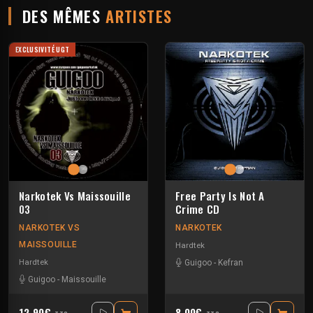
DES MÊMES
ARTISTES
EXCLUSIVITÉ UGT
Narkotek Vs Maissouille
Free Party Is Not A
03
Crime CD
NARKOTEK VS
NARKOTEK
MAISSOUILLE
Hardtek
Hardtek
Guigoo
-
Kefran
Guigoo
-
Maissouille
12.90€
8.00€