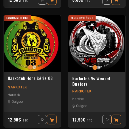
TTC
TTC
EXCLUSIVITÉ UGT
EXCLUSIVITÉ UGT
Narkotek Hors Série 03
Narkotek Vs Weasel
Busters
NARKOTEK
NARKOTEK
Hardtek
Hardtek
Guigoo
Guigoo
-
Mat Weasel busters
12.90€
12.90€
TTC
TTC