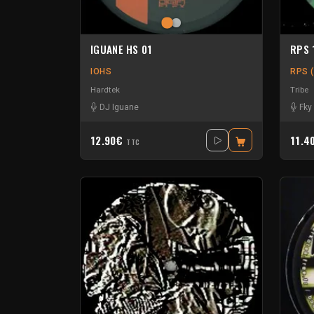
IGUANE HS 01
RPS 
IOHS
RPS (
Hardtek
Tribe
DJ Iguane
Fky
12.90€
11.4
TTC