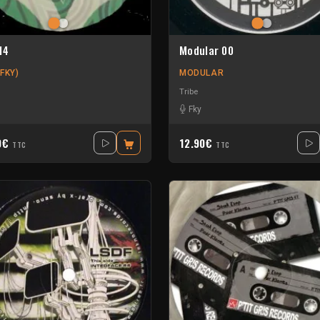
14
Modular 00
FKY)
MODULAR
Tribe
Fky
0€
12.90€
TTC
TTC