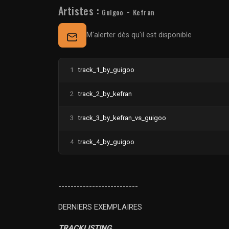
Artistes :
-
Guigoo
Kefran
M'alerter dès qu'il est disponible
1
track_1_by_guigoo
2
track_2_by_kefran
3
track_3_by_kefran_vs_guigoo
4
track_4_by_guigoo
--------------------------
DERNIERS EXEMPLAIRES
TRACKLISTING