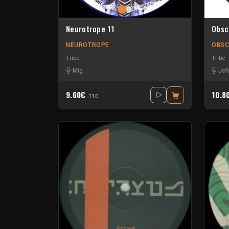
Neurotrope 11
Obsc
NEUROTROPE
OBS
Tribe
Tribe
Mig
Joh
9.60€
10.8
TTC