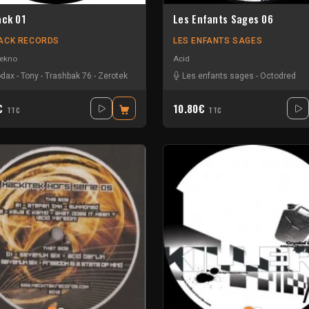
ack 01
Les Enfants Sages 06
ACK RECORDS
LES ENFANTS SAGES
tekno
Acid
dax
-
Tony
-
Trashbak 76
-
Zerotek
Les enfants sages
-
Octodred
0€
10.80€
TTC
TTC