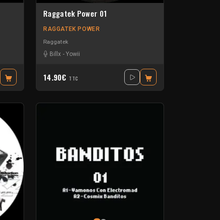
Raggatek Power 01
RAGGATEK POWER
Raggatek
Billx
-
Yowii
14.90€
TTC