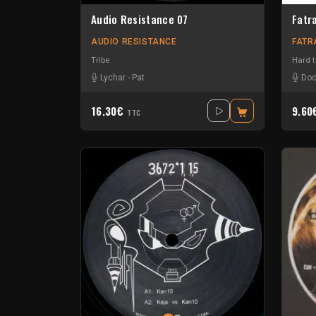
Audio Resistance 07
Fatr
AUDIO RESISTANCE
FATR
Tribe
Hard 
Lychar
-
Pat
Doo
16.30€
9.6
TTC