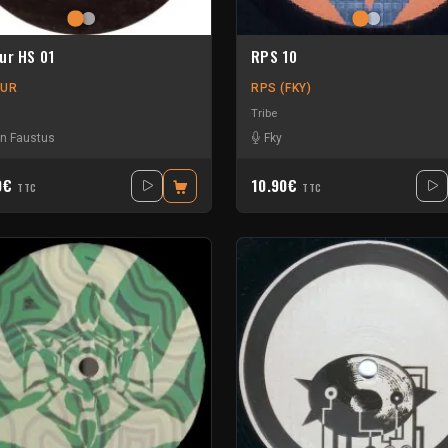
ur HS 01
RPS 10
CUR
RPS (FKY)
Tribe
n Faustus
Fky
0€
10.90€
TTC
TTC