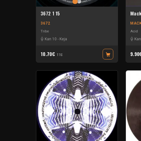
3672 1 15
Mack
3672
MACK
Tribe
Acid
Kan 10
-
Keja
Kan
10.70€
9.9
TTC