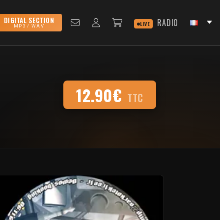
DIGITAL SECTION
RADIO
LIVE
MP3 / WAV
12.90€
TTC