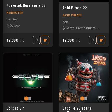
Narkotek Hors Serie 02
Acid Pirate 22
NARKOTEK
ACID PIRATE
Hardtek
Acid
Guigoo
Barox
-
Creme Brunet
-
Køya
-
Luc
12.90€
12.90€
TTC
TTC
Eclipse EP
Labo 14 20 Years