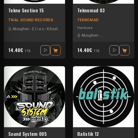
Tekno Section 15
Teknomad 03
TIKAL SOUND RECORDS
TEKNOMAD
Hardcore
Akouphen
-
E.l.i.a.s
-
K3rsel
-
Kesh
-
Nkod
Akouphen
-
Ben Chantier Mobile
-
14.40€
14.40€
TTC
TTC
Sound System 005
Balistik 12