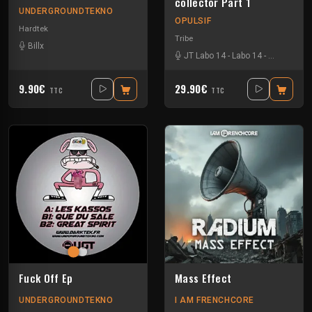
collector Part 1
UNDERGROUNDTEKNO
OPULSIF
Hardtek
Tribe
Billx
JT Labo 14
-
Labo 14
-
N3llø Labo 
9.90€
29.90€
TTC
TTC
Fuck Off Ep
Mass Effect
UNDERGROUNDTEKNO
I AM FRENCHCORE