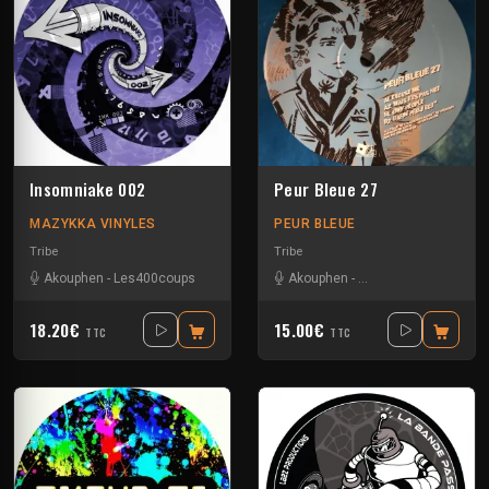
Insomniake 002
Peur Bleue 27
MAZYKKA VINYLES
PEUR BLEUE
Tribe
Tribe
Akouphen
-
Les400coups
Akouphen
-
Damage Circuits
-
Le
18.20€
15.00€
TTC
TTC