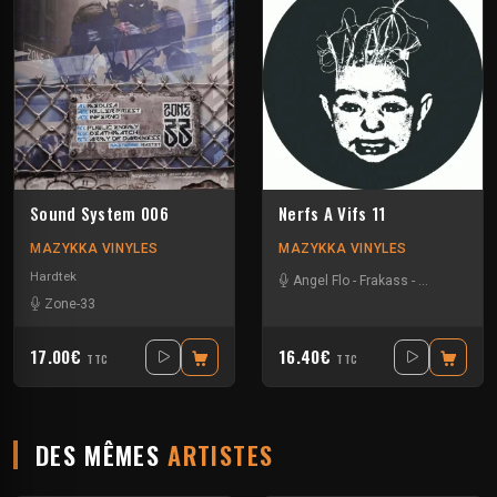
Sound System 006
Nerfs A Vifs 11
MAZYKKA VINYLES
MAZYKKA VINYLES
Hardtek
Angel Flo
-
Frakass
-
Mystik Soul
Zone-33
17.00€
16.40€
TTC
TTC
DES MÊMES
ARTISTES