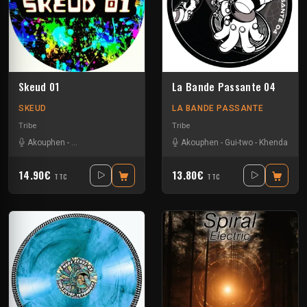
Skeud 01
La Bande Passante 04
SKEUD
LA BANDE PASSANTE
Tribe
Tribe
Akouphen
-
Bebert Brothers
-
Berzim
-
Gui-two
Akouphen
-
Pprhum
-
Gui-two
-
Khenda
14.90€
13.80€
TTC
TTC