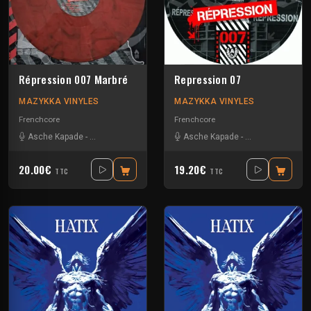
Répression 007 Marbré
Repression 07
MAZYKKA VINYLES
MAZYKKA VINYLES
Frenchcore
Frenchcore
Asche Kapade
-
Kelest Monnom
-
Nouzbi
-
Asche Kapade
Radium
-
Kelest Monnom
20.00€
19.20€
TTC
TTC