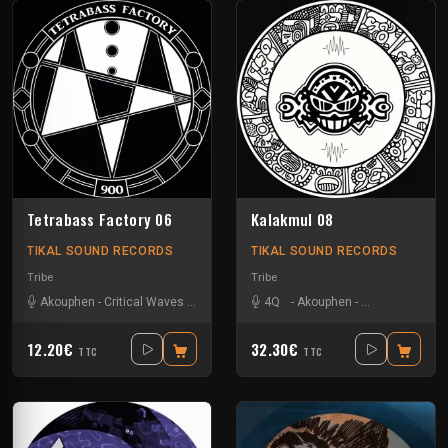
Tetrabass Factory 06
Kalakmul 08
TIKAL SOUND RECORDS
TIKAL SOUND RECORDS
Tribe
Tribe
Akouphen
-
Critical Waves
-
Dissident Machine
4Q
-
-
Akouphen
Pandro
-
-
Sagsag23
Damage Circuit
-
Vin's
12.20€
32.30€
TTC
TTC