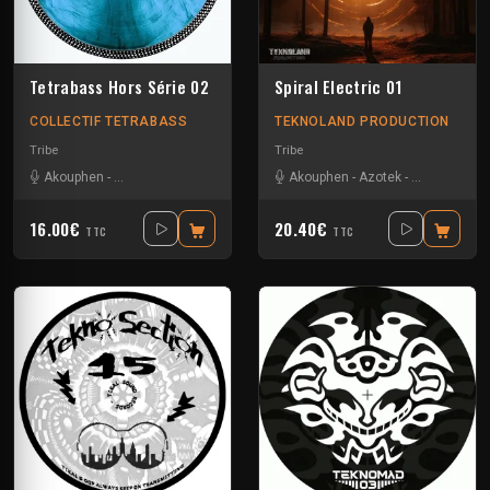
Tetrabass Hors Série 02
Spiral Electric 01
COLLECTIF TETRABASS
TEKNOLAND PRODUCTION
Tribe
Tribe
Akouphen
-
Le Troll à Roulettes
-
Nkod
-
Tseu
Akouphen
-
Azotek
-
Disakortex
-
16.00€
20.40€
TTC
TTC