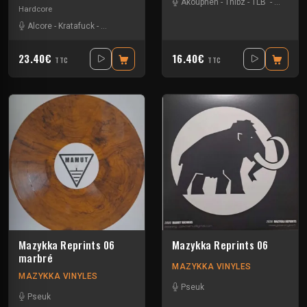
Akouphen
-
Thibz
-
TLB
-
Tournevi
Hardcore
Alcore
-
Kratafuck
-
Les Cti Mi De Chnord
23.40€
16.40€
TTC
TTC
Mazykka Reprints 06
Mazykka Reprints 06
marbré
MAZYKKA VINYLES
MAZYKKA VINYLES
Pseuk
Pseuk