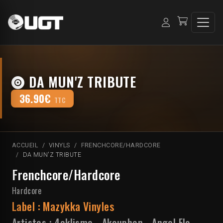
DA MUN'Z TRIBUTE
36.90€
TTC
ACCUEIL
VINYLS
FRENCHCORE/HARDCORE
DA MUN'Z TRIBUTE
Frenchcore/Hardcore
Hardcore
Label :
Mazykka Vinyles
Artistes :
4aklisme
-
Akouphen
-
Angel Flo
-