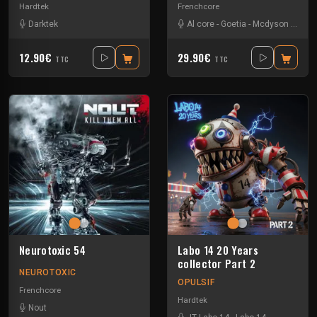
Hardtek
Frenchcore
Darktek
Al core
-
Goetia
-
Mcdyson
-
Radi
12.90€
29.90€
TTC
TTC
Neurotoxic 54
Labo 14 20 Years
collector Part 2
NEUROTOXIC
OPULSIF
Frenchcore
Hardtek
Nout