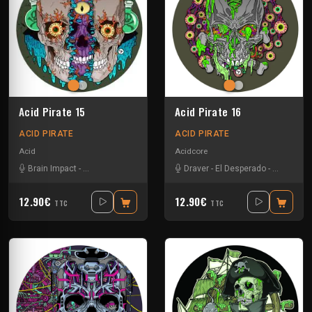
Acid Pirate 15
Acid Pirate 16
ACID PIRATE
ACID PIRATE
Acid
Acidcore
Brain Impact
-
El Desperado
-
Teksa
-
Vortek's
Draver
-
El Desperado
-
Vortek's
12.90€
12.90€
TTC
TTC