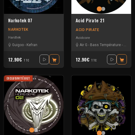
Narkotek 07
Acid Pirate 21
NARKOTEK
ACID PIRATE
Hardtek
Acidcore
Guigoo
-
Kefran
Air G
-
Bass Température
-
Miltat
12.90€
12.90€
TTC
TTC
EXCLUSIVITÉ UGT