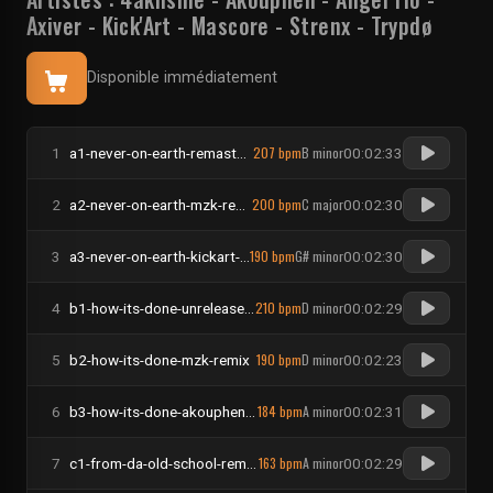
Axiver
-
Kick'Art
-
Mascore
-
Strenx
-
Trypdø
Disponible immédiatement
207 bpm
B minor
1
a1-never-on-earth-remastered
00:02:33
200 bpm
C major
2
a2-never-on-earth-mzk-remix
00:02:30
190 bpm
G# minor
3
a3-never-on-earth-kickart-remix
00:02:30
210 bpm
D minor
4
b1-how-its-done-unreleased-2002
00:02:29
190 bpm
D minor
5
b2-how-its-done-mzk-remix
00:02:23
184 bpm
A minor
6
b3-how-its-done-akouphen-remix
00:02:31
163 bpm
A minor
7
c1-from-da-old-school-remastered
00:02:29