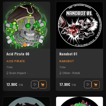
Acid Pirate 06
Nanobot 01
ACID PIRATE
NANOBOT
Tribe
Tribe
Brain Impact
-
El Desperado
-
SKRY
Okten
-
Rotek
12.90€
17.90€
TTC
TTC