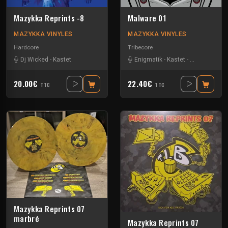
Mazykka Reprints -8
Malware 01
MAZYKKA VINYLES
MAZYKKA VINYLES
Hardcore
Tribecore
Dj Wicked
-
Kastet
Enigmatik
-
Kastet
-
The Guard
20.00€
22.40€
TTC
TTC
Mazykka Reprints 07
marbré
Mazykka Reprints 07