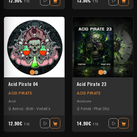
12.90€
13.90€
TTC
TTC
Acid Pirate 04
Acid Pirate 23
ACID PIRATE
ACID PIRATE
Acid
Acidcore
Astroz
-
BUK
-
Vortek's
Fortek
-
Phat Otiz
12.90€
14.90€
TTC
TTC