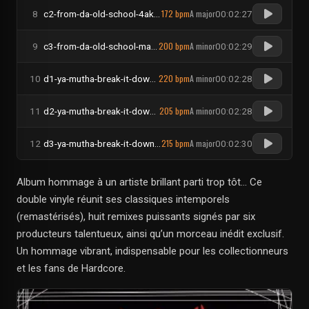
172 bpm
A major
8
c2-from-da-old-school-4aklisme-remix
00:02:27
200 bpm
A minor
9
c3-from-da-old-school-mascore-remix
00:02:29
220 bpm
A minor
10
d1-ya-mutha-break-it-down-remastered
00:02:28
205 bpm
A minor
11
d2-ya-mutha-break-it-down-4aklisme-remix
00:02:28
215 bpm
A major
12
d3-ya-mutha-break-it-down-angel-flo-remix
00:02:30
Album hommage à un artiste brillant parti trop tôt… Ce
double vinyle réunit ses classiques intemporels
(remastérisés), huit remixes puissants signés par six
producteurs talentueux, ainsi qu’un morceau inédit exclusif.
Un hommage vibrant, indispensable pour les collectionneurs
et les fans de Hardcore.