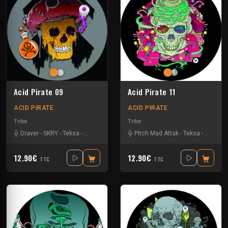
Acid Pirate 09
Acid Pirate 11
ACID PIRATE
ACID PIRATE
Tribe
Tribe
Draver
-
SKRY
-
Teksa
-
Vortek's
Pitch Mad Attak
-
Teksa
-
Vortek's
12.90€
12.90€
TTC
TTC