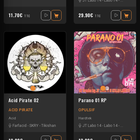
JT Labo 14
-
Labo 14
-
N3llø Labo 
11.70€
29.90€
TTC
TTC
Acid Pirate 02
Parano 01 RP
ACID PIRATE
OPULSIF
Acid
Hardtek
Farfacid
-
SKRY
-
Tikishan
JT Labo 14
-
Labo 14
-
N3llø Labo 