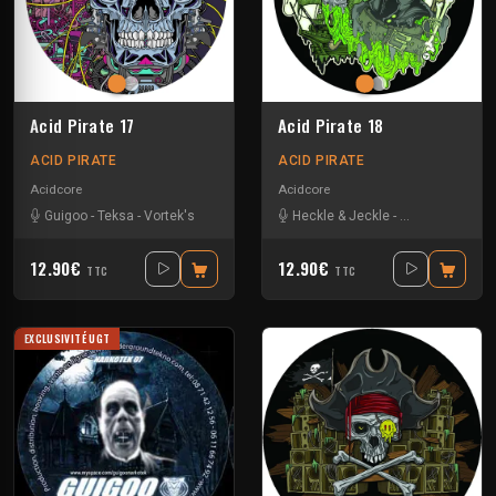
Acid Pirate 17
Acid Pirate 18
ACID PIRATE
ACID PIRATE
Acidcore
Acidcore
Guigoo
-
Teksa
-
Vortek's
Heckle & Jeckle
-
Pitch Mad Attak
12.90€
12.90€
TTC
TTC
EXCLUSIVITÉ UGT