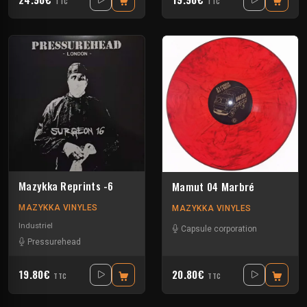
TTC
TTC
Mazykka Reprints -6
Mamut 04 Marbré
MAZYKKA VINYLES
MAZYKKA VINYLES
Industriel
Capsule corporation
Pressurehead
19.80€
20.80€
TTC
TTC