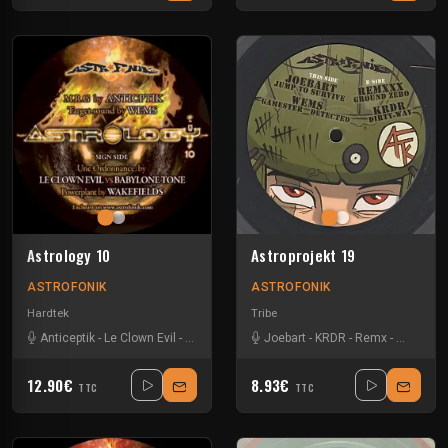
Astrology 10
Astroprojekt 19
ASTROFONIK
ASTROFONIK
Hardtek
Tribe
Anticeptik
-
Le Clown Evil
-
Wakefields
-
Wems
Joebart
-
KRDR
-
Remx
-
Wems
12.90€
8.93€
TTC
TTC