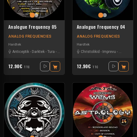
Analogue Frequency 05
Analogue Frequency 04
ANALOG FREQUENCIES
ANALOG FREQUENCIES
Hardtek
Hardtek
Anticeptik
-
Darktek
-
Tura
-
Wems
Christolikid
-
Imprevu
-
Neoh
-
We
12.90€
12.90€
TTC
TTC