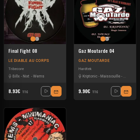
Final Fight 08
Gaz Moutarde 04
LE DIABLE AU CORPS
GAZ MOUTARDE
Tribecore
Hardtek
Billx
-
Nixt
-
Wems
Kriptonic
-
Maissouille
-
Wems
8.93€
9.90€
TTC
TTC