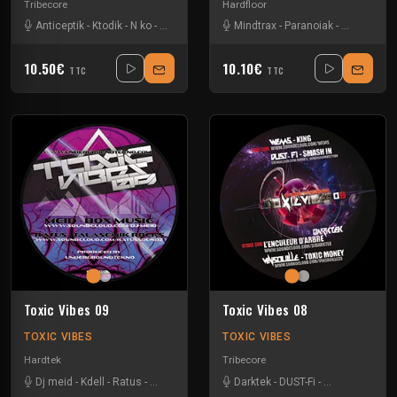
Tribecore
Hardfloor
Anticeptik
-
Ktodik
-
N ko
-
Nevrotek
-
Paranoiak
Mindtrax
-
Wems
-
Paranoiak
-
Tao H
-
We
10.50€
10.10€
TTC
TTC
Toxic Vibes 09
Toxic Vibes 08
TOXIC VIBES
TOXIC VIBES
Hardtek
Tribecore
Dj meid
-
Kdell
-
Ratus
-
Wems
Darktek
-
DUST-Fi
-
Vinsouille
-
We