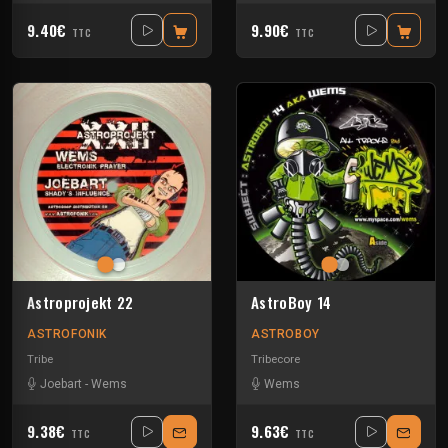
9.40€
9.90€
TTC
TTC
Astroprojekt 22
AstroBoy 14
ASTROFONIK
ASTROBOY
Tribe
Tribecore
Joebart
-
Wems
Wems
9.38€
9.63€
TTC
TTC