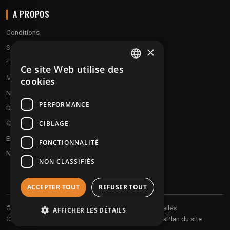
A PROPOS
Conditions
Service client
×
Expédition & retours
Ce site Web utilise des
FRENCH
Modes de paiement
cookies
ENGLISH
Notre programme de fidélité
PERFORMANCE
Disques cadeaux
Qui sommes-nous ?
CIBLAGE
Envoyez vos démos
FONCTIONNALITÉ
Nous contacter
NON CLASSIFIÉS
ACCEPTER TOUT
REFUSER TOUT
Vos informations personnelles
© 2026 Undergroundtekno
AFFICHER LES DÉTAILS
Conditions générales de vente
Expéditions et retours
Plan du site