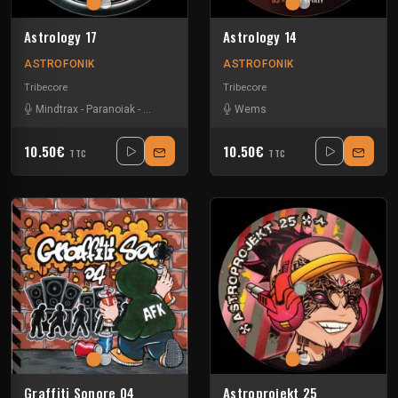
Astrology 17
Astrology 14
ASTROFONIK
ASTROFONIK
Tribecore
Tribecore
Mindtrax
-
Paranoiak
-
Tao H
-
Wems
Wems
10.50€
10.50€
TTC
TTC
Graffiti Sonore 04
Astroprojekt 25