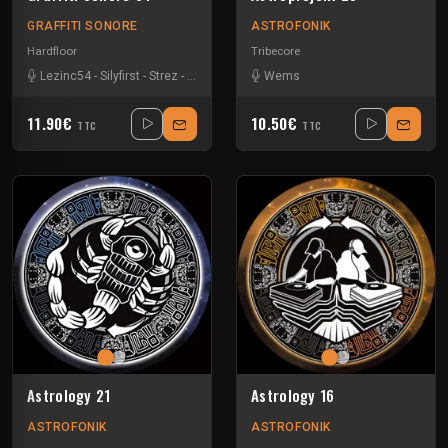
GRAFFITI SONORE
ASTROFONIK
Hardfloor
Tribecore
Lezinc54
-
Silyfirst
-
Strez
-
Wems
Wems
11.90€
10.50€
TTC
TTC
Astrology 21
Astrology 16
ASTROFONIK
ASTROFONIK