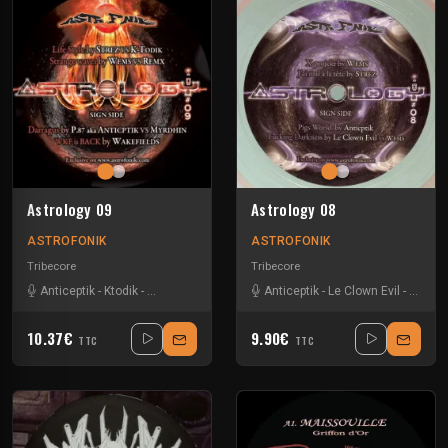
Astrology 09
Astrology 08
ASTROFONIK
ASTROFONIK
Tribecore
Tribecore
Anticeptik
-
Ktodik
-
Myrdhin
-
P-87
-
Remx
Anticeptik
-
Strez
-
Wakefields
-
Le Clown Evil
-
Wems
-
Strez
-
10.37€
9.90€
TTC
TTC