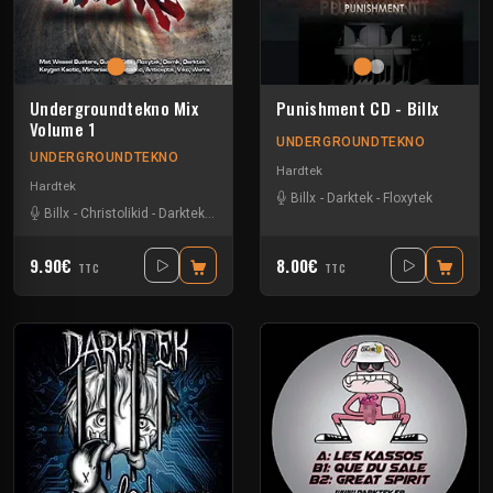
Undergroundtekno Mix
Punishment CD - Billx
Volume 1
UNDERGROUNDTEKNO
UNDERGROUNDTEKNO
Hardtek
Hardtek
Billx
-
Darktek
-
Floxytek
Billx
-
Christolikid
-
Darktek
-
Floxytek
-
Guigoo
-
Keygen
-
Mat Weasel buste
9.90€
8.00€
TTC
TTC