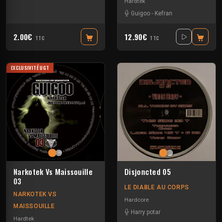
Hardtek
Guigoo
-
Kefran
2.00€
12.90€
TTC
TTC
EXCLUSIVITÉ UGT
Narkotek Vs Maissouille
Disjoncted 05
03
LE DIABLE AU CORPS
NARKOTEK VS
Hardcore
MAISSOUILLE
Harry potar
Hardtek