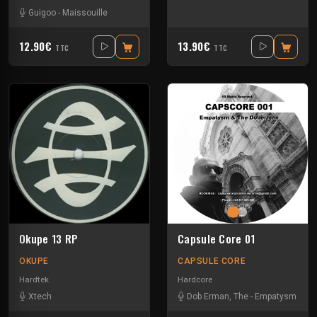
Guigoo
-
Maissouille
12.90€
13.90€
TTC
TTC
Okupe 13 RP
Capsule Core 01
OKUPE
CAPSULE CORE
Hardtek
Hardcore
Xtech
Dob Erman, The
-
Empatysm