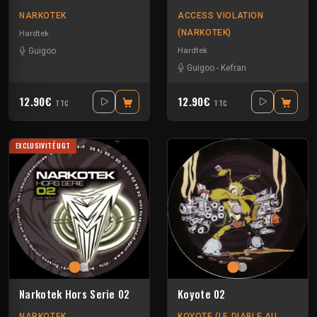
NARKOTEK
ACCESS VIOLATION
(NARKOTEK)
Hardtek
Hardtek
Guigoo
Guigoo
-
Kefran
12.90€
12.90€
TTC
TTC
EXCLUSIVITÉ UGT
Narkotek Hors Serie 02
Koyote 02
NARKOTEK
KOYOTE (LE DIABLE AU