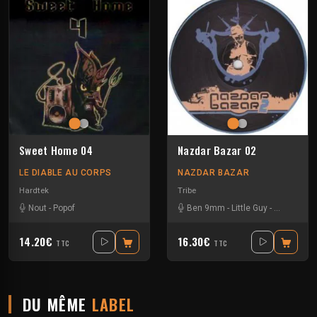
Sweet Home 04
Nazdar Bazar 02
LE DIABLE AU CORPS
NAZDAR BAZAR
Hardtek
Tribe
Nout
-
Popof
Ben 9mm
-
Little Guy
-
Sloogy
14.20€
16.30€
TTC
TTC
DU MÊME
LABEL