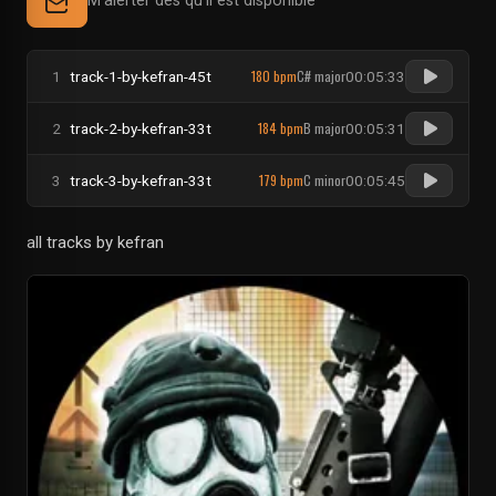
M'alerter dès qu'il est disponible
180 bpm
C# major
1
track-1-by-kefran-45t
00:05:33
184 bpm
B major
2
track-2-by-kefran-33t
00:05:31
179 bpm
C minor
3
track-3-by-kefran-33t
00:05:45
all tracks by kefran