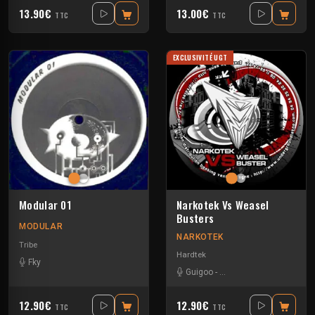
13.90€
13.00€
TTC
TTC
EXCLUSIVITÉ UGT
Modular 01
Narkotek Vs Weasel
Busters
MODULAR
NARKOTEK
Tribe
Hardtek
Fky
Guigoo
-
Mat Weasel busters
12.90€
12.90€
TTC
TTC