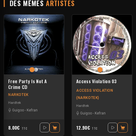
DES MÊMES
ARTISTES
Free Party Is Not A
Access Violation 03
Crime CD
ACCESS VIOLATION
NARKOTEK
(NARKOTEK)
Hardtek
Hardtek
Guigoo
-
Kefran
Guigoo
-
Kefran
8.00€
12.90€
TTC
TTC