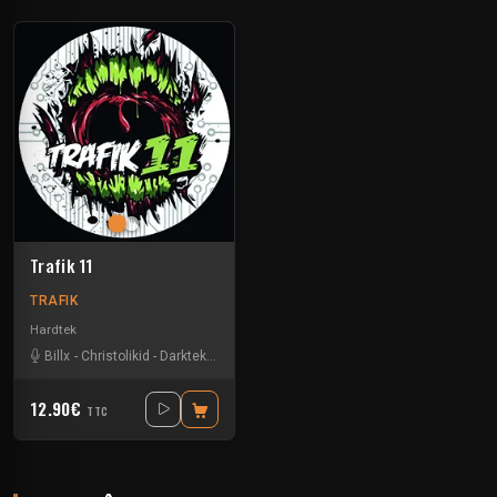
Trafik 11
TRAFIK
Hardtek
Billx
-
Christolikid
-
Darktek
-
Floxytek
12.90€
TTC