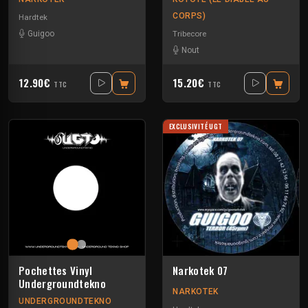
CORPS)
Hardtek
Tribecore
Guigoo
Nout
12.90€
15.20€
TTC
TTC
EXCLUSIVITÉ UGT
Pochettes Vinyl
Narkotek 07
Undergroundtekno
NARKOTEK
UNDERGROUNDTEKNO