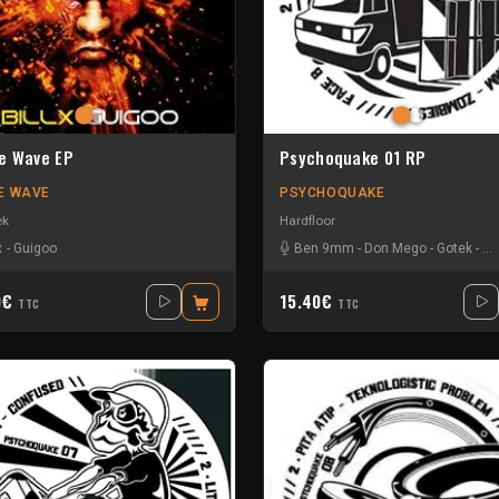
e Wave EP
Psychoquake 01 RP
E WAVE
PSYCHOQUAKE
ek
Hardfloor
x
-
Guigoo
Ben 9mm
-
Don Mego
-
Gotek
-
Ra
0€
15.40€
TTC
TTC