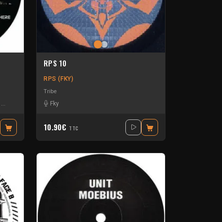
RPS 10
RPS (FKY)
Tribe
-
Simo HZD
Fky
10.90€
TTC