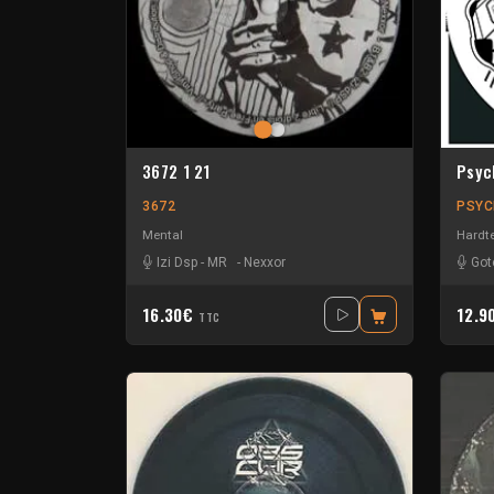
3672 1 21
Psyc
3672
PSY
Mental
Hardt
Izi Dsp
-
MR
-
Nexxor
Got
16.30€
12.9
TTC