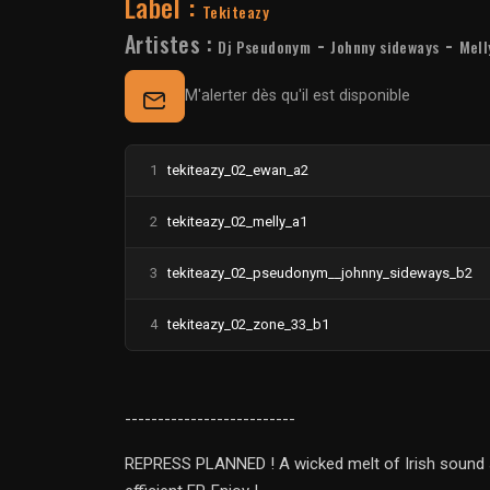
Label :
Tekiteazy
Artistes :
-
-
Dj Pseudonym
Johnny sideways
Mell
M'alerter dès qu'il est disponible
1
tekiteazy_02_ewan_a2
2
tekiteazy_02_melly_a1
3
tekiteazy_02_pseudonym__johnny_sideways_b2
4
tekiteazy_02_zone_33_b1
--------------------------
REPRESS PLANNED ! A wicked melt of Irish sound 