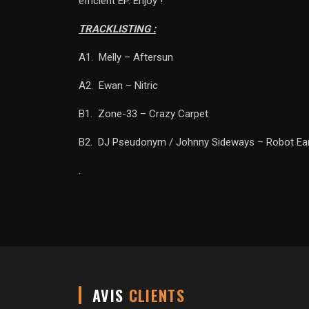
efficient EP. Enjoy !
TRACKLISTING :
A1.
Melly –
Aftersun
A2.
Ewan –
Nitric
B1.
Zone-33 –
Crazy Carpet
B2.
DJ Pseudonym / Johnny Sideways –
Robot Ea
.
AVIS
CLIENTS