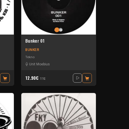
Bunker 01
BUNKER
Tekno
nxerox
-
Tok
Unit Moebius
12.90€
TTC