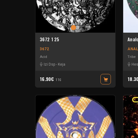
3672 1 25
Anal
3672
ANAL
Acid
Tribe
Izi Dsp
-
Keja
He
16.90€
18.3
TTC