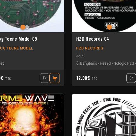
og Tecne Model 09
HZD Records 04
OG TECNE MODEL
HZD RECORDS
Acid
sed
Bangbass
-
Hesed
-
Nologic Hzd
0€
12.90€
TTC
TTC