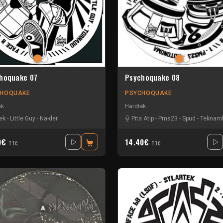
hoquake 07
Psychoquake 08
CHOQUAKE
PSYCHOQUAKE
ek
Hardtek
ek
-
Little Guy
-
Na-der
Pita Atip
-
Pms23
-
Spud
-
Teknam
0€
14.40€
TTC
TTC