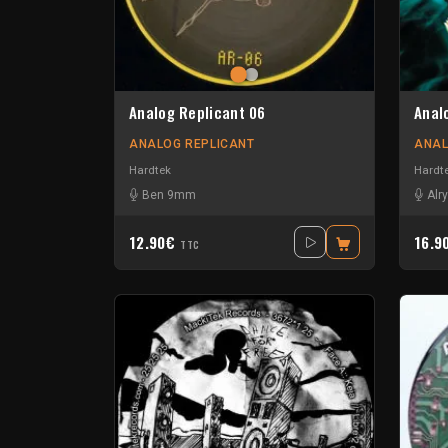
Analog Replicant 06
Anal
ANALOG REPLICANT
ANAL
Hardtek
Hardt
Ben 9mm
Alr
12.90€
16.9
TTC