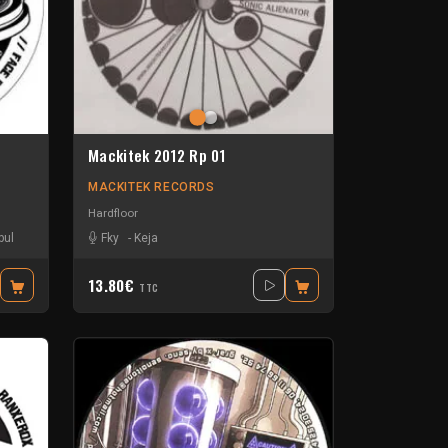
Mackitek 2012 Rp 01
MACKITEK RECORDS
Hardfloor
bul
Fky
-
Keja
13.80€
TTC