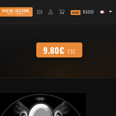
DIGITAL SECTION
RADIO
LIVE
MP3 / WAV
9.80€
TTC