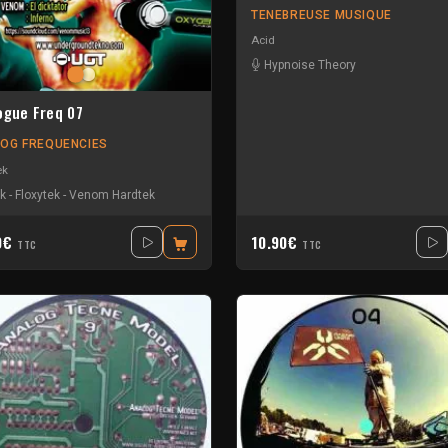
TENEBREUSE MUSIQUE
Acid
Hypnoise Theory
ogue Freq 07
OG FREQUENCIES
ek
yk
-
Floxytek
-
Venom Hardtek
0€
10.90€
TTC
TTC