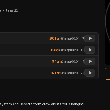
-
y
Zone-33
202 bpm
G# minor
00:01:47
183 bpm
A# major
00:01:40
187 bpm
C major
00:01:44
192 bpm
G# minor
00:01:27
system and Desert Storm crew artists for a banging