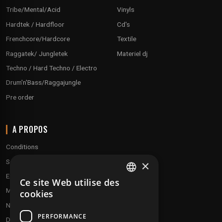
Tribe/Mental/Acid
Vinyls
Hardtek / Hardfloor
Cd's
Frenchcore/Hardcore
Textile
Raggatek/ Jungletek
Materiel dj
Techno / Hard Techno / Electro
Drum'n'Bass/Raggajungle
Pre order
A PROPOS
Conditions
Service client
×
Expédition & retours
Ce site Web utilise des
FRENCH
Modes de paiement
cookies
ENGLISH
Notre programme de fidélité
PERFORMANCE
Disques cadeaux