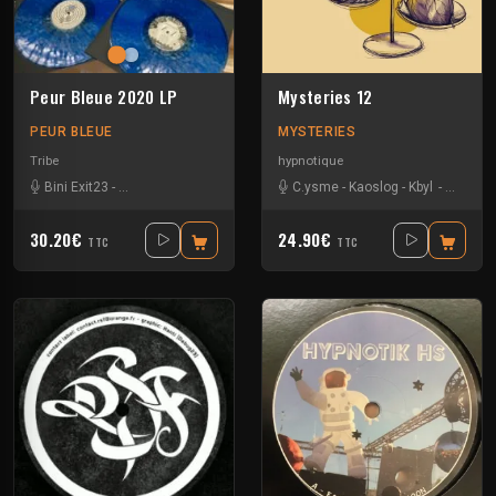
Peur Bleue 2020 LP
Mysteries 12
PEUR BLEUE
MYSTERIES
Tribe
hypnotique
Bini Exit23
-
Crystal Distortion
-
Exp Exp
-
Format C:
C.ysme
-
-
Kaoslog
Insane Teknology
-
Kbyl
-
Keflat 2
-
Kby
30.20€
24.90€
TTC
TTC