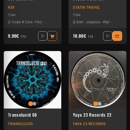
RSF
STATIK TRAVEL
Tribe
Tribe
Corps A Core
-
Frkz
-
Jaquarius
-
Kbyl
-
Neeko
Bart
-
Jaqarius
-
Kbyl
-
Tettsuo
9.90€
10.80€
TTC
TTC
Transelucid 06
Yaya 23 Records 22
TRANSELUCID
YAYA 23 RECORDS