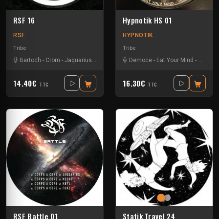
RSF 16
Hypnotik HS 01
RSF
HYPNOTIK
Tribe
Tribe
Bartoch
-
Crom
-
Jaquarius
-
Kbyl
-
Misspic
Democe
-
Tettsuo
-
Eat Your Mind
-
Kbyl
-
L
14.40€
16.30€
TTC
TTC
RSF Battle 01
Statik Travel 24