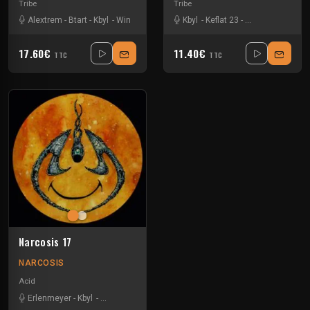
Tribe
Tribe
Alextrem
-
Btart
-
Kbyl
-
Win
Kbyl
-
Keflat 23
-
Klapfietsclub
17.60€
11.40€
TTC
TTC
Narcosis 17
NARCOSIS
Acid
Erlenmeyer
-
Kbyl
-
Neurorbital
-
The Untitled