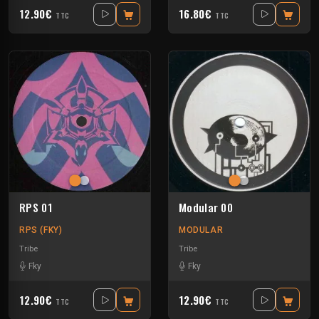
12.90€
16.80€
TTC
TTC
RPS 01
Modular 00
RPS (FKY)
MODULAR
Tribe
Tribe
Fky
Fky
12.90€
12.90€
TTC
TTC