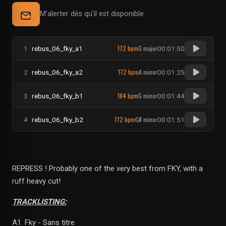
M'alerter dès qu'il est disponible
172 bpm
G major
1
rebus_06_fky_a1
00:01:50
172 bpm
A minor
2
rebus_06_fky_a2
00:01:25
184 bpm
G minor
3
rebus_06_fky_b1
00:01:44
172 bpm
G# minor
4
rebus_06_fky_b2
00:01:51
REPRESS ! Probably one of the very best from FKY, with a
ruff heavy cut!
TRACKLISTING:
A1. Fky - Sans titre