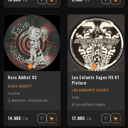
TTC
TTC
Bass Addict 03
Les Enfants Sages HS 01
Picture
BASS ADDICT
LES ENFANTS SAGES
Hardtek
Tribe
Alextrem
-
Interface 68
-
Matek
Les enfants sages
14.90€
17.80€
TTC
TTC