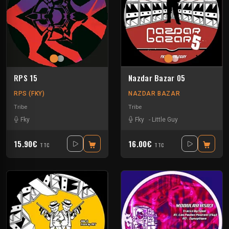
RPS 15
Nazdar Bazar 05
RPS (FKY)
NAZDAR BAZAR
Tribe
Tribe
Fky
Fky
-
Little Guy
15.90€
16.00€
TTC
TTC