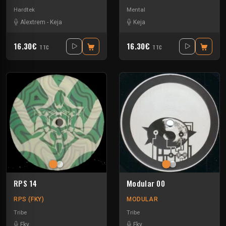
Hardtek
Mental
Alextrem
-
Keja
Keja
16.30€
16.30€
TTC
TTC
RPS 14
Modular 00
RPS (FKY)
MODULAR
Tribe
Tribe
Fky
Fky