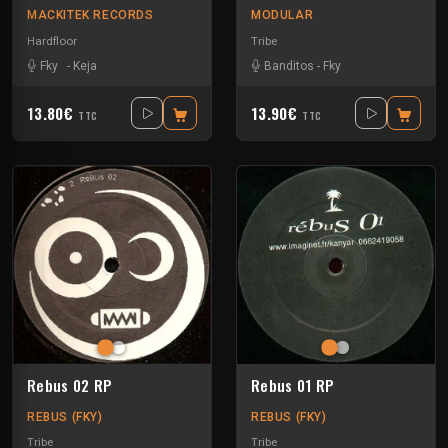
MACKITEK RECORDS
MODULAR
Hardfloor
Tribe
Fky
-
Keja
Banditos
-
Fky
13.80€
13.90€
TTC
TTC
Rebus 02 RP
Rebus 01 RP
REBUS (FKY)
REBUS (FKY)
Tribe
Tribe