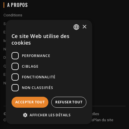
A PROPOS
Conditions
Service client
×
Expédition & retours
Ce site Web utilise des
FRENCH
Modes de paiement
cookies
ENGLISH
Notre programme de fidélité
PERFORMANCE
Disques cadeaux
Qui sommes-nous ?
CIBLAGE
Envoyez vos démos
FONCTIONNALITÉ
Nous contacter
NON CLASSIFIÉS
ACCEPTER TOUT
REFUSER TOUT
Vos informations personnelles
© 2026 Undergroundtekno
AFFICHER LES DÉTAILS
Conditions générales de vente
Expéditions et retours
Plan du site