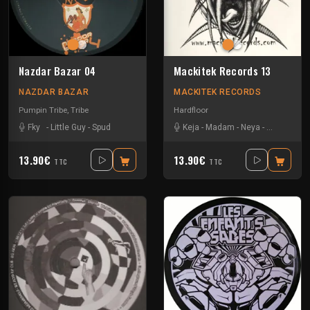
Nazdar Bazar 04
Mackitek Records 13
NAZDAR BAZAR
MACKITEK RECORDS
Pumpin Tribe
,
Tribe
Hardfloor
Fky
-
Little Guy
-
Spud
Keja
-
Madam
-
Neya
-
Yarkouy
13.90€
13.90€
TTC
TTC