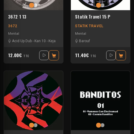
3672 1 13
Statik Travel 15 P
3672
STATIK TRAVEL
Mental
Mental
Acid Up Dub
-
Kan 10
-
Keja
Barouf
12.00€
11.40€
TTC
TTC