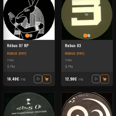
Rébus 07 RP
Rebus 03
REBUS (FKY)
REBUS (FKY)
Tribe
Tribe
Fky
Fky
16.40€
12.90€
TTC
TTC