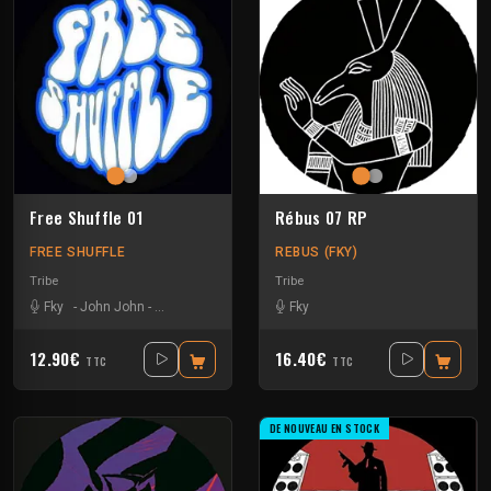
Free Shuffle 01
Rébus 07 RP
FREE SHUFFLE
REBUS (FKY)
Tribe
Tribe
Fky
-
John John
-
RemedyJ
-
Samshoot
-
Fky
Sdefzone
-
Seio
12.90€
16.40€
TTC
TTC
DE NOUVEAU EN STOCK