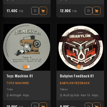
11.40€
12.90€
TTC
TTC
Toys Machine 01
Babylon Feedback 01
TOYS MACHINE
BABYLON FEEDBACK
Tribe
Tekno
Antilogik
-
Keja
Acid Up Dub
-
Kan 10
-
Keja
-
Nox 
10.00€
9.90€