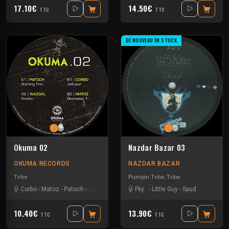
17.10€
14.50€
TTC
TTC
DE NOUVEAU EN STOCK
Okuma 02
Nazdar Bazar 03
OKUMA RECORDS
NAZDAR BAZAR
Tribe
Pumpin Tribe
,
Tribe
Corbo
-
Matoz
-
Patoch
-
Wazgal
Fky
-
Little Guy
-
Spud
10.40€
13.90€
TTC
TTC