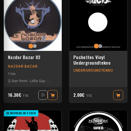
Nazdar Bazar 02
Pochettes Vinyl
Undergroundtekno
NAZDAR BAZAR
UNDERGROUNDTEKNO
Tribe
Ben 9mm
-
Little Guy
-
Sloogy
16.30€
2.00€
TTC
TTC
DE NOUVEAU EN STOCK