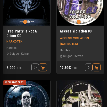
Free Party Is Not A
Access Violation 03
Crime CD
ACCESS VIOLATION
NARKOTEK
(NARKOTEK)
Hardtek
Hardtek
Guigoo
-
Kefran
Guigoo
-
Kefran
8.00€
12.90€
TTC
TTC
EXCLUSIVITÉ UGT