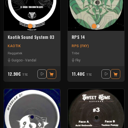
Kaotik Sound System 03
RPS 14
KAOTIK
RPS (FKY)
Raggatek
Tribe
Guigoo
-
Vandal
Fky
12.90€
11.40€
TTC
TTC