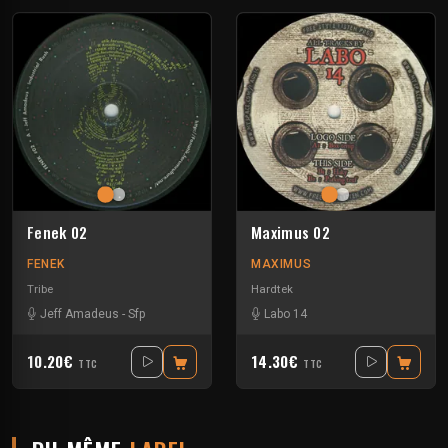
Fenek 02
Maximus 02
FENEK
MAXIMUS
Tribe
Hardtek
Jeff Amadeus
-
Sfp
Labo 14
10.20€
14.30€
TTC
TTC