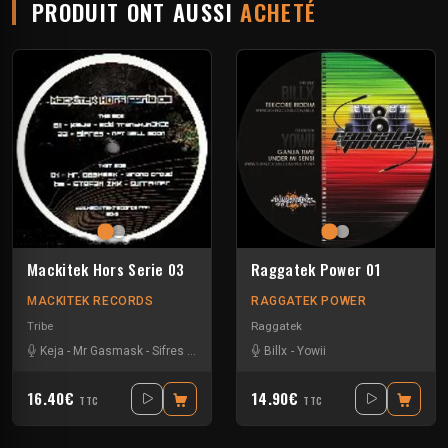
PRODUIT ONT AUSSI
ACHETÉ
Mackitek Hors Serie 03
Raggatek Power 01
MACKITEK RECORDS
RAGGATEK POWER
Tribe
Raggatek
Keja
-
Mr Gasmask
-
Sifres
-
Stefan ZMK
Billx
-
Yowii
16.40€
14.90€
TTC
TTC