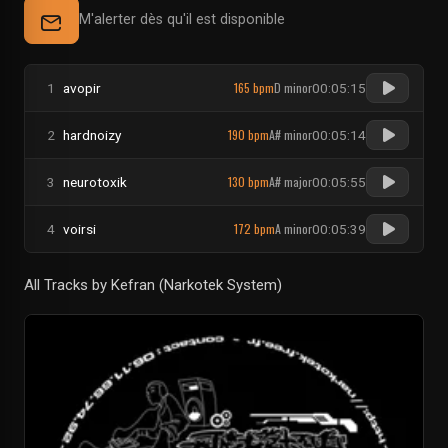
M'alerter dès qu'il est disponible
165 bpm
D minor
1
avopir
00:05:15
190 bpm
A# minor
2
hardnoizy
00:05:14
130 bpm
A# major
3
neurotoxik
00:05:55
172 bpm
A minor
4
voirsi
00:05:39
All Tracks by Kefran (Narkotek System)