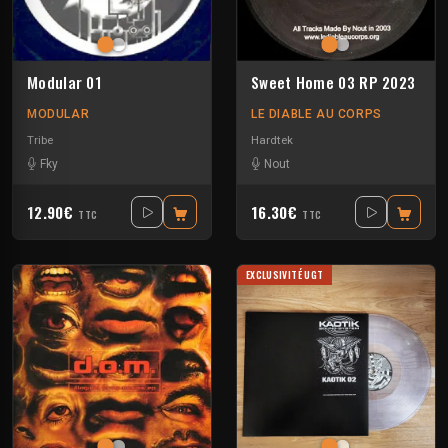
Modular 01
Sweet Home 03 RP 2023
MODULAR
LE DIABLE AU CORPS
Tribe
Hardtek
Fky
Nout
12.90€
16.30€
TTC
TTC
EXCLUSIVITÉ UGT