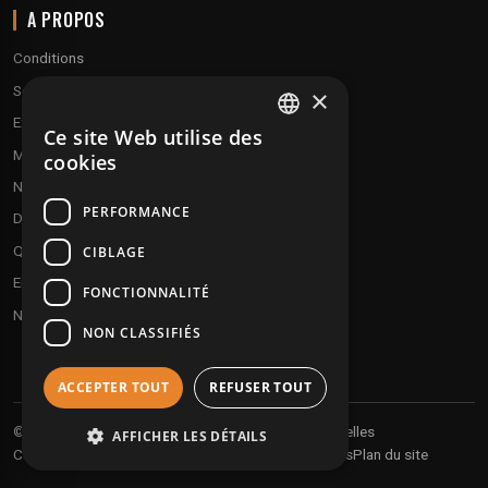
A PROPOS
Conditions
Service client
×
Expédition & retours
Ce site Web utilise des
FRENCH
Modes de paiement
cookies
ENGLISH
Notre programme de fidélité
PERFORMANCE
Disques cadeaux
Qui sommes-nous ?
CIBLAGE
Envoyez vos démos
FONCTIONNALITÉ
Nous contacter
NON CLASSIFIÉS
ACCEPTER TOUT
REFUSER TOUT
Vos informations personnelles
© 2026 Undergroundtekno
AFFICHER LES DÉTAILS
Conditions générales de vente
Expéditions et retours
Plan du site