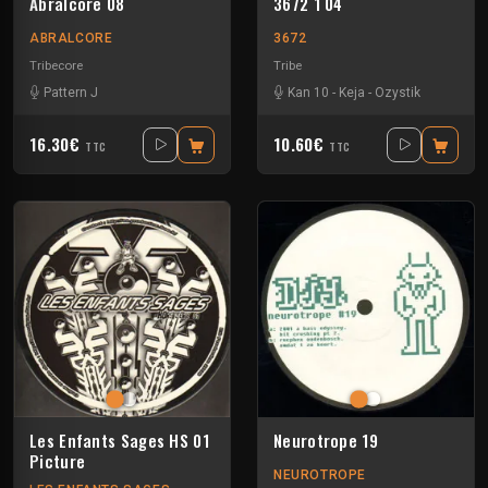
Abralcore 08
3672 1 04
ABRALCORE
3672
Tribecore
Tribe
Pattern J
Kan 10
-
Keja
-
Ozystik
16.30€
10.60€
TTC
TTC
Les Enfants Sages HS 01
Neurotrope 19
Picture
NEUROTROPE