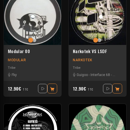
Modular 00
Narkotek VS LSDF
MODULAR
NARKOTEK
Tribe
Tribe
Fky
Guigoo
-
Interface 68
-
Kefran
12.90€
12.90€
TTC
TTC