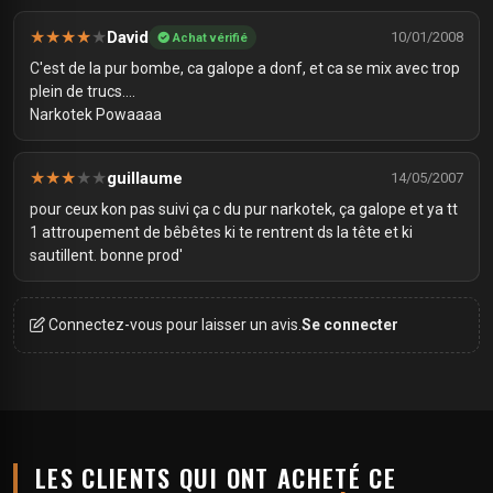
★
★
★
★
★
David
10/01/2008
Achat vérifié
C'est de la pur bombe, ca galope a donf, et ca se mix avec trop
plein de trucs....
Narkotek Powaaaa
★
★
★
★
★
guillaume
14/05/2007
pour ceux kon pas suivi ça c du pur narkotek, ça galope et ya tt
1 attroupement de bêbêtes ki te rentrent ds la tête et ki
sautillent. bonne prod'
Connectez-vous pour laisser un avis.
Se connecter
LES CLIENTS QUI ONT ACHETÉ CE