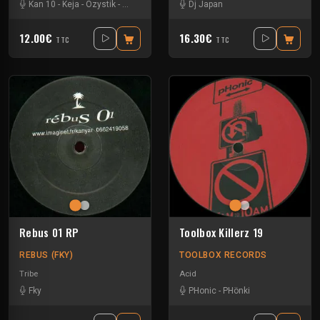
Kan 10
-
Keja
-
Ozystik
-
Yukai
Dj Japan
12.00€
16.30€
TTC
TTC
Rebus 01 RP
Toolbox Killerz 19
REBUS (FKY)
TOOLBOX RECORDS
Tribe
Acid
Fky
PHonic
-
PHönki