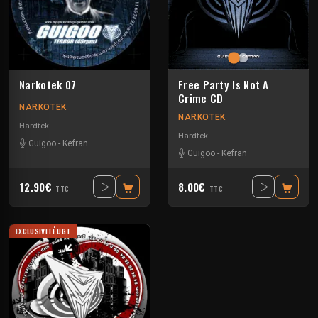
Narkotek 07
Free Party Is Not A
Crime CD
NARKOTEK
NARKOTEK
Hardtek
Hardtek
Guigoo
-
Kefran
Guigoo
-
Kefran
12.90€
8.00€
TTC
TTC
EXCLUSIVITÉ UGT