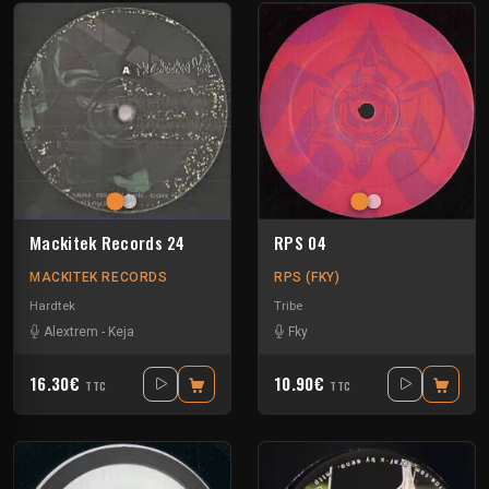
Mackitek Records 24
RPS 04
MACKITEK RECORDS
RPS (FKY)
Hardtek
Tribe
Alextrem
-
Keja
Fky
16.30€
10.90€
TTC
TTC