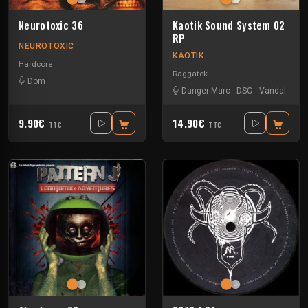
Neurotoxic 36
Kaotik Sound System 02
RP
NEUROTOXIC
KAOTIK
Hardcore
Raggatek
Dom
Danger Marc
-
DSC
-
Vandal
9.90€
14.90€
TTC
TTC