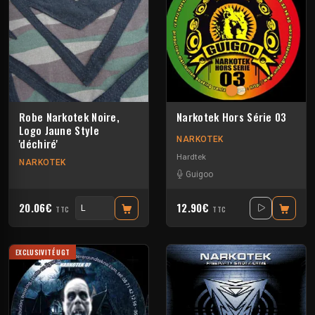
Robe Narkotek Noire,
Narkotek Hors Série 03
Logo Jaune Style
NARKOTEK
'déchiré'
Hardtek
NARKOTEK
Guigoo
20.06€
12.90€
TTC
TTC
EXCLUSIVITÉ UGT