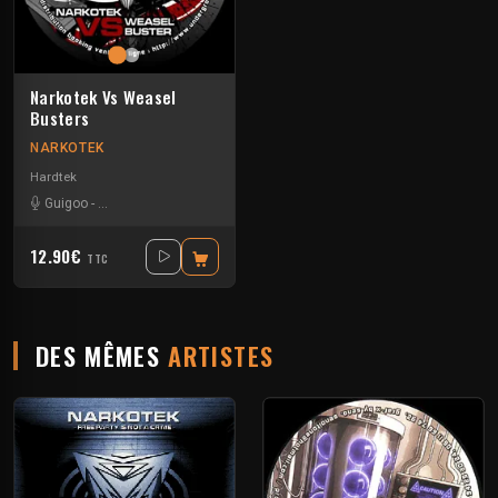
Narkotek Vs Weasel
Busters
NARKOTEK
Hardtek
Guigoo
-
Mat Weasel busters
12.90€
TTC
DES MÊMES
ARTISTES