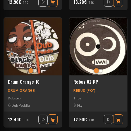
12.90€
13.20€
TTC
TTC
Drum Orange 10
Rebus 02 RP
DRUM ORANGE
REBUS (FKY)
Dubstep
Tribe
Dub Peddla
Fky
12.40€
12.90€
TTC
TTC