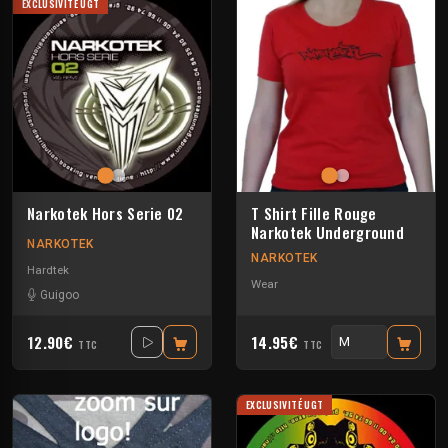
EXCLUSIVITÉ UGT
Narkotek Hors Serie 02
T Shirt Fille Rouge
Narkotek Underground
NARKOTEK
NARKOTEK
Hardtek
Wear
Guigoo
12.90€
14.95€
TTC
TTC
EXCLUSIVITÉ UGT