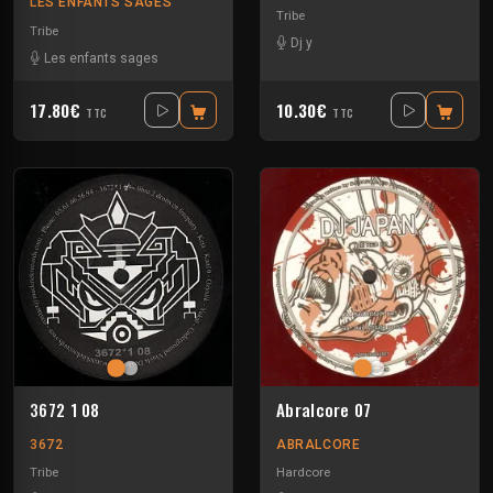
LES ENFANTS SAGES
Tribe
Tribe
Dj y
Les enfants sages
17.80€
10.30€
TTC
TTC
3672 1 08
Abralcore 07
3672
ABRALCORE
Tribe
Hardcore