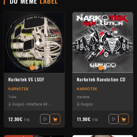
DU MÊME
LABEL
Narkotek VS LSDF
Narkotek Ravolution CD
NARKOTEK
NARKOTEK
Tribe
Hardtek
Guigoo
-
Interface 68
-
Kefran
Guigoo
12.90€
11.90€
TTC
TTC