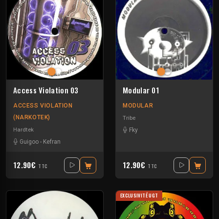
Access Violation 03
Modular 01
ACCESS VIOLATION
MODULAR
(NARKOTEK)
Tribe
Hardtek
Fky
Guigoo
-
Kefran
12.90€
12.90€
TTC
TTC
EXCLUSIVITÉ UGT