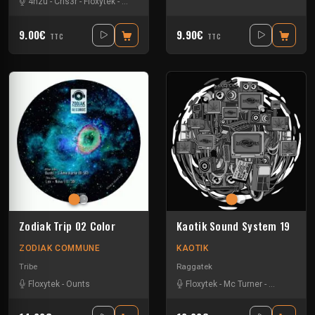
4nzu
-
Cris3r
-
Floxytek
-
Mat Weasel busters
-
Mikkim
-
Neika
-
Tanukichi
-
9.00€
9.90€
TTC
TTC
Zodiak Trip 02 Color
Kaotik Sound System 19
ZODIAK COMMUNE
KAOTIK
Tribe
Raggatek
Floxytek
-
Ounts
Floxytek
-
Mc Turner
-
Mikkim
-
Va