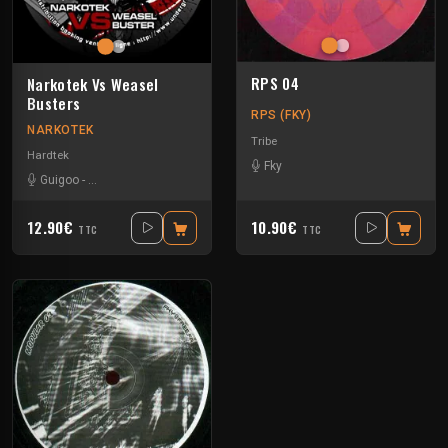
RPS 04
Narkotek Vs Weasel
Busters
RPS (FKY)
NARKOTEK
Tribe
Hardtek
Fky
Guigoo
-
Mat Weasel busters
12.90€
10.90€
TTC
TTC