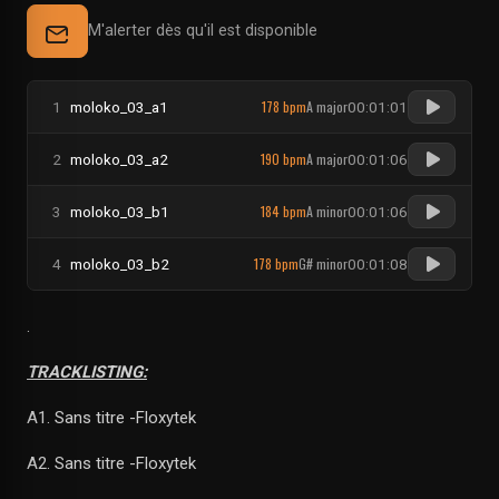
M'alerter dès qu'il est disponible
178 bpm
A major
1
moloko_03_a1
00:01:01
190 bpm
A major
2
moloko_03_a2
00:01:06
184 bpm
A minor
3
moloko_03_b1
00:01:06
178 bpm
G# minor
4
moloko_03_b2
00:01:08
.
TRACKLISTING:
A1. Sans titre -Floxytek
A2. Sans titre -Floxytek