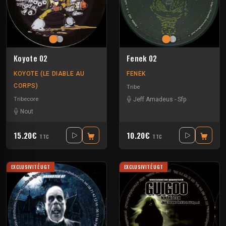
Koyote 02
Fenek 02
KOYOTE (LE DIABLE AU
FENEK
CORPS)
Tribe
Tribecore
Jeff Amadeus
-
Sfp
Nout
15.20€
10.20€
TTC
TTC
EXCLUSIVITÉ UGT
EXCLUSIVITÉ UGT