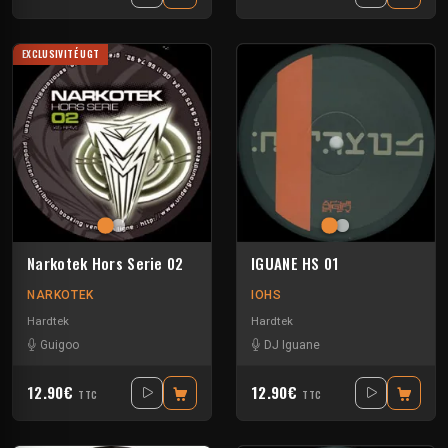
EXCLUSIVITÉ UGT
Narkotek Hors Serie 02
IGUANE HS 01
NARKOTEK
IOHS
Hardtek
Hardtek
Guigoo
DJ Iguane
12.90€
12.90€
TTC
TTC