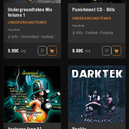
Undergroundtekno Mix
Punishment CD - Billx
Volume 1
UNDERGROUNDTEKNO
UNDERGROUNDTEKNO
Hardtek
Hardtek
Billx
-
Darktek
-
Floxytek
Billx
-
Christolikid
-
Darktek
-
Floxytek
-
Guigoo
-
Keygen
-
Mat Weasel buste
9.90€
8.00€
TTC
TTC
Analogue Freq 07
Reality