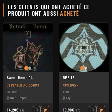
LES CLIENTS QUI ONT ACHETÉ CE
PRODUIT ONT AUSSI
ACHETÉ
Sweet Home 04
RPS 12
LE DIABLE AU CORPS
RPS (FKY)
Hardtek
Tribe
Nout
-
Popof
Fky
14.20€
10.90€
TTC
TTC