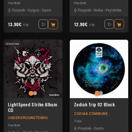
Hardtek
Hardtek
Floxytek
-
Guigoo
-
Sasio
Floxytek
-
Neika
-
Psylotribe
-
Tanu
13.90€
12.90€
TTC
TTC
LightSpeed Strike Album
Zodiak Trip 02 Black
CD
ZODIAK COMMUNE
UNDERGROUNDTEKNO
Tribe
Hardtek
Floxytek
-
Ounts