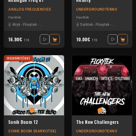
ANALOG FREQUENCIES
UNDERGROUNDTEKNO
Hardtek
Hardtek
Alryk
-
Floxytek
-
Venom Hardtek
Darktek
-
Floxytek
-
Harry potar
16.90€
10.00€
TTC
TTC
EXCLUSIVITÉ UGT
Sonik Boom 12
The New Challengers
SONIK BOOM (NARKOTEK)
UNDERGROUNDTEKNO