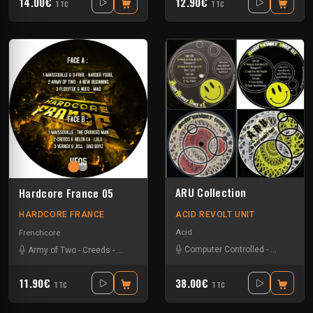
14.00€
12.90€
TTC
TTC
ARU Collection
Hardcore France 05
ACID REVOLT UNIT
HARDCORE FRANCE
Acid
Frenchcore
Computer Controlled
-
Dj cyclone
Army of Two
-
Creeds
-
D-Frek
-
Floxytek
-
Helen Ka
-
JKLL
-
Maissouille
-
Ne
11.90€
38.00€
TTC
TTC