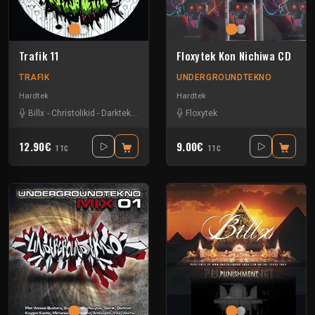
Trafik 11
Floxytek Kon Nichiwa CD
TRAFIK
UNDERGROUNDTEKNO
Hardtek
Hardtek
Billx
-
Christolikid
-
Darktek
-
Floxytek
Floxytek
12.90€
9.00€
TTC
TTC