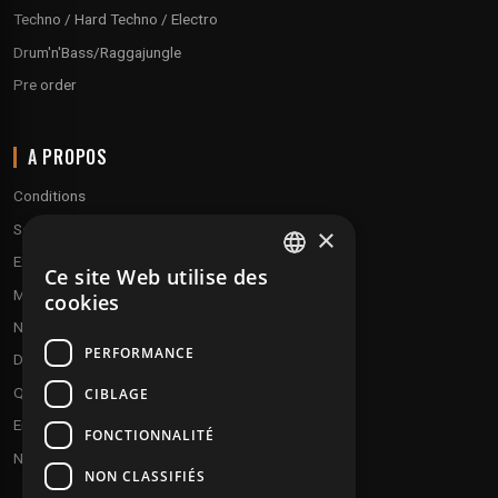
Techno / Hard Techno / Electro
Drum'n'Bass/Raggajungle
Pre order
A PROPOS
Conditions
Service client
×
Expédition & retours
Ce site Web utilise des
FRENCH
Modes de paiement
cookies
ENGLISH
Notre programme de fidélité
PERFORMANCE
Disques cadeaux
Qui sommes-nous ?
CIBLAGE
Envoyez vos démos
FONCTIONNALITÉ
Nous contacter
NON CLASSIFIÉS