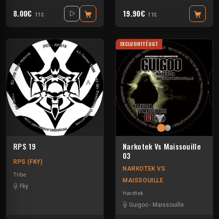
8.00€
19.90€
TTC
TTC
EXCLUSIVITÉ UGT
RPS 19
Narkotek Vs Maissouille
03
RPS (FKY)
NARKOTEK VS
Tribe
MAISSOUILLE
Fky
Hardtek
Guigoo
-
Maissouille