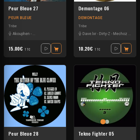
Peur Bleue 27
Demontage 06
PEUR BLEUE
DEMONTAGE
Tribe
Tribe
Akouphen
-
Damage Circuits
-
Les400coups
Dave.lxr
-
Dirty-Z
-
Mechoz
-
Subu
15.00€
10.20€
TTC
TTC
Peur Bleue 28
Tekno Fighter 05