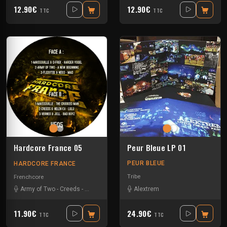
12.90€
12.90€
TTC
TTC
Peur Bleue LP 01
Hardcore France 05
PEUR BLEUE
HARDCORE FRANCE
Tribe
Frenchcore
Alextrem
Army of Two
-
Creeds
-
D-Frek
-
Floxytek
-
Helen Ka
-
JKLL
-
Maissouille
-
Ne
11.90€
24.90€
TTC
TTC