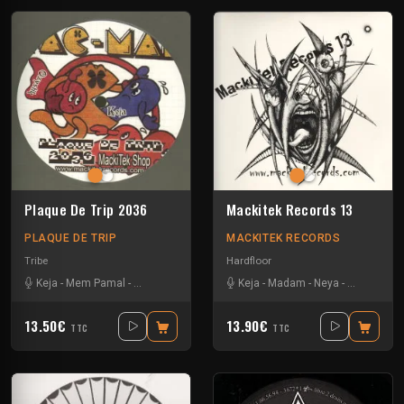
Plaque De Trip 2036
Mackitek Records 13
PLAQUE DE TRIP
MACKITEK RECORDS
Tribe
Hardfloor
Keja
-
Mem Pamal
-
Ozystik
-
Yarkouy
Keja
-
Madam
-
Neya
-
Yarkouy
13.50€
13.90€
TTC
TTC