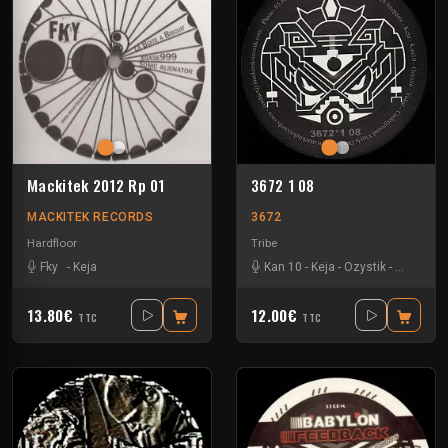
Mackitek 2012 Rp 01
3672 1 08
MACKITEK RECORDS
3672
Hardfloor
Tribe
Fky
-
Keja
Kan 10
-
Keja
-
Ozystik
-
Yukai
13.80€
12.00€
TTC
TTC