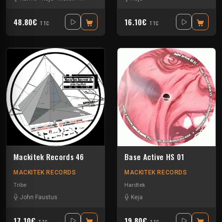
48.80€
16.10€
TTC
TTC
Mackitek Records 46
Base Active HS 01
MACKITEK RECORDS
MACKITEK RECORDS
Tribe
Hardtek
John Faustus
Keja
17.10€
19.80€