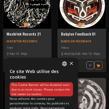
Mackitek Records 21
Babylon Feedback 01
MACKITEK RECORDS
BABYLON FEEDBACK
Tribe
Tekno
Kan 10
-
Keja
Acid Up Dub
-
Kan 10
-
Keja
-
Nox 
×
10.50€
9.90€
TTC
TTC
Ce site Web utilise des
FRENCH
cookies
ENGLISH
This Cookie Banner will be disabled soon
due to account issues. Please contact the
site owner to resolve.
Nous utilisons des cookies pour
personnaliser le contenu, les publicités et
analyser notre trafic. Nous partageons