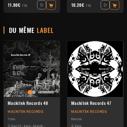
11.90€
10.20€
TTC
TTC
DU MÊME
LABEL
Mackitek Records 48
Mackitek Records 47
MACKITEK RECORDS
MACKITEK RECORDS
Tribe
Mental
Kan10
-
Keja
-
Matek
-
Melly
-
Uzi
Keja