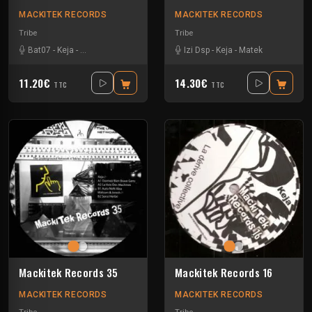
MACKITEK RECORDS
MACKITEK RECORDS
Tribe
Tribe
Bat07
-
Keja
-
Malcom & Jerash
-
Tekno Everyday
Izi Dsp
-
Keja
-
Matek
11.20€
14.30€
TTC
TTC
Mackitek Records 35
Mackitek Records 16
MACKITEK RECORDS
MACKITEK RECORDS