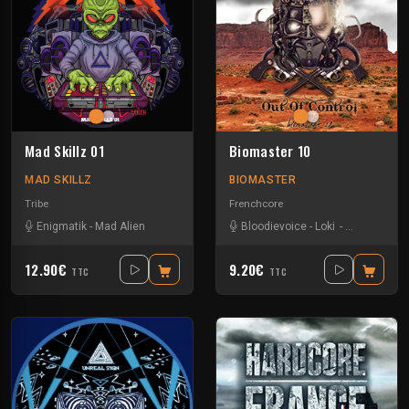
Mad Skillz 01
Biomaster 10
MAD SKILLZ
BIOMASTER
Tribe
Frenchcore
Enigmatik
-
Mad Alien
Bloodievoice
-
Loki
-
Maissouille
12.90€
9.20€
TTC
TTC