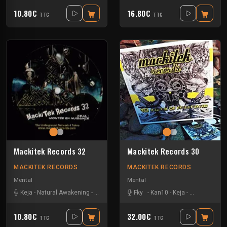
10.80€
16.80€
TTC
TTC
Mackitek Records 32
Mackitek Records 30
MACKITEK RECORDS
MACKITEK RECORDS
Mental
Mental
Keja
-
Natural Awakening
-
Sevenum Six
-
Fky
Skelle
-
Kan10
-
Keja
-
Natural Awak
10.80€
32.00€
TTC
TTC