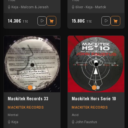
Tribe
Tribe
Keja
-
Malcom & Jerash
6lver
-
Keja
-
Martok
14.30€
15.80€
TTC
TTC
Mackitek Records 33
Mackitek Hors Serie 10
MACKITEK RECORDS
MACKITEK RECORDS
Mental
Acid
Keja
John Faustus