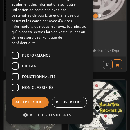
également des informations sur votre
utilisation de notre site avec nos
partenaires de publicité et d'analyse qui
peuvent les combiner avec d'autres
Mackitek Records 23
3672 1 13
informations que vous leur avez fournies ou
qu'ils ont collectées lors de votre utilisation
MACKITEK RECORDS
3672
de leurs services.
Politique de
confidentialité
Tribe
Mental
Ben
-
Keja
Acid Up Dub
-
Kan 10
-
Keja
PERFORMANCE
17.30€
12.00€
TTC
TTC
CIBLAGE
FONCTIONNALITÉ
NON CLASSIFIÉS
ACCEPTER TOUT
REFUSER TOUT
AFFICHER LES DÉTAILS