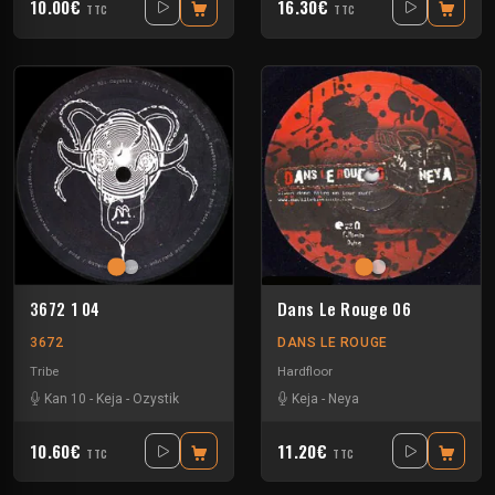
10.00€
16.30€
TTC
TTC
3672 1 04
Dans Le Rouge 06
3672
DANS LE ROUGE
Tribe
Hardfloor
Kan 10
-
Keja
-
Ozystik
Keja
-
Neya
10.60€
11.20€
TTC
TTC