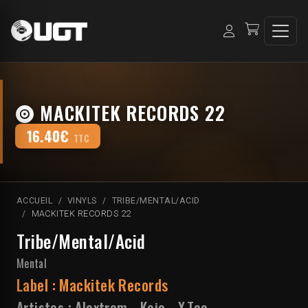
MACKITEK RECORDS 22
16.40€
TTC
ACCUEIL
VINYLS
TRIBE/MENTAL/ACID
MACKITEK RECORDS 22
Tribe/Mental/Acid
Mental
Label :
Mackitek Records
Artistes :
Alextrem
-
Keja
-
X.Tao