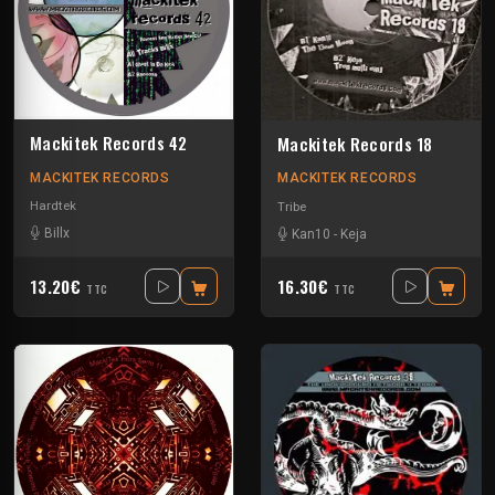
Mackitek Records 42
Mackitek Records 18
MACKITEK RECORDS
MACKITEK RECORDS
Hardtek
Tribe
Billx
Kan10
-
Keja
13.20€
16.30€
TTC
TTC