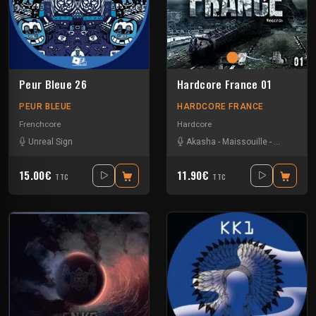
Peur Bleue 26
Hardcore France 01
PEUR BLEUE
HARDCORE FRANCE
Frenchcore
Hardcore
Unreal Sign
Akasha
-
Maissouille
-
The maste
15.00€
11.90€
TTC
TTC