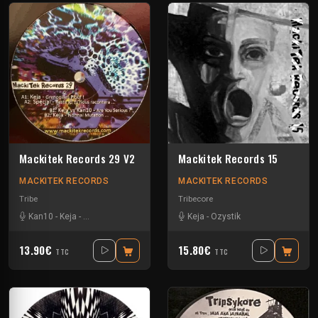
Mackitek Records 29 V2
Mackitek Records 15
MACKITEK RECORDS
MACKITEK RECORDS
Tribe
Tribecore
Kan10
-
Keja
-
Special Request
Keja
-
Ozystik
13.90€
15.80€
TTC
TTC