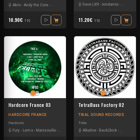
Dave LXR
-
Ixindamix
-
Ling-ling
-
Akriv
-
Andy the Core
-
Maissouille
-
Mr. Bassmeister
-
Rob Gee
-
Tha Watc
10.90€
11.20€
TTC
TTC
Hardcore France 03
TetraBass Factory 02
HARDCORE FRANCE
TIKAL SOUND RECORDS
Hardcore
Tribe
Fury
-
Lem-x
-
Maissouille
-
Mr. Bassmeister
Alkaline
-
Neko
-
Back2kick
-
Gui-two
-
Le