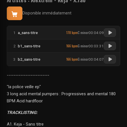
Disponible immédiatement
178 bpm
C minor
1
a_sans-titre
00:04:09
166 bpm
G minor
2
b1_sans-titre
00:03:31
166 bpm
G minor
3
b2_sans-titre
00:04:07
-------------------------
"la police veille ep"
3 long acid mental pumpers : Progressives and mental 180
BPM Acid hardfloor
TRACKLISTING:
A1. Keja - Sans titre