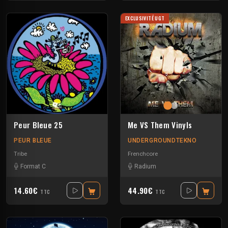
EXCLUSIVITÉ UGT
Peur Bleue 25
Me VS Them Vinyls
PEUR BLEUE
UNDERGROUNDTEKNO
Tribe
Frenchcore
Format C
Radium
14.60€
44.90€
TTC
TTC