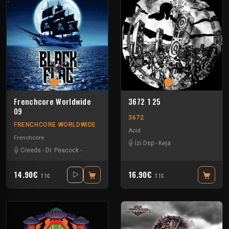
Frenchcore Worldwide
3672 1 25
09
3672
FRENCHCORE WORLDWIDE
Acid
Frenchcore
Izi Dsp
-
Keja
Creeds
-
Dr. Peacock
-
JKLL
-
Vernex
14.90€
16.90€
TTC
TTC