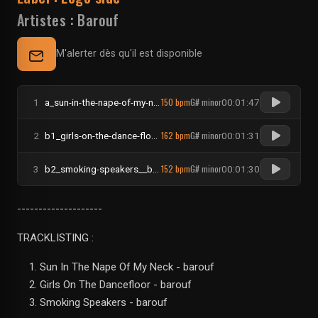
Artistes :
Barouf
M'alerter dès qu'il est disponible
150 bpm
G# minor
1
a_sun-in-the-nape-of-my-neck__barouf
00:01:47
162 bpm
G# minor
2
b1_girls-on-the-dance-floor__barouf
00:01:31
152 bpm
G# minor
3
b2_smoking-speakers__barouf
00:01:30
--------------------
TRACKLISTING :
Sun In The Nape Of My Neck - barouf
Girls On The Dancefloor - barouf
Smoking Speakers - barouf