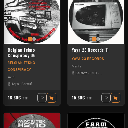
Belgian Tekno
Yaya 23 Records 11
Conspiracy 06
YAYA 23 RECORDS
BELGIAN TEKNO
Mental
CONSPIRACY
BaRtoz
-
I.N.D
-
Time Scale Delati
Acid
Aqta
-
Barouf
16.30€
15.30€
TTC
TTC