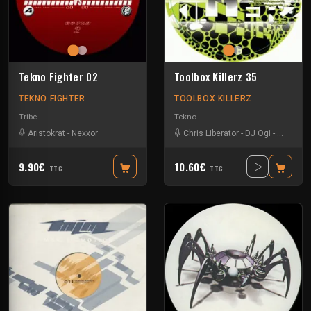
Tekno Fighter 02
Toolbox Killerz 35
TEKNO FIGHTER
TOOLBOX KILLERZ
Tribe
Tekno
Aristokrat
-
Nexxor
Chris Liberator
-
DJ Ogi
-
Jeff Am
9.90€
10.60€
TTC
TTC