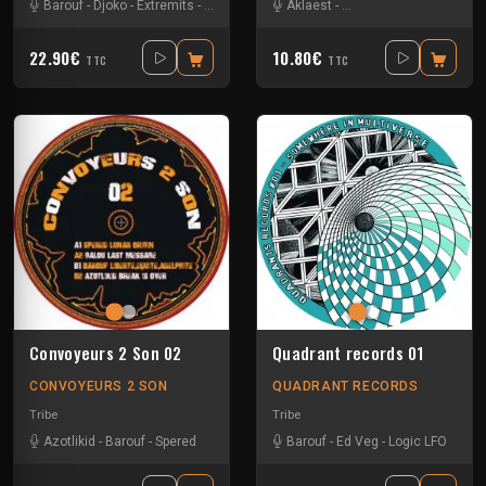
Barouf
-
Djoko
-
Extremits
-
Okult'
-
Ounts
-
Aklaest
Sekt'
-
-
Sroot
Androgyn network
-
Themis
-
Bar
22.90€
10.80€
TTC
TTC
Convoyeurs 2 Son 02
Quadrant records 01
CONVOYEURS 2 SON
QUADRANT RECORDS
Tribe
Tribe
Azotlikid
-
Barouf
-
Spered
Barouf
-
Ed Veg
-
Logic LFO