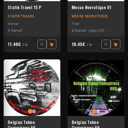
Statik Travel 15 P
Messe Nevrotique 01
STATIK TRAVEL
MESSE NEVROTIQUE
Mental
Tribe
Barouf
Barouf
-
Logic LFO
-
Scandal Orch
11.40€
10.45€
TTC
TTC
Belgian Tekno
Belgian Tekno
Conspiracy 06
Conspiracy 09