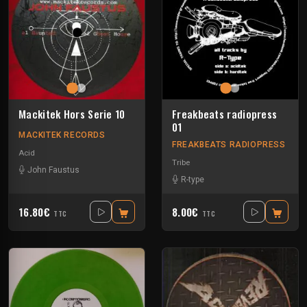
Mackitek Hors Serie 10
Freakbeats radiopress
01
MACKITEK RECORDS
FREAKBEATS RADIOPRESS
Acid
Tribe
John Faustus
R-type
16.80€
8.00€
TTC
TTC