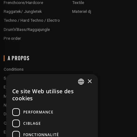
Frenchcore/Hardcore
Textile
Raggatek/ Jungletek
Materiel dj
Techno / Hard Techno / Electro
Drum'n'Bass/Raggajungle
Pre order
A PROPOS
Conditions
Service client
×
Expédition & retours
Ce site Web utilise des
FRENCH
Modes de paiement
cookies
ENGLISH
Notre programme de fidélité
PERFORMANCE
Disques cadeaux
Qui sommes-nous ?
CIBLAGE
Envoyez vos démos
FONCTIONNALITÉ