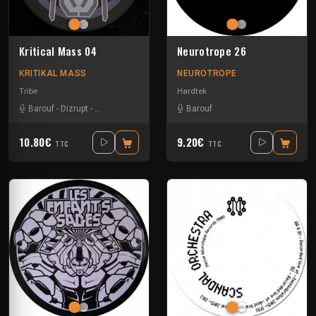
Kritical Mass 04
Neurotrope 26
KRITIKAL MASS
NEUROTROPE
Tribe
Hardtek
Barouf
-
Dizrupt
-
Machine et Machin
-
Moise
Barouf
10.80€
9.20€
TTC
TTC