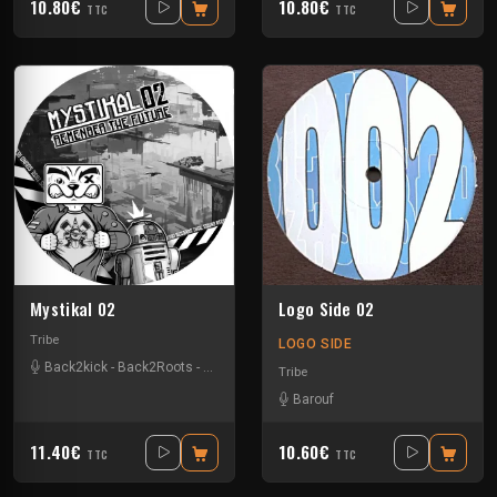
10.80€
10.80€
TTC
TTC
Mystikal 02
Logo Side 02
Tribe
LOGO SIDE
Back2kick
-
Back2Roots
-
Barouf
-
Neurolitik
-
Zouzou
Tribe
Barouf
11.40€
10.60€
TTC
TTC