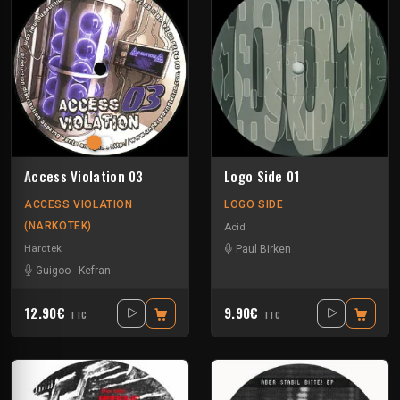
Access Violation 03
Logo Side 01
ACCESS VIOLATION
LOGO SIDE
(NARKOTEK)
Acid
Hardtek
Paul Birken
Guigoo
-
Kefran
12.90€
9.90€
TTC
TTC