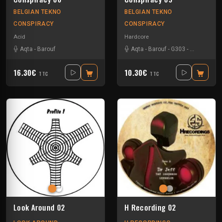
BELGIAN TEKNO
BELGIAN TEKNO
CONSPIRACY
CONSPIRACY
Acid
Hardcore
Aqta
-
Barouf
Aqta
-
Barouf
-
G303
-
Les enfant
16.30€
10.30€
TTC
TTC
Look Around 02
H Recording 02