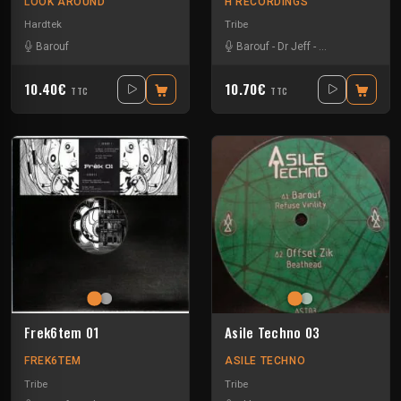
LOOK AROUND
H RECORDINGS
Hardtek
Tribe
Barouf
Barouf
-
Dr Jeff
-
Les enfants sag
10.40€
10.70€
TTC
TTC
Frek6tem 01
Asile Techno 03
FREK6TEM
ASILE TECHNO
Tribe
Tribe