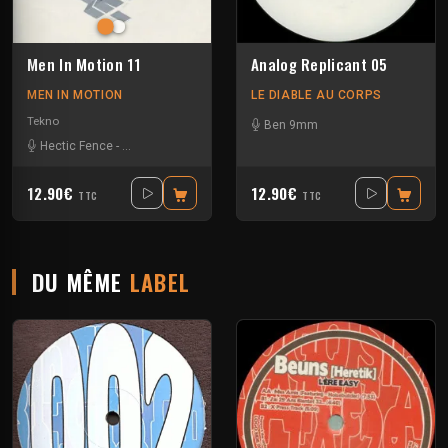
Men In Motion 11
Analog Replicant 05
MEN IN MOTION
LE DIABLE AU CORPS
Tekno
Ben 9mm
Hectic Fence
-
Jeff Amadeus
-
Kimvo
-
Sandy Warez
12.90€
12.90€
TTC
TTC
DU MÊME
LABEL