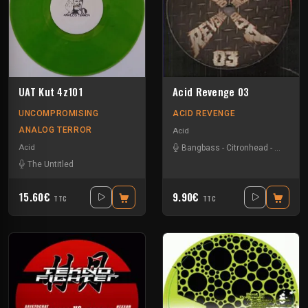
UAT Kut 4z101
Acid Revenge 03
UNCOMPROMISING
ACID REVENGE
ANALOG TERROR
Acid
Acid
Bangbass
-
Citronhead
-
Doodax
The Untitled
15.60€
9.90€
TTC
TTC