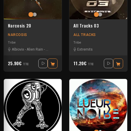
Narcosis 20
All Tracks 03
NARCOSIS
ALL TRACKS
Tribe
Tribe
Albiovix
-
Alien Rain
-
Anticore
-
C.ysme
-
Citron Head
Extremits
-
Extremits
-
Monoch
25.90€
11.20€
TTC
TTC