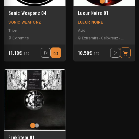
Sonic Weaponz 04
Lueur Noire 01
SONIC WEAPONZ
LUEUR NOIRE
Tribe
Acid
Extremits
Extremits
-
Gelbkreuz
-
La Medus
11.10€
10.50€
TTC
TTC
Frek6tem 01