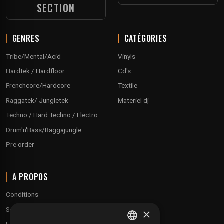
SECTION
GENRES
CATÉGORIES
Tribe/Mental/Acid
Vinyls
Hardtek / Hardfloor
Cd's
Frenchcore/Hardcore
Textile
Raggatek/ Jungletek
Materiel dj
Techno / Hard Techno / Electro
Drum'n'Bass/Raggajungle
Pre order
A PROPOS
Conditions
Service client
×