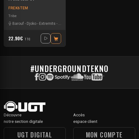
FREK6TEM
Tribe
Barouf
-
Djoko
-
Extremits
-
Okult'
-
Ounts
-
Sekt'
-
Sroot
-
Themis
22.90€
TTC
#UNDERGROUNDTEKNO
Découvre
Accès
notre section digitale
espace client
UGT DIGITAL
MON COMPTE