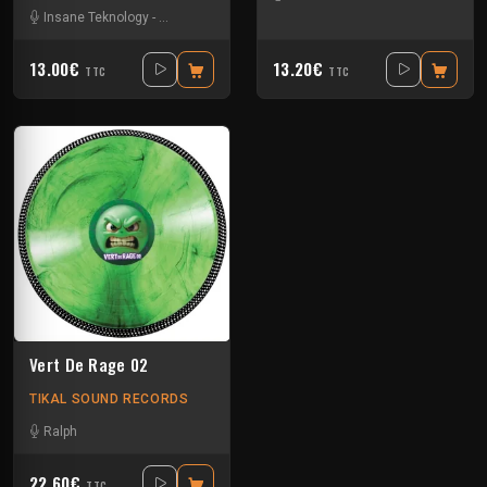
Insane Teknology
-
Le Troll à Roulettes
-
Little Guy
-
Mr Runlevel
-
Ralph
-
S
13.00€
13.20€
TTC
TTC
Vert De Rage 02
TIKAL SOUND RECORDS
Ralph
22.60€
TTC