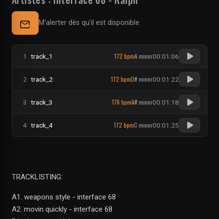
M'alerter dès qu'il est disponible
172 bpm
A minor
1
track_1
00:01:06
172 bpm
D# minor
2
track_2
00:01:22
176 bpm
A# minor
3
track_3
00:01:18
172 bpm
C minor
4
track_4
00:01:25
TRACKLISTING:
A1. weapons style - interface 68
A2. movin quickly - interface 68