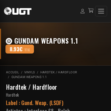
GUNDAM WEAPONS 1.1
8.93€
TTC
ACCUEIL
VINYLS
HARDTEK / HARDFLOOR
GUNDAM WEAPONS 1.1
Hardtek / Hardfloor
Hardtek
Label :
Gund. Weap. (LSDF)
Artistes :
Interface 68
-
Ralph