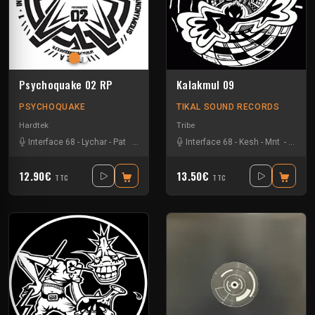
Psychoquake 02 RP
Kalakmul 09
PSYCHOQUAKE
TIKAL SOUND RECORDS
Hardtek
Tribe
Interface 68
-
Lychar
-
Pat
-
Ranxerox
Interface 68
-
Kesh
-
Mnt
-
Tklm
-
12.90€
13.50€
TTC
TTC