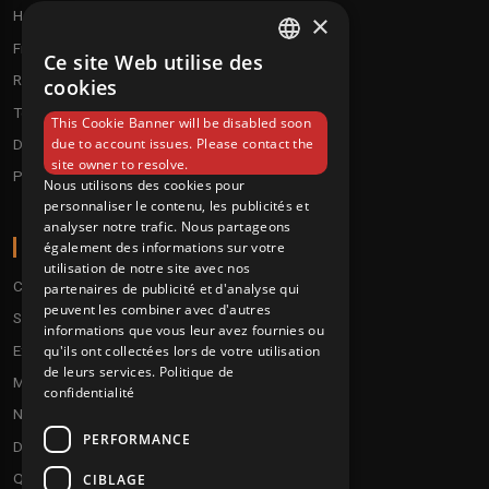
Hardtek / Hardfloor
Cd's
×
Frenchcore/Hardcore
Textile
Ce site Web utilise des
FRENCH
Raggatek/ Jungletek
Materiel dj
cookies
ENGLISH
Techno / Hard Techno / Electro
This Cookie Banner will be disabled soon
due to account issues. Please contact the
Drum'n'Bass/Raggajungle
site owner to resolve.
Pre order
Nous utilisons des cookies pour
personnaliser le contenu, les publicités et
analyser notre trafic. Nous partageons
A PROPOS
également des informations sur votre
utilisation de notre site avec nos
Conditions
partenaires de publicité et d'analyse qui
peuvent les combiner avec d'autres
Service client
informations que vous leur avez fournies ou
Expédition & retours
qu'ils ont collectées lors de votre utilisation
de leurs services.
Politique de
Modes de paiement
confidentialité
Notre programme de fidélité
PERFORMANCE
Disques cadeaux
Qui sommes-nous ?
CIBLAGE