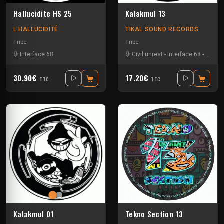
Hallucidite HS 25
Kalakmul 13
L HALLUCIDITÉ
TIKAL SOUND RECORDS
Tribe
Tribe
Interface 68
Civil unrest
-
Interface 68
-
Nokx
-
30.90€
17.20€
TTC
TTC
Kalakmul 01
Tekno Section 13