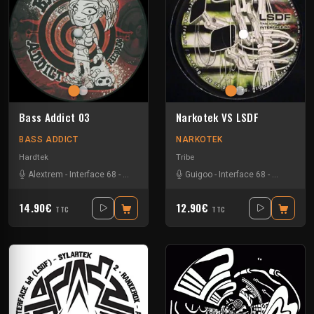
Bass Addict 03
Narkotek VS LSDF
BASS ADDICT
NARKOTEK
Hardtek
Tribe
Alextrem
-
Interface 68
-
Matek
Guigoo
-
Interface 68
-
Kefran
14.90€
12.90€
TTC
TTC