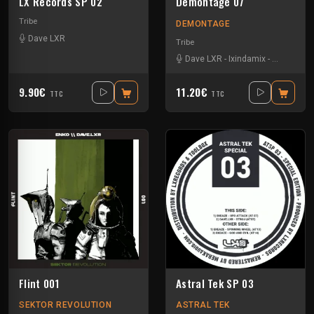
LX Records SP 02
Demontage 07
Tribe
DEMONTAGE
Dave LXR
Tribe
Dave LXR
-
Ixindamix
-
Ling-ling
-
9.90€
11.20€
TTC
TTC
Flint 001
Astral Tek SP 03
SEKTOR REVOLUTION
ASTRAL TEK