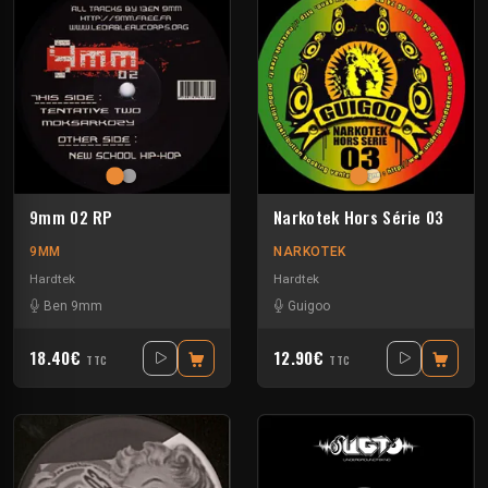
9mm 02 RP
Narkotek Hors Série 03
9MM
NARKOTEK
Hardtek
Hardtek
Ben 9mm
Guigoo
18.40€
12.90€
TTC
TTC