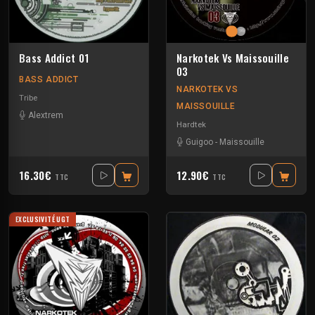
Bass Addict 01
Narkotek Vs Maissouille
03
BASS ADDICT
NARKOTEK VS
Tribe
MAISSOUILLE
Alextrem
Hardtek
Guigoo
-
Maissouille
16.30€
12.90€
TTC
TTC
EXCLUSIVITÉ UGT