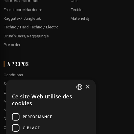
Hardtek / Hardfloor
Cd's
Frenchcore/Hardcore
Textile
Raggatek/ Jungletek
Materiel dj
Techno / Hard Techno / Electro
Drum'n'Bass/Raggajungle
Pre order
A PROPOS
Conditions
Service client
×
Expédition & retours
Ce site Web utilise des
FRENCH
Modes de paiement
cookies
ENGLISH
Notre programme de fidélité
PERFORMANCE
Disques cadeaux
Qui sommes-nous ?
CIBLAGE