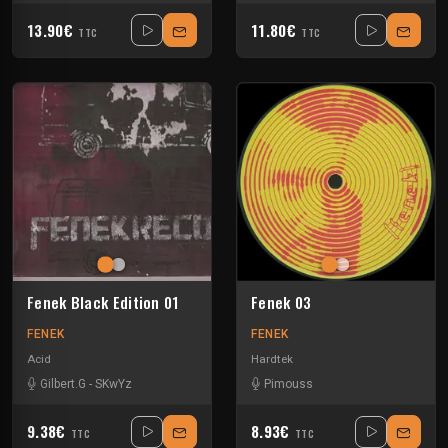
13.90€
11.80€
TTC
TTC
Fenek Black Edition 01
Fenek 03
FENEK
FENEK
Acid
Hardtek
Gilbert.G
-
SKwYz
Pimouss
9.38€
8.93€
TTC
TTC