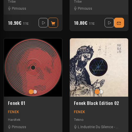
Tribe
Tribe
Pimouss
Pimouss
10.90€
10.80€
TTC
TTC
Fenek 01
Fenek Black Edition 02
FENEK
FENEK
Hardtek
Tekno
Pimouss
L Industrie Du Silence
-
Matt Frakt