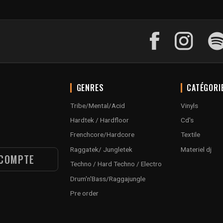
GENRES
CATÉGORI
Tribe/Mental/Acid
Vinyls
Hardtek / Hardfloor
Cd's
Frenchcore/Hardcore
Textile
Raggatek/ Jungletek
Materiel dj
COMPTE
Techno / Hard Techno / Electro
Drum'n'Bass/Raggajungle
Pre order