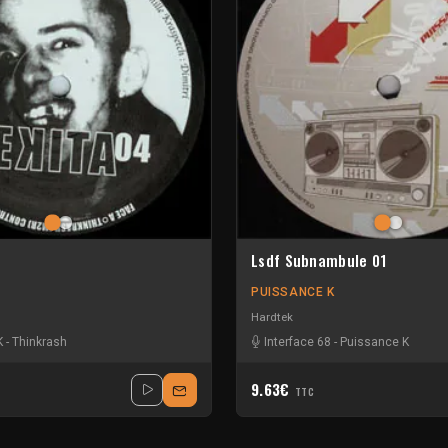
Lsdf Subnambule 01
PUISSANCE K
Hardtek
K
-
Thinkrash
Interface 68
-
Puissance K
9.63€
TTC