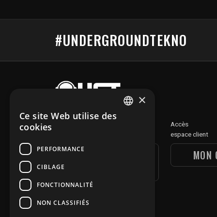
#UNDERGROUNDTEKNO
×
Ce site Web utilise des
FRENCH
Découvre
Accès
cookies
notre section digitale
espace client
ENGLISH
PERFORMANCE
UGT DIGITAL
MON 
SECTION
CIBLAGE
FONCTIONNALITÉ
NON CLASSIFIÉS