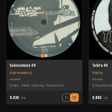
Subnambule 09
Tekita 04
SUB-NAMBULE
TEKITA
Hardtek
Hardtek
Aya
-
Gotek
-
Little Guy
-
Puissance K
Puissance 
9.63€
9.85€
TTC
TTC