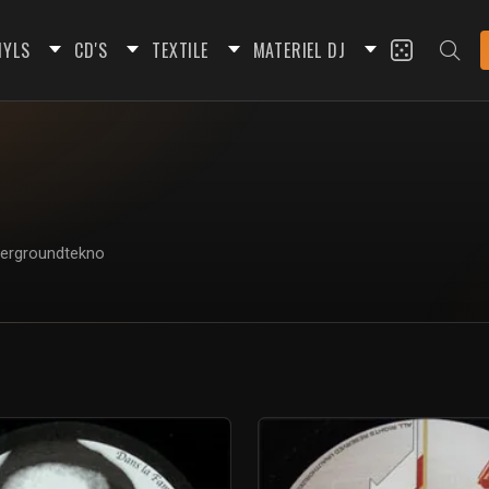
NYLS
CD'S
TEXTILE
MATERIEL DJ
ndergroundtekno