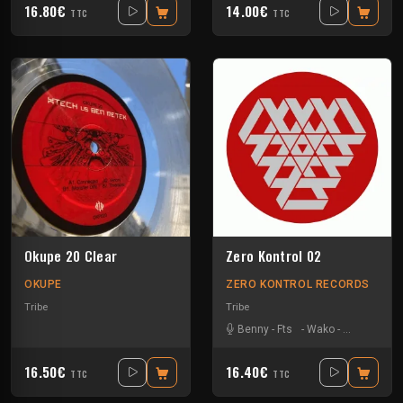
16.80€
14.00€
TTC
TTC
Okupe 20 Clear
Zero Kontrol 02
OKUPE
ZERO KONTROL RECORDS
Tribe
Tribe
Benny
-
Fts
-
Wako
-
Xtech
-
Zay
16.50€
16.40€
TTC
TTC