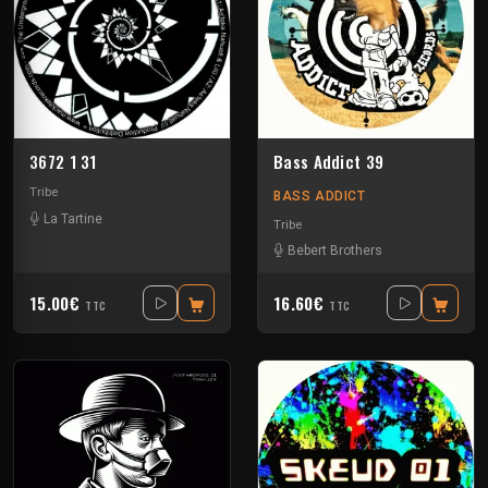
3672 1 31
Bass Addict 39
Tribe
BASS ADDICT
La Tartine
Tribe
Bebert Brothers
15.00€
16.60€
TTC
TTC