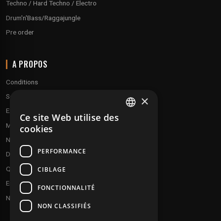
Techno / Hard Techno / Electro
Drum'n'Bass/Raggajungle
Pre order
A PROPOS
Conditions
Service client
×
Expédition & retours
Ce site Web utilise des
FRENCH
Modes de paiement
cookies
ENGLISH
Notre programme de fidélité
PERFORMANCE
Disques cadeaux
Qui sommes-nous ?
CIBLAGE
Envoyez vos démos
FONCTIONNALITÉ
Nous contacter
NON CLASSIFIÉS