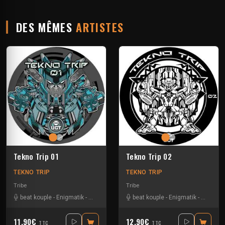
DES MÊMES
ARTISTES
Tekno Trip 01
Tekno Trip 02
TEKNO TRIP
TEKNO TRIP
Tribe
Tribe
beat kouple
-
Enigmatik
-
Guigoo
-
Teksa
beat kouple
-
Enigmatik
-
Gamm
11.90€
12.90€
TTC
TTC