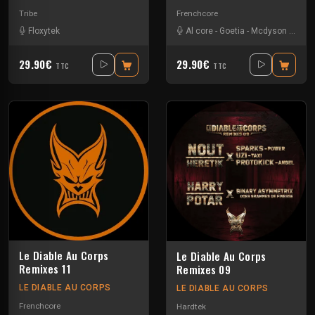
Tribe
Frenchcore
Floxytek
Al core
-
Goetia
-
Mcdyson
-
Radi
29.90€
29.90€
TTC
TTC
Le Diable Au Corps
Le Diable Au Corps
Remixes 11
Remixes 09
LE DIABLE AU CORPS
LE DIABLE AU CORPS
Frenchcore
Hardtek