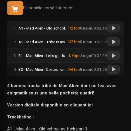
Disponible immédiatement
172 bpm
C major
1
A1 - Mad Alien - Old school as fuck part 1
00:02:16
162 bpm
G minor
2
A2 - Mad Alien - Tribe is my Life
00:02:02
178 bpm
A major
3
B1 - Mad Alien - Let's get fucked
00:02:09
164 bpm
G major
4
B2 - Mad Alien - Cortex removal (feat Enigmatik)
00:01:56
4 bonnes tracks tribe de Mad Alien dont un feat avec
enigmatik sous une belle pochette quadri!
Version digitale disponible en cliquant ici
Tracklisting :
A1 - Mad Alien - Old school as fuck part 1