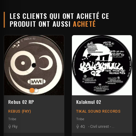
LES CLIENTS QUI ONT ACHETÉ CE
PRODUIT ONT AUSSI
ACHETÉ
Rebus 02 RP
Kalakmul 02
REBUS (FKY)
TIKAL SOUND RECORDS
Tribe
Tribe
Fky
4Q
-
Civil unrest
-
Matte Olstad