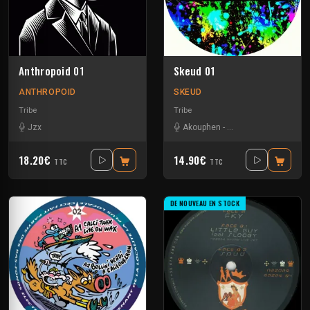
Anthropoid 01
Skeud 01
ANTHROPOID
SKEUD
Tribe
Tribe
Jzx
Akouphen
-
Bebert Brothers
-
Ber
18.20€
14.90€
TTC
TTC
DE NOUVEAU EN STOCK