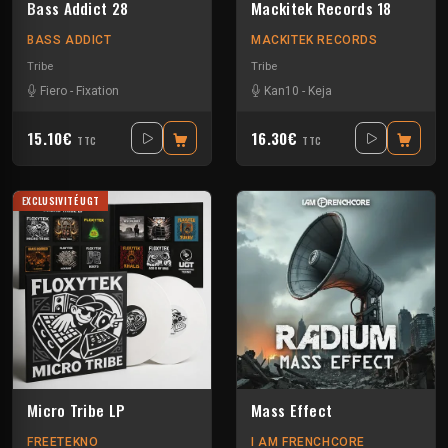
Bass Addict 28
Mackitek Records 18
BASS ADDICT
MACKITEK RECORDS
Tribe
Tribe
Fiero
-
Fixation
Kan10
-
Keja
15.10€
16.30€
TTC
TTC
EXCLUSIVITÉ UGT
Micro Tribe LP
Mass Effect
FREETEKNO
I AM FRENCHCORE