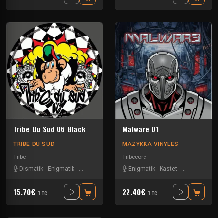
Tribe Du Sud 06 Black
Malware 01
TRIBE DU SUD
MAZYKKA VINYLES
Tribe
Tribecore
Dismatik
-
Enigmatik
-
Tournevis
-
Uzi
Enigmatik
-
Kastet
-
The Guard
15.70€
22.40€
TTC
TTC