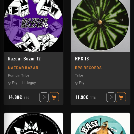
Nazdar Bazar 12
RPS 18
NAZDAR BAZAR
RPS RECORDS
Pumpin Tribe
Tribe
Fky
-
Littleguy
Fky
14.90€
11.90€
TTC
TTC