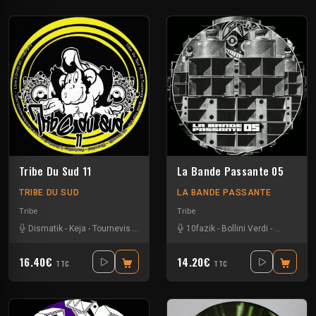
Tribe Du Sud 11
La Bande Passante 05
TRIBE DU SUD
LA BANDE PASSANTE
Tribe
Tribe
Dismatik
-
Keja
-
Tournevis
-
Uzi
10fazik
-
Bollini Verdi
-
Gui-two
-
J
16.40€
14.20€
TTC
TTC