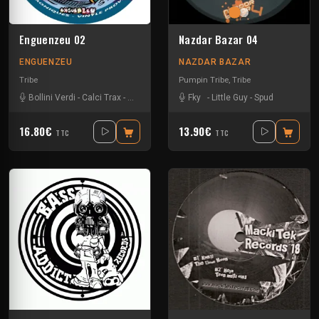
Enguenzeu 02
Nazdar Bazar 04
ENGUENZEU
NAZDAR BAZAR
Tribe
Pumpin Tribe
,
Tribe
Bollini Verdi
-
Calci Trax
-
Rave-ol
-
Vico
Fky
-
Little Guy
-
Spud
16.80€
13.90€
TTC
TTC