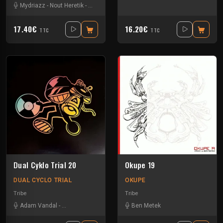
Mydriazz
-
Nout Heretik
-
Radium
-
The Braindrillerz
-
The Sickest Squad
17.40€
16.20€
TTC
TTC
Dual Cyklo Trial 20
Okupe 19
DUAL CYCLO TRIAL
OKUPE
Tribe
Tribe
Adam Vandal
-
M4rty Epitom
-
Tmh
-
Uzi
Ben Metek