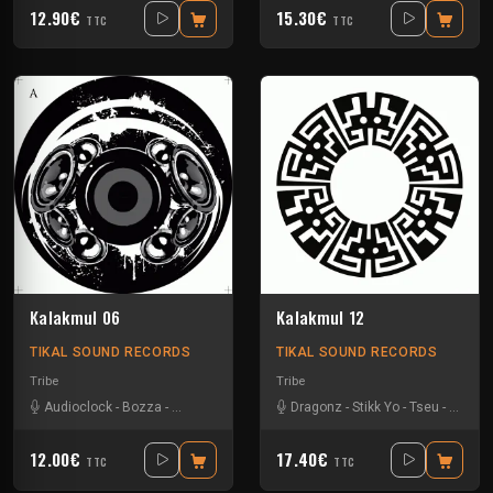
12.90€
15.30€
TTC
TTC
Kalakmul 06
Kalakmul 12
TIKAL SOUND RECORDS
TIKAL SOUND RECORDS
Tribe
Tribe
Audioclock
-
Bozza
-
Damage Circuits
-
Disakortex
Dragonz
-
-
Stikk Yo
Kesh
-
Kindaaz
-
Tseu
-
-
Zetarl
R4lph
12.00€
17.40€
TTC
TTC