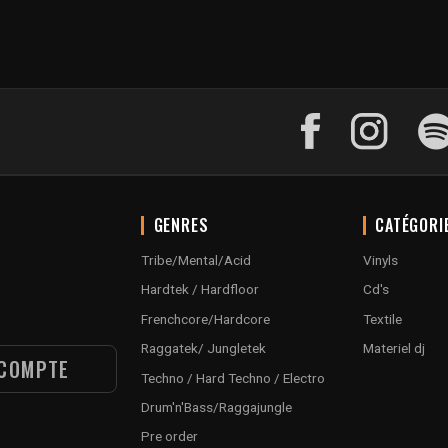
GENRES
CATÉGORI
Tribe/Mental/Acid
Vinyls
Hardtek / Hardfloor
Cd's
Frenchcore/Hardcore
Textile
Raggatek/ Jungletek
Materiel dj
COMPTE
Techno / Hard Techno / Electro
Drum'n'Bass/Raggajungle
Pre order