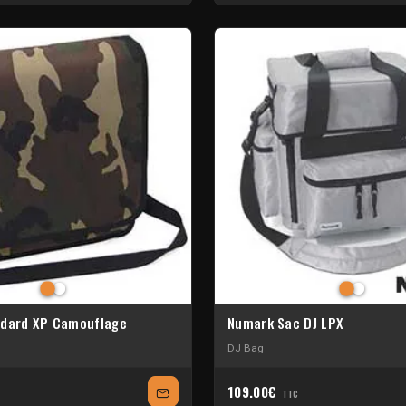
ndard XP Camouflage
Numark Sac DJ LPX
DJ Bag
109.00€
TTC