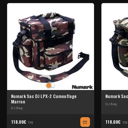
Numark Sac DJ LPX-2 Camouflage
Numark Sac
Marron
DJ Bag
DJ Bag
118.00€
118.00€
TTC
TTC