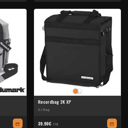
Recordbag 2K XP
DJ Bag
39.90€
TTC