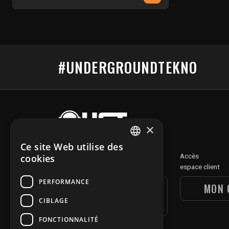
#UNDERGROUNDTEKNO
×
Ce site Web utilise des
FRENCH
Découvre
Accès
cookies
notre section digitale
espace client
ENGLISH
PERFORMANCE
UGT DIGITAL
MON 
CIBLAGE
SECTION
FONCTIONNALITÉ