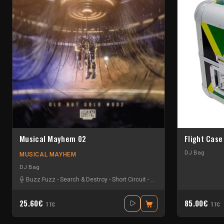
Musical Mayhem 02
Flight Cas
DJ Bag
MUSICAL MAYHEM
DJ Bag
Buzz Fuzz
-
Search & Destroy
-
Short Circuit
-
The speed freak
25.60€
85.00€
TTC
TTC