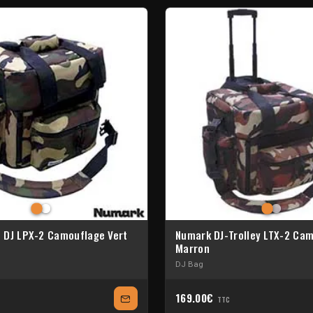
 DJ LPX-2 Camouflage Vert
Numark DJ-Trolley LTX-2 Ca
Marron
DJ Bag
169.00€
TTC