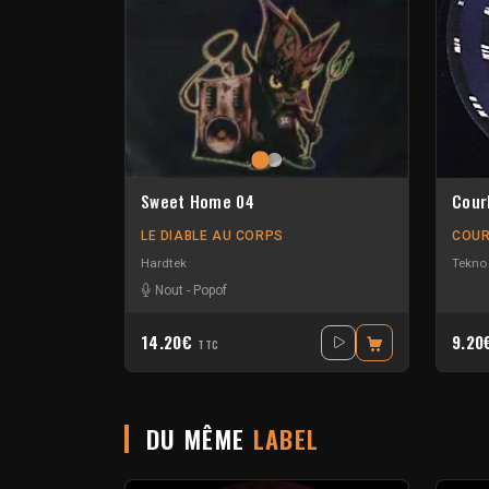
Sweet Home 04
Cour
LE DIABLE AU CORPS
COUR
Hardtek
Tekno
Nout
-
Popof
14.20€
9.2
TTC
DU MÊME
LABEL