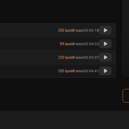
200 bpm
A# major
00:05:18
199 bpm
A# minor
00:04:55
220 bpm
A# minor
00:05:07
200 bpm
A# minor
00:04:41