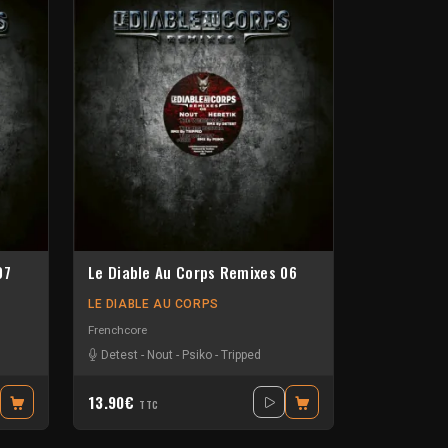
07
Le Diable Au Corps Remixes 06
LE DIABLE AU CORPS
Frenchcore
land K
-
Roms
Detest
-
Nout
-
Psiko
-
Tripped
13.90€
TTC