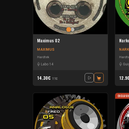
Maximus 02
Nark
MAXIMUS
NARK
Hardtek
Hardt
Labo 14
Gui
14.30€
12.9
TTC
EXCLUSI