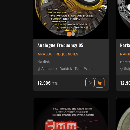
Analogue Frequency 05
Nark
ANALOG FREQUENCIES
NARK
Hardtek
Hardt
Anticeptik
-
Darktek
-
Tura
-
Wems
Gui
12.90€
12.9
TTC