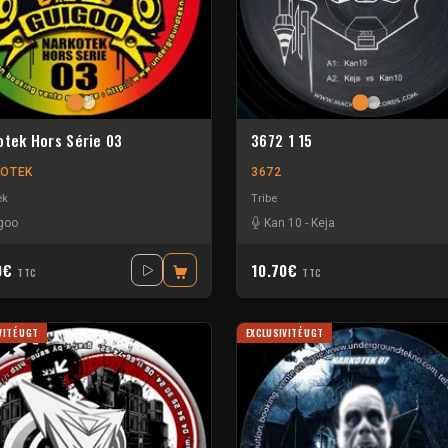
otek Hors Série 03
3672 1 15
OTEK
3672
ek
Tribe
goo
Kan 10
-
Keja
0€
10.70€
TTC
TTC
VITÉ UGT
EXCLUSIVITÉ UGT