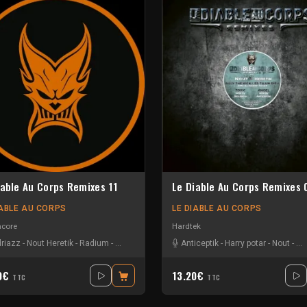
iable Au Corps Remixes 11
Le Diable Au Corps Remixes 
IABLE AU CORPS
LE DIABLE AU CORPS
hcore
Hardtek
riazz
-
Nout Heretik
-
Radium
-
The Braindrillerz
-
Anticeptik
The Sickest Squad
-
Harry potar
-
Nout
-
Ro
40€
13.20€
TTC
TTC