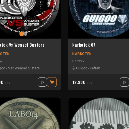
Narkotek 07
otek Vs Weasel Busters
NARKOTEK
OTEK
Hardtek
ek
Guigoo
-
Kefran
goo
-
Mat Weasel busters
0€
12.90€
TTC
TTC