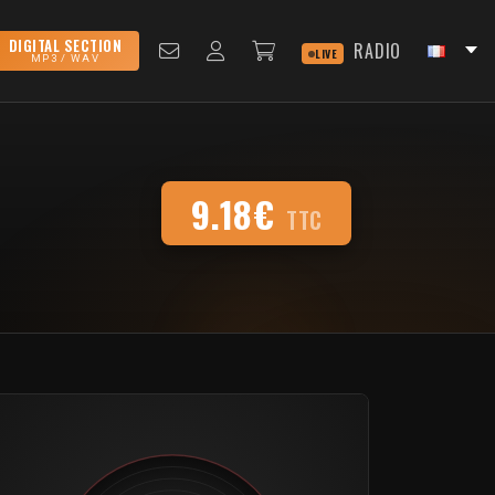
DIGITAL SECTION
RADIO
LIVE
MP3 / WAV
9.18€
TTC