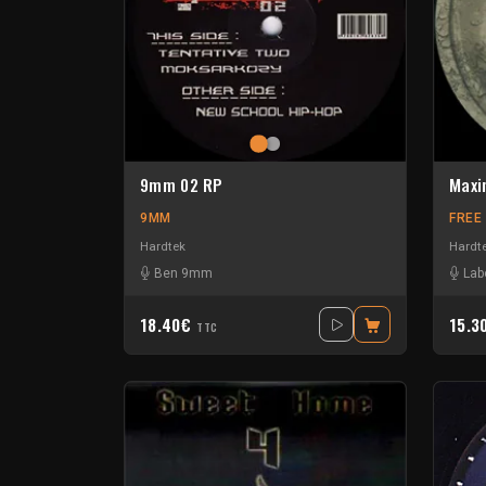
9mm 02 RP
Maxi
9MM
FREE
Hardtek
Hardt
Ben 9mm
Lab
18.40€
15.3
TTC