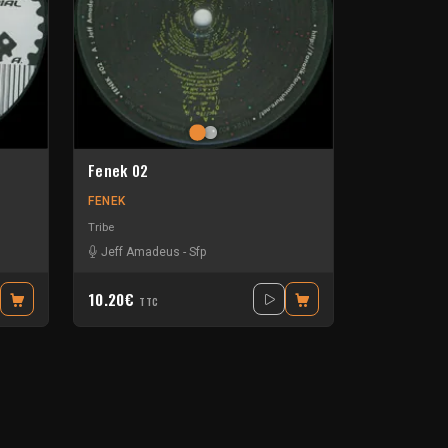
Fenek 02
FENEK
Tribe
nfants sages
Jeff Amadeus
-
Sfp
10.20€
TTC