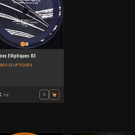
bes Elliptiques 03
BES ELLIPTIQUES
0€
TTC