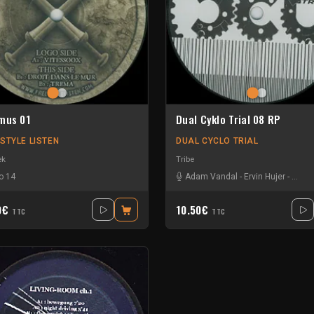
mus 01
Dual Cyklo Trial 08 RP
 STYLE LISTEN
DUAL CYCLO TRIAL
ek
Tribe
o 14
Adam Vandal
-
Ervin Hujer
-
Les e
0€
10.50€
TTC
TTC