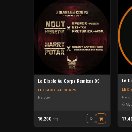
Le D
Le Diable Au Corps Remixes 09
LE D
LE DIABLE AU CORPS
Frenc
Hardtek
Myd
16.20€
17.
TTC