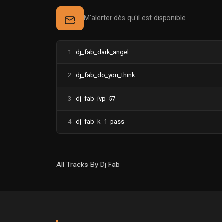
M'alerter dès qu'il est disponible
1
dj_fab_dark_angel
2
dj_fab_do_you_think
3
dj_fab_ivp_57
4
dj_fab_k_1_pass
All Tracks By Dj Fab