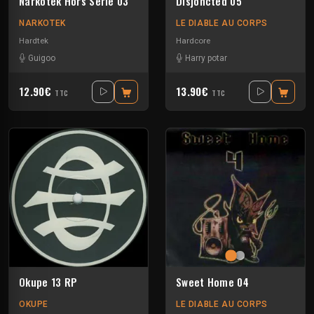
Narkotek Hors Série 03
Disjoncted 05
NARKOTEK
LE DIABLE AU CORPS
Hardtek
Hardcore
Guigoo
Harry potar
12.90€
13.90€
TTC
TTC
Okupe 13 RP
Sweet Home 04
OKUPE
LE DIABLE AU CORPS