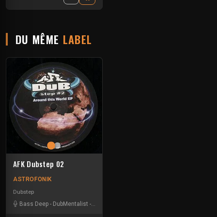
DU MÊME
LABEL
AFK Dubstep 02
ASTROFONIK
Dubstep
Bass Deep
-
DubMentalist
-
Misshin
-
Silent Frequencies