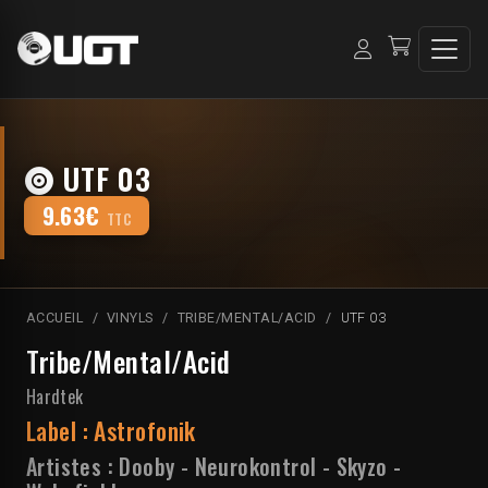
UTF 03
9.63€
TTC
ACCUEIL
VINYLS
TRIBE/MENTAL/ACID
UTF 03
Tribe/Mental/Acid
Hardtek
Label :
Astrofonik
Artistes :
Dooby
-
Neurokontrol
-
Skyzo
-