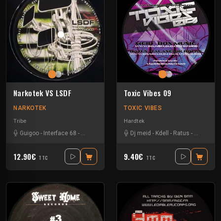
Narkotek VS LSDF
Toxic Vibes 09
NARKOTEK
TOXIC VIBES
Tribe
Hardtek
Guigoo
-
Interface 68
-
Kefran
Dj meid
-
Kdell
-
Ratus
-
Wems
12.90€
9.40€
TTC
TTC