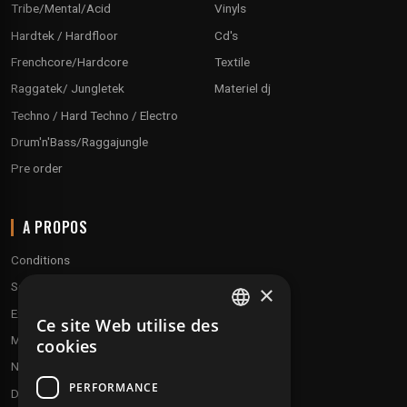
Tribe/Mental/Acid
Vinyls
Hardtek / Hardfloor
Cd's
Frenchcore/Hardcore
Textile
Raggatek/ Jungletek
Materiel dj
Techno / Hard Techno / Electro
Drum'n'Bass/Raggajungle
Pre order
A PROPOS
Conditions
Service client
×
Expédition & retours
Ce site Web utilise des
FRENCH
Modes de paiement
cookies
ENGLISH
Notre programme de fidélité
PERFORMANCE
Disques cadeaux