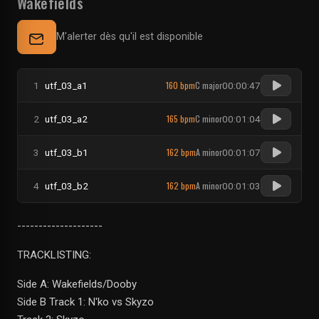
Wakefields
M'alerter dès qu'il est disponible
160 bpm
C major
1
utf_03_a1
00:00:47
165 bpm
C minor
2
utf_03_a2
00:01:04
162 bpm
A minor
3
utf_03_b1
00:01:07
162 bpm
A minor
4
utf_03_b2
00:01:03
--------------------
TRACKLISTING:
Side A: Wakefields/Dooby
Side B Track 1: N'ko vs Skyzo