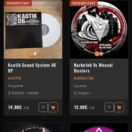
EXCLUSIVITÉ UGT
EXCLUSIVITÉ UGT
Kaotik Sound System 06
Narkotek Vs Weasel
RP
Busters
KAOTIK
NARKOTEK
Raggatek
Hardtek
Radium
-
Vandal
Guigoo
-
Mat Weasel busters
14.90€
12.90€
TTC
TTC