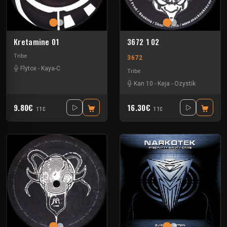
Kretamine 01
3672 1 02
Tribe
3672
Flytox
-
Kaya-C
Tribe
Kan 10
-
Keja
-
Ozystik
9.80€
16.30€
TTC
TTC