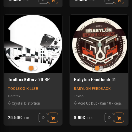
Toolbox Killerz 20 RP
Babylon Feedback 01
TOOLBOX KILLER
BABYLON FEEDBACK
Hardtek
Tekno
Crystal Distortion
Acid Up Dub
-
Kan 10
-
Keja
-
Nox 
20.50€
9.90€
TTC
TTC