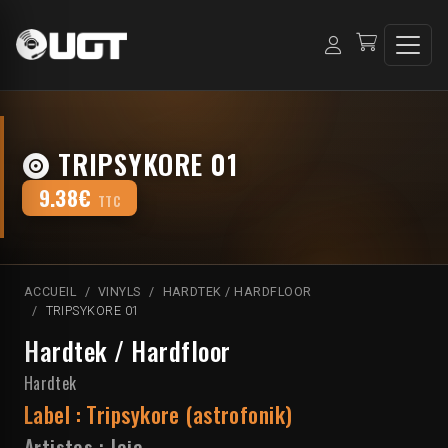
TRIPSYKORE 01
9.38€
TTC
ACCUEIL
VINYLS
HARDTEK / HARDFLOOR
TRIPSYKORE 01
Hardtek / Hardfloor
Hardtek
Label :
Tripsykore (astrofonik)
Artistes :
Jaja