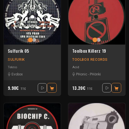
Sulfurik 05
Toolbox Killerz 19
SULFURIK
TOOLBOX RECORDS
Tekno
Acid
Evobox
PHonic
-
PHönki
9.90€
13.20€
TTC
TTC