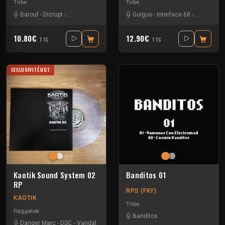
Tribe
Tribe
Barouf
-
Dizrupt
-
Machine et Machin
-
Moise
Guigoo
-
Interface 68
-
Kefran
10.80€
12.90€
TTC
TTC
EXCLUSIVITÉ UGT
Kaotik Sound System 02
Banditos 01
RP
RPS (FKY)
KAOTIK
Tribe
Raggatek
Banditos
Danger Marc
-
DSC
-
Vandal