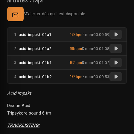
M'alerter dès qu'il est disponible
162 bpm
F minor
1
acid_impakt_01a1
00:00:59
165 bpm
C minor
2
acid_impakt_01a2
00:01:08
162 bpm
G minor
3
acid_impakt_01b1
00:01:02
162 bpm
F minor
4
acid_impakt_01b2
00:00:53
Acid Impakt
Disque Acid
Tripsykore sound 6 tm
TRACKLISTING: