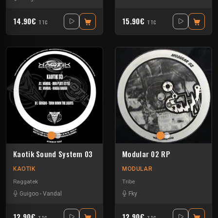
14.90€
15.90€
TTC
TTC
Kaotik Sound System 03
Modular 02 RP
KAOTIK
MODULAR
Raggatek
Tribe
Guigoo
-
Vandal
Fky
12.90€
12.90€
TTC
TTC