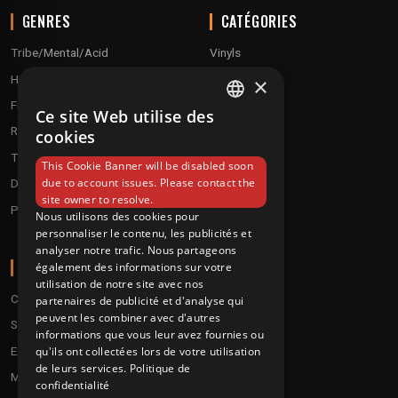
GENRES
CATÉGORIES
Tribe/Mental/Acid
Vinyls
Hardtek / Hardfloor
Cd's
×
Frenchcore/Hardcore
Textile
Ce site Web utilise des
FRENCH
Raggatek/ Jungletek
Materiel dj
cookies
ENGLISH
Techno / Hard Techno / Electro
This Cookie Banner will be disabled soon
due to account issues. Please contact the
Drum'n'Bass/Raggajungle
site owner to resolve.
Pre order
Nous utilisons des cookies pour
personnaliser le contenu, les publicités et
analyser notre trafic. Nous partageons
A PROPOS
également des informations sur votre
utilisation de notre site avec nos
Conditions
partenaires de publicité et d'analyse qui
peuvent les combiner avec d'autres
Service client
informations que vous leur avez fournies ou
Expédition & retours
qu'ils ont collectées lors de votre utilisation
de leurs services.
Politique de
Modes de paiement
confidentialité