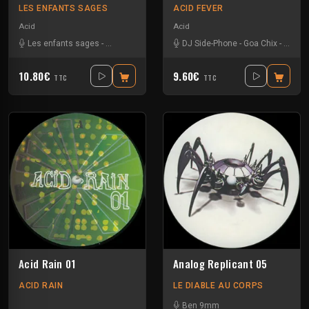
LES ENFANTS SAGES
ACID FEVER
Acid
Acid
Les enfants sages
-
Octodred
DJ Side-Phone
-
Goa Chix
-
Octod
10.80€
9.60€
TTC
TTC
Acid Rain 01
Analog Replicant 05
ACID RAIN
LE DIABLE AU CORPS
Ben 9mm