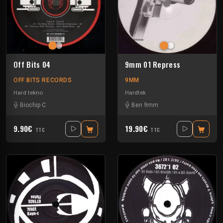
Off Bits 04
9mm 01 Repress
OFF BITS RECORDS
9MM
Hard tekno
Hardtek
Biochip C
Ben 9mm
9.90€
19.90€
TTC
TTC