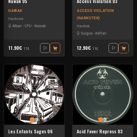
Nawak 05
Access Violation 03
NAWAK
ACCESS VIOLATION
(NARKOTEK)
Hardcore
Hardtek
Alban
-
CPU
-
Nawak
Guigoo
-
Kefran
11.90€
12.90€
TTC
TTC
Les Enfants Sages 06
Acid Fever Repress 03