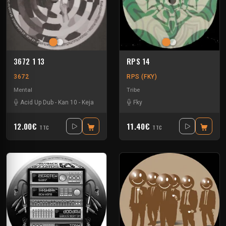
3672 1 13
RPS 14
3672
RPS (FKY)
Mental
Tribe
Acid Up Dub
-
Kan 10
-
Keja
Fky
12.00€
11.40€
TTC
TTC