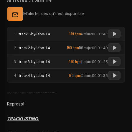
M'alerter dès qu'il est disponible
189 bpm
A minor
1
track1-by-labo-14
00:01:43
190 bpm
D# major
2
track2-by-labo-14
00:01:40
190 bpm
E minor
3
track3-by-labo-14
00:01:25
190 bpm
C minor
4
track4-by-labo-14
00:01:35
---------------------------
Repress!
TRACKLISTING: