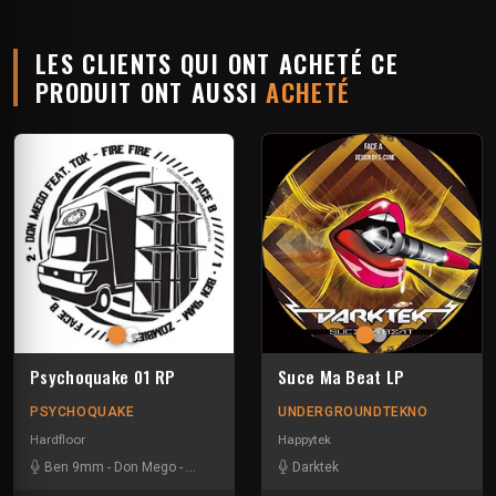
LES CLIENTS QUI ONT ACHETÉ CE
PRODUIT ONT AUSSI
ACHETÉ
Psychoquake 01 RP
Suce Ma Beat LP
PSYCHOQUAKE
UNDERGROUNDTEKNO
Hardfloor
Happytek
Ben 9mm
-
Don Mego
-
Gotek
-
Ranxerox
-
Darktek
Tok