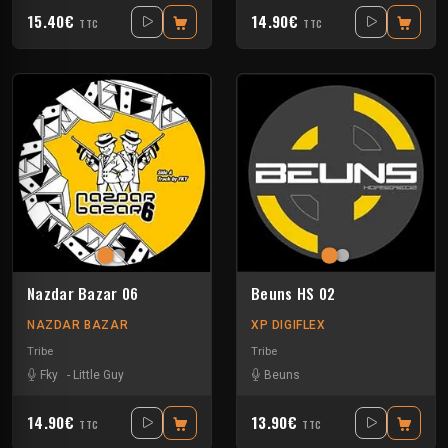
15.40€
14.90€
TTC
TTC
Nazdar Bazar 06
Beuns HS 02
NAZDAR BAZAR
XP DIGIFLEX
Tribe
Tribe
Fky
-
Little Guy
Beuns
14.90€
13.90€
TTC
TTC