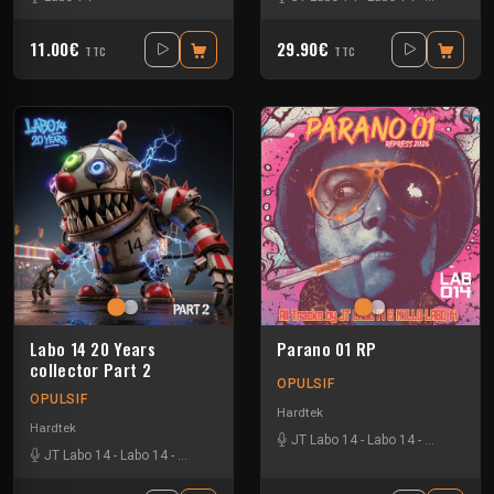
11.00€
29.90€
TTC
TTC
Labo 14 20 Years
Parano 01 RP
collector Part 2
OPULSIF
OPULSIF
Hardtek
Hardtek
JT Labo 14
-
Labo 14
-
N3llø Labo 
JT Labo 14
-
Labo 14
-
N3llø Labo 14