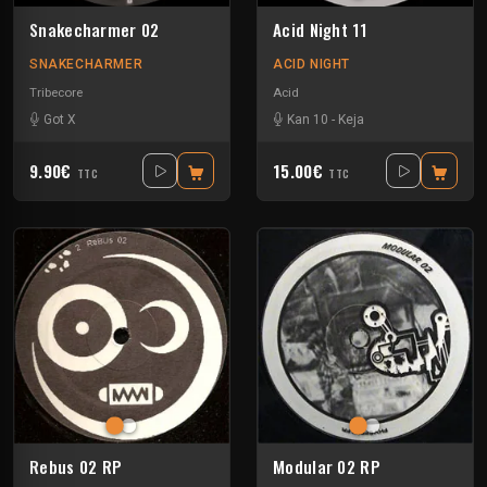
Snakecharmer 02
Acid Night 11
SNAKECHARMER
ACID NIGHT
Tribecore
Acid
Got X
Kan 10
-
Keja
9.90€
15.00€
TTC
TTC
Rebus 02 RP
Modular 02 RP