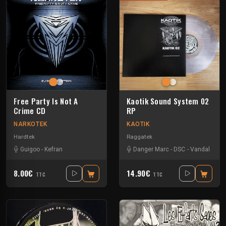
Free Party Is Not A
Kaotik Sound System 02
Crime CD
RP
NARKOTEK
KAOTIK
Hardtek
Raggatek
Guigoo
-
Kefran
Danger Marc
-
DSC
-
Vandal
8.00€
14.90€
TTC
TTC