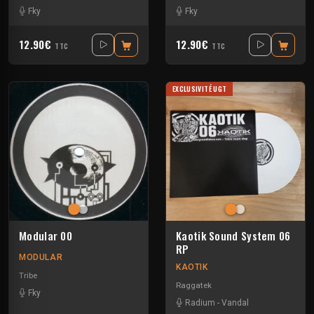
Fky
Fky
12.90€
12.90€
TTC
TTC
EXCLUSIVITÉ UGT
Modular 00
Kaotik Sound System 06
RP
MODULAR
KAOTIK
Tribe
Raggatek
Fky
Radium
-
Vandal