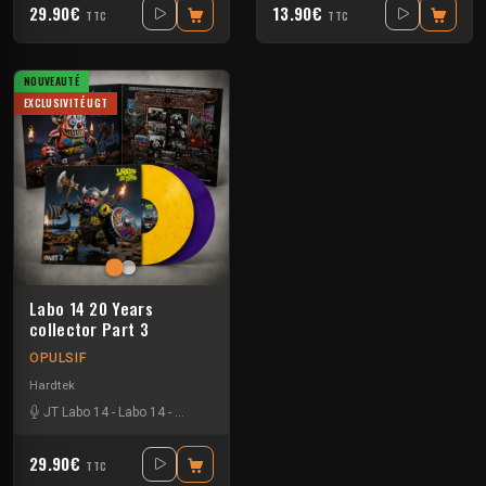
29.90€
13.90€
TTC
TTC
NOUVEAUTÉ
EXCLUSIVITÉ UGT
Labo 14 20 Years
collector Part 3
OPULSIF
Hardtek
JT Labo 14
-
Labo 14
-
N3llø Labo 14
29.90€
TTC