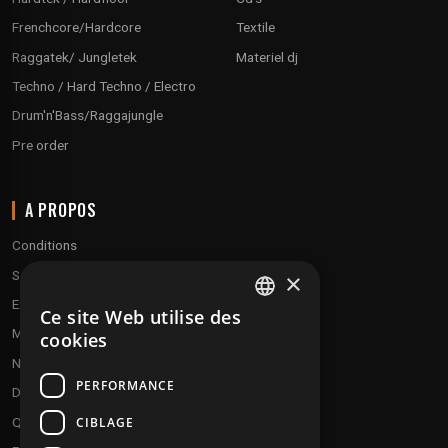
Frenchcore/Hardcore
Textile
Raggatek/ Jungletek
Materiel dj
Techno / Hard Techno / Electro
Drum'n'Bass/Raggajungle
Pre order
A PROPOS
Conditions
Service client
×
Expédition & retours
Ce site Web utilise des
FRENCH
Modes de paiement
cookies
ENGLISH
Notre programme de fidélité
PERFORMANCE
Disques cadeaux
CIBLAGE
Qui sommes-nous ?