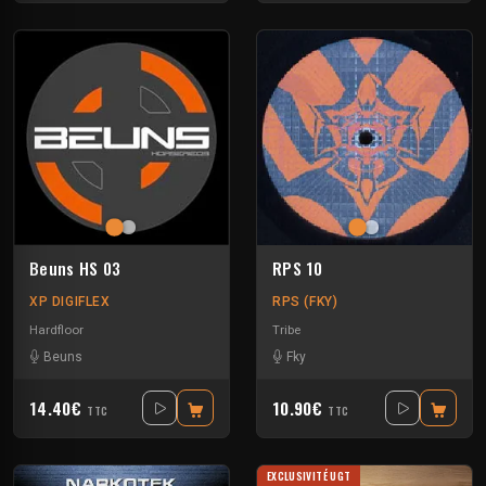
Beuns HS 03
RPS 10
XP DIGIFLEX
RPS (FKY)
Hardfloor
Tribe
Beuns
Fky
14.40€
10.90€
TTC
TTC
EXCLUSIVITÉ UGT