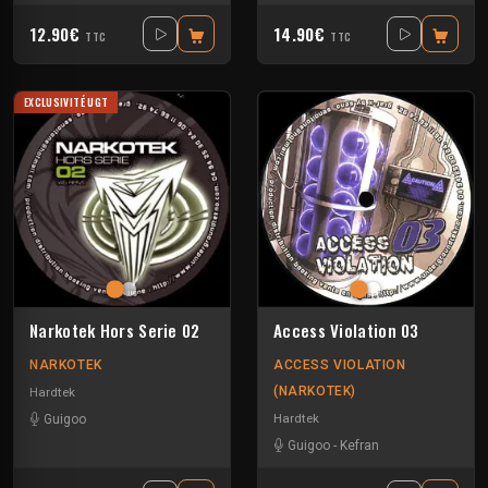
12.90€
14.90€
TTC
TTC
EXCLUSIVITÉ UGT
Narkotek Hors Serie 02
Access Violation 03
NARKOTEK
ACCESS VIOLATION
(NARKOTEK)
Hardtek
Hardtek
Guigoo
Guigoo
-
Kefran