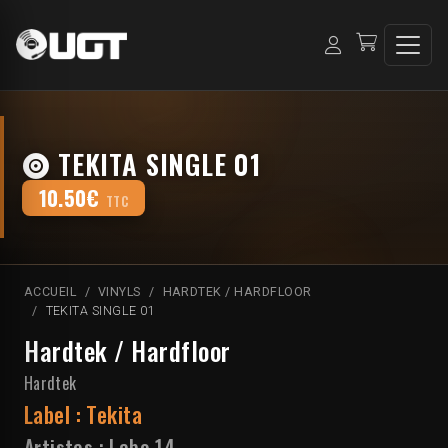
TEKITA SINGLE 01
10.50€
TTC
ACCUEIL
VINYLS
HARDTEK / HARDFLOOR
TEKITA SINGLE 01
Hardtek / Hardfloor
Hardtek
Label :
Tekita
Artistes :
Labo 14