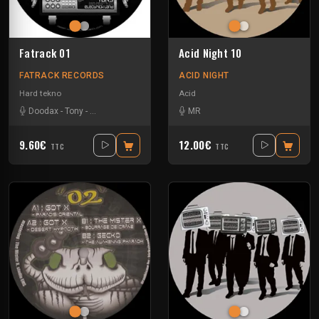
Fatrack 01
Acid Night 10
FATRACK RECORDS
ACID NIGHT
Hard tekno
Acid
Doodax
-
Tony
-
Trashbak 76
-
Zerotek
MR
9.60€
12.00€
TTC
TTC