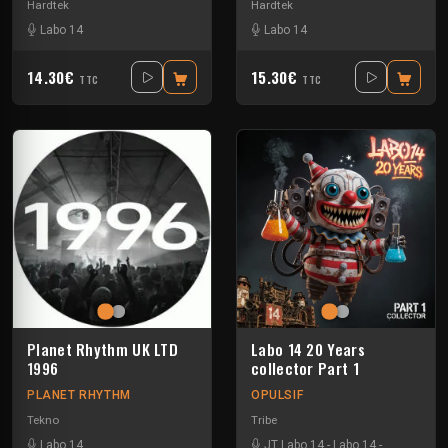
Hardtek
Hardtek
Labo 14
Labo 14
14.30€
15.30€
TTC
TTC
Planet Rhythm UK LTD
Labo 14 20 Years
1996
collector Part 1
PLANET RHYTHM
OPULSIF
Tekno
Tribe
Labo 14
JT Labo 14
-
Labo 14
-
N3llø Labo 