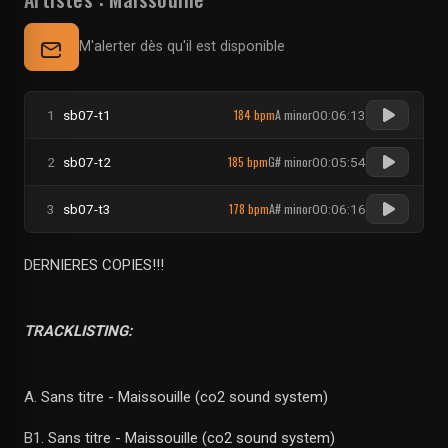
M'alerter dès qu'il est disponible
184 bpm
A minor
1
sb07-t1
00:06:13
185 bpm
G# minor
2
sb07-t2
00:05:54
178 bpm
A# minor
3
sb07-t3
00:06:16
DERNIERES COPIES!!!
TRACKLISTING:
A. Sans titre - Maissouille (co2 sound system)
B1. Sans titre - Maissouille (co2 sound system)