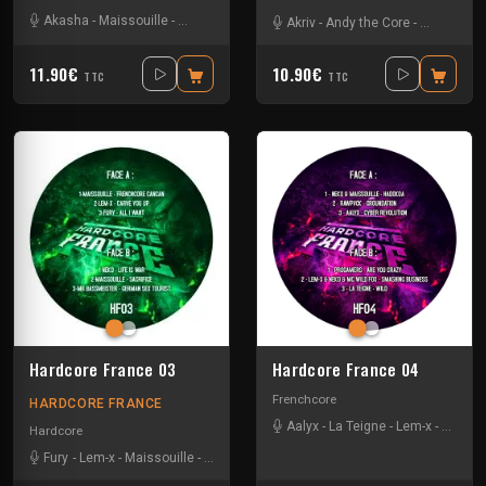
Akasha
-
Maissouille
-
The mastery
Akriv
-
Andy the Core
-
Maissouill
11.90€
10.90€
TTC
TTC
Hardcore France 03
Hardcore France 04
Frenchcore
HARDCORE FRANCE
Aalyx
-
La Teigne
-
Lem-x
-
Maissou
Hardcore
Fury
-
Lem-x
-
Maissouille
-
Mr. Bassmeister
-
Neko