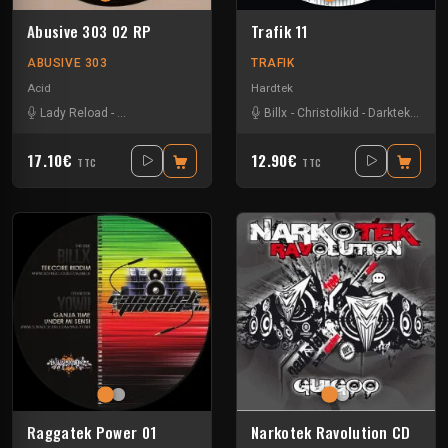
Abusive 303 02 RP
Trafik 11
ABUSIVE 303
TRAFIK
Acid
Hardtek
Lady Reload
-
Mobile Dogwash
-
Tik Tok
Billx
-
Christolikid
-
Darktek
-
Floxy
17.10€
12.90€
TTC
TTC
Raggatek Power 01
Narkotek Ravolution CD