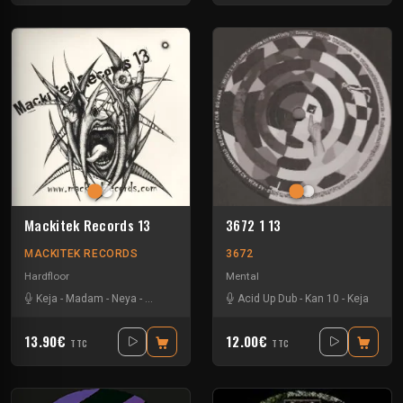
Mackitek Records 13
3672 1 13
MACKITEK RECORDS
3672
Hardfloor
Mental
Keja
-
Madam
-
Neya
-
Yarkouy
Acid Up Dub
-
Kan 10
-
Keja
13.90€
12.00€
TTC
TTC