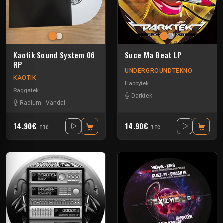
Kaotik Sound System 06
Suce Ma Beat LP
RP
UNDERGROUNDTEKNO
KAOTIK
Happytek
Raggatek
Darktek
Radium
-
Vandal
14.90€
14.90€
TTC
TTC