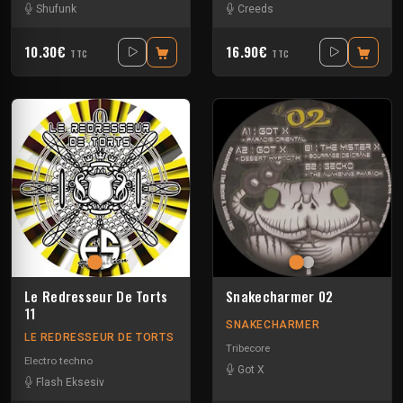
Shufunk
Creeds
10.30€
16.90€
TTC
TTC
Le Redresseur De Torts
Snakecharmer 02
11
SNAKECHARMER
LE REDRESSEUR DE TORTS
Tribecore
Electro techno
Got X
Flash Eksesiv