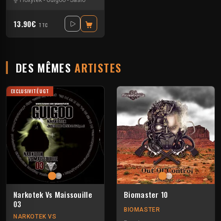
Floxytek
-
Guigoo
-
Sasio
13.90€
TTC
DES MÊMES
ARTISTES
EXCLUSIVITÉ UGT
Narkotek Vs Maissouille
Biomaster 10
03
BIOMASTER
NARKOTEK VS