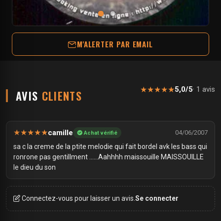
M'ALERTER PAR EMAIL
★
★
★
★
★
5,0/5
· 1 avis
AVIS
CLIENTS
★
★
★
★
★
camille
04/06/2007
Achat vérifié
sa c la creme de la ptite melodie qui fait bordel avk les bass qui
ronrone pas gentillment ......Aahhhh maissouille MAISSOUILLE
le dieu du son
Connectez-vous pour laisser un avis.
Se connecter