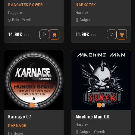
RAGGATEK POWER
NARKOTEK
Raggatek
Hardtek
Billx
-
Yowii
Guigoo
14.90€
11.90€
TTC
TTC
Karnage 07
Machine Man CD
Hardtek
KARNAGE
Guigoo
-
Osmik
Hardcore