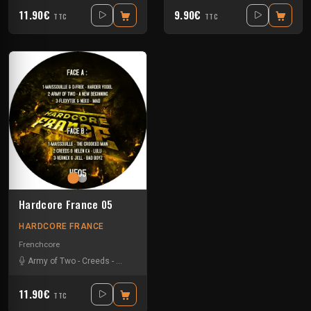
11.90€
9.90€
TTC
TTC
Hardcore France 05
HARDCORE FRANCE
Frenchcore
Army of Two
-
Creeds
-
D-Frek
-
Floxytek
-
Helen Ka
-
JKLL
-
Maissouille
-
Ne
11.90€
TTC