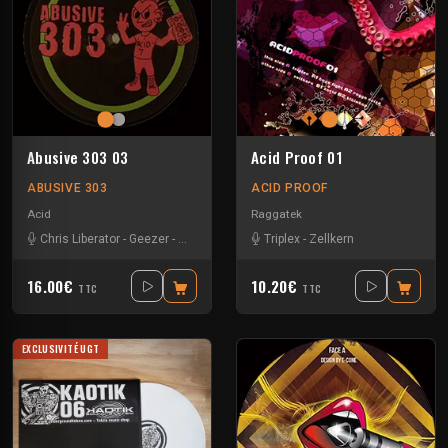
Abusive 303 03
Acid Proof 01
ABUSIVE 303
ACID PROOF
Acid
Raggatek
Chris Liberator
-
Geezer
-
Squat Dom
-
Steve Mills
Triplex
-
Zellkern
16.00€
10.20€
TTC
TTC
EXCLUSIVITÉ UGT