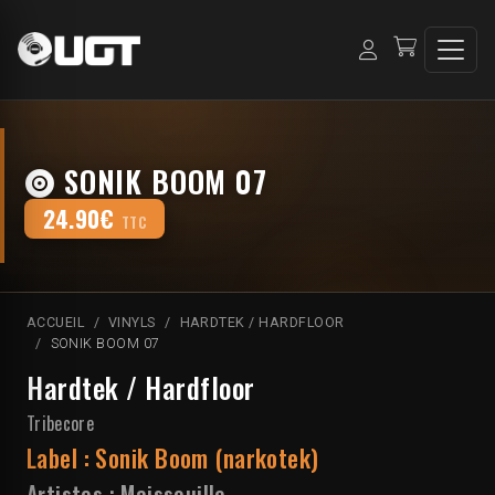
SONIK BOOM 07
24.90€
TTC
ACCUEIL
VINYLS
HARDTEK / HARDFLOOR
SONIK BOOM 07
Hardtek / Hardfloor
Tribecore
Label :
Sonik Boom (narkotek)
Artistes :
Maissouille