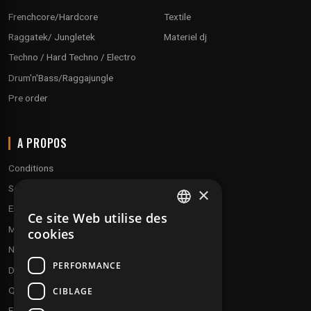
Frenchcore/Hardcore
Textile
Raggatek/ Jungletek
Materiel dj
Techno / Hard Techno / Electro
Drum'n'Bass/Raggajungle
Pre order
A PROPOS
Conditions
Service client
×
Expédition & retours
Ce site Web utilise des
FRENCH
Modes de paiement
cookies
ENGLISH
Notre programme de fidélité
PERFORMANCE
Disques cadeaux
Qui sommes-nous ?
CIBLAGE
Envoyez vos démos