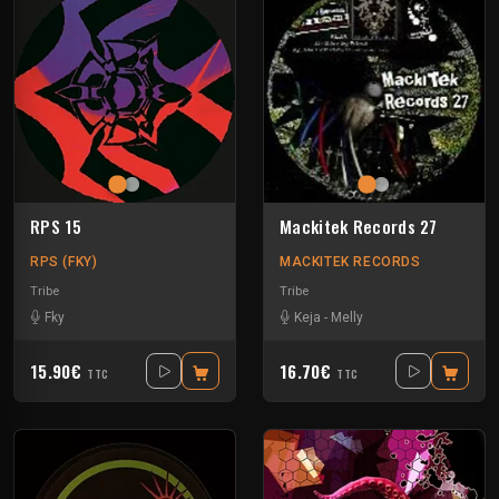
RPS 15
Mackitek Records 27
RPS (FKY)
MACKITEK RECORDS
Tribe
Tribe
Fky
Keja
-
Melly
15.90€
16.70€
TTC
TTC