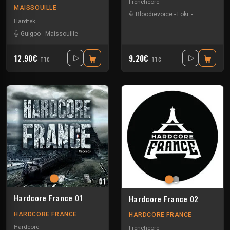
Frenchcore
MAISSOUILLE
Bloodievoice
-
Loki
-
Maissouille
Hardtek
Guigoo
-
Maissouille
12.90€
9.20€
TTC
TTC
Hardcore France 01
Hardcore France 02
HARDCORE FRANCE
HARDCORE FRANCE
Hardcore
Frenchcore