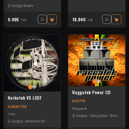
Hungry Beats
9.40€
10.94€
TTC
TTC
Raggatek Power CD
Narkotek VS LSDF
KAOTIK
NARKOTEK
Raggatek
Tribe
Guigoo
-
Harry potar
-
Stivs
-
Vand
Guigoo
-
Interface 68
-
Kefran