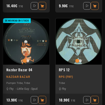
16.40€
9.90€
TTC
TTC
DE NOUVEAU EN STOCK
Nazdar Bazar 04
RPS 12
NAZDAR BAZAR
RPS (FKY)
Pumpin Tribe
,
Tribe
Tribe
Fky
-
Little Guy
-
Spud
Fky
13.90€
10.90€
TTC
TTC