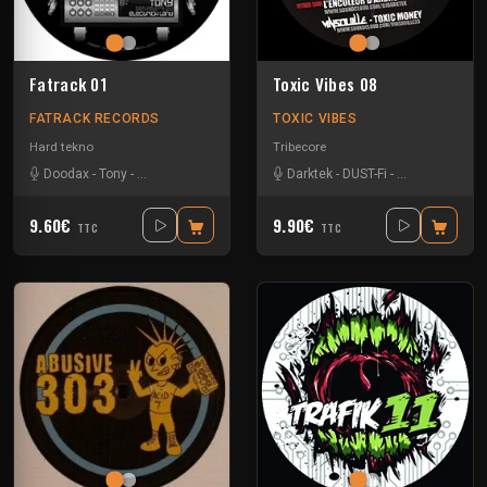
Fatrack 01
Toxic Vibes 08
FATRACK RECORDS
TOXIC VIBES
Hard tekno
Tribecore
Doodax
-
Tony
-
Trashbak 76
-
Zerotek
Darktek
-
DUST-Fi
-
Vinsouille
-
We
9.60€
9.90€
TTC
TTC