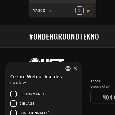
17.90€
TTC
#UNDERGROUNDTEKNO
×
Ce site Web utilise des
FRENCH
Découvre
Accès
cookies
notre section digitale
espace client
ENGLISH
PERFORMANCE
UGT DIGITAL
MON 
SECTION
CIBLAGE
FONCTIONNALITÉ