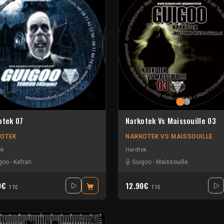
otek 07
Narkotek Vs Maissouille 03
OTEK
NARKOTEK VS MAISSOUILLE
ek
Hardtek
goo
-
Kefran
Guigoo
-
Maissouille
0€
12.90€
TTC
TTC