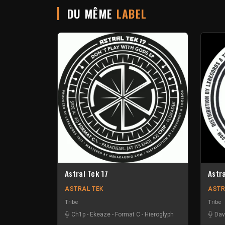
DU MÊME
LABEL
Astral Tek 17
Astr
ASTRAL TEK
ASTR
Tribe
Tribe
Ch1p
-
Ekeaze
-
Format C
-
Hieroglyph
Dav