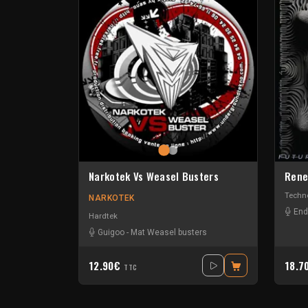
Rene
Narkotek Vs Weasel Busters
Techn
NARKOTEK
End
Hardtek
Guigoo
-
Mat Weasel busters
12.90€
18.7
TTC