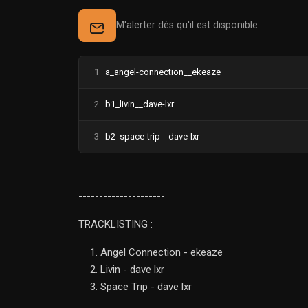
M'alerter dès qu'il est disponible
1
a_angel-connection__ekeaze
2
b1_livin__dave-lxr
3
b2_space-trip__dave-lxr
---------------------
TRACKLISTING :
Angel Connection - ekeaze
Livin - dave lxr
Space Trip - dave lxr