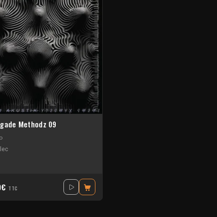
gade Methodz 09
o
lec
0€
TTC