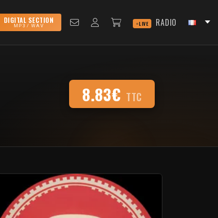
DIGITAL SECTION
RADIO
LIVE
MP3 / WAV
8.83€
TTC