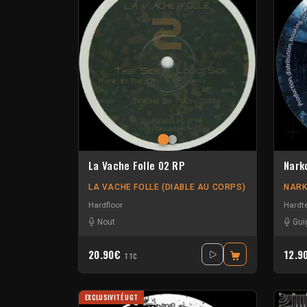
La Vache Folle 02 RP
Nark
LA VACHE FOLLE (DIABLE AU CORPS)
NARK
Hardfloor
Hardt
Nout
Gui
20.90€
12.9
TTC
EXCLUSIVITÉ UGT