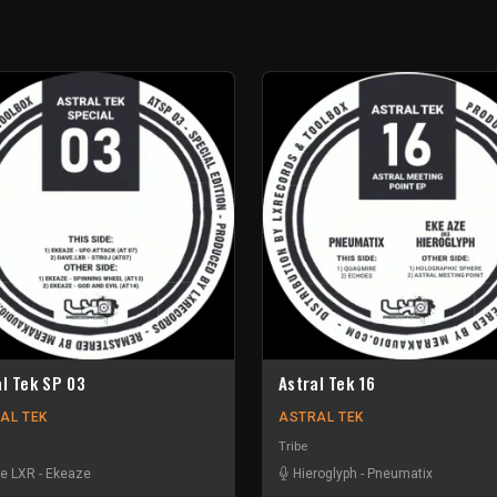
al Tek SP 03
Astral Tek 16
AL TEK
ASTRAL TEK
Tribe
e LXR
-
Ekeaze
Hieroglyph
-
Pneumatix