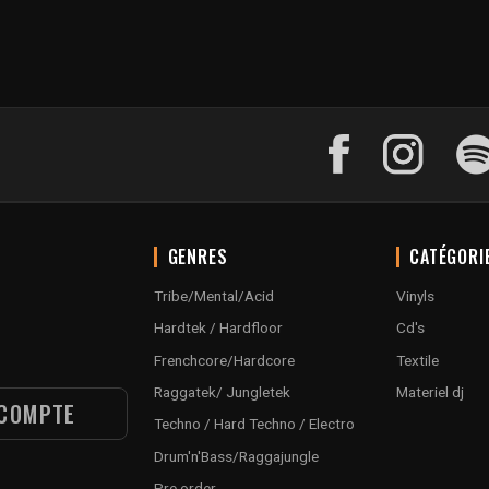
GENRES
CATÉGORI
Tribe/Mental/Acid
Vinyls
Hardtek / Hardfloor
Cd's
Frenchcore/Hardcore
Textile
Raggatek/ Jungletek
Materiel dj
COMPTE
Techno / Hard Techno / Electro
Drum'n'Bass/Raggajungle
Pre order