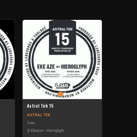
Astral Tek 15
ASTRAL TEK
Tribe
Ekeaze
-
Hieroglyph