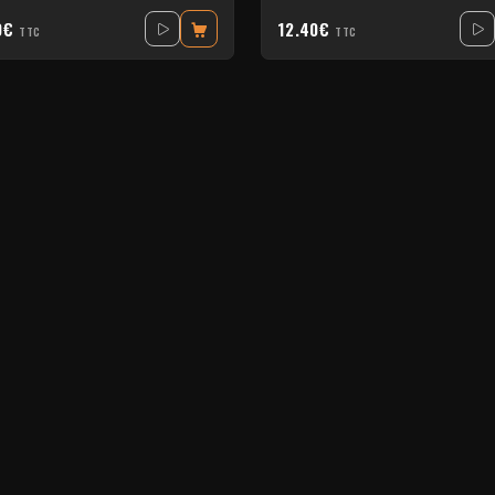
0€
12.40€
TTC
TTC