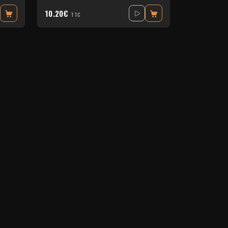
10.20€
TTC