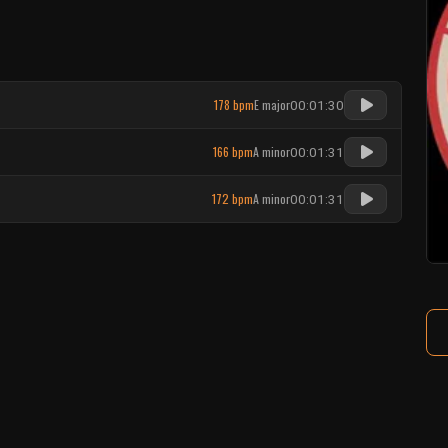
178 bpm
E major
00:01:30
166 bpm
A minor
00:01:31
172 bpm
A minor
00:01:31