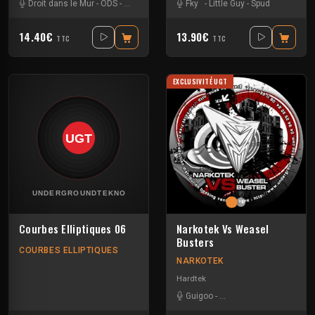
Droit dans le Mur
-
ODS
-
Pyrogene
-
Redge
Fky
-
Trashbak 76
-
Little Guy
-
Spud
14.40€
13.90€
TTC
TTC
EXCLUSIVITÉ UGT
Courbes Elliptiques 06
Narkotek Vs Weasel
Busters
COURBES ELLIPTIQUES
NARKOTEK
Hardtek
Guigoo
-
Mat Weasel busters