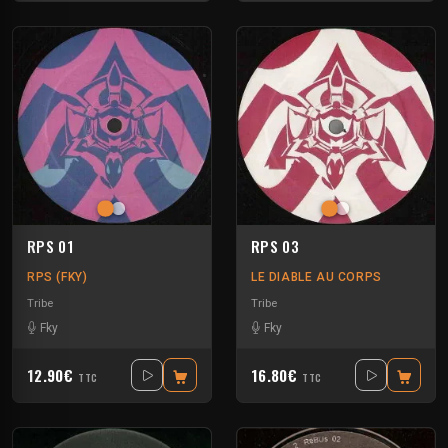
RPS 01
RPS 03
RPS (FKY)
LE DIABLE AU CORPS
Tribe
Tribe
Fky
Fky
12.90€
16.80€
TTC
TTC