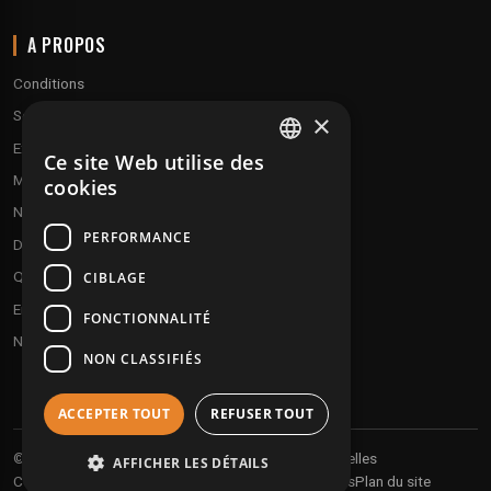
A PROPOS
Conditions
Service client
×
Expédition & retours
Ce site Web utilise des
FRENCH
Modes de paiement
cookies
ENGLISH
Notre programme de fidélité
PERFORMANCE
Disques cadeaux
Qui sommes-nous ?
CIBLAGE
Envoyez vos démos
FONCTIONNALITÉ
Nous contacter
NON CLASSIFIÉS
ACCEPTER TOUT
REFUSER TOUT
Vos informations personnelles
© 2026 Undergroundtekno
AFFICHER LES DÉTAILS
Conditions générales de vente
Expéditions et retours
Plan du site