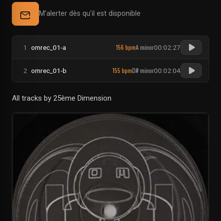
M'alerter dès qu'il est disponible
156 bpm
A minor
1
omrec_01-a
00:02:27
155 bpm
D# minor
2
omrec_01-b
00:02:04
All tracks by 25ème Dimension