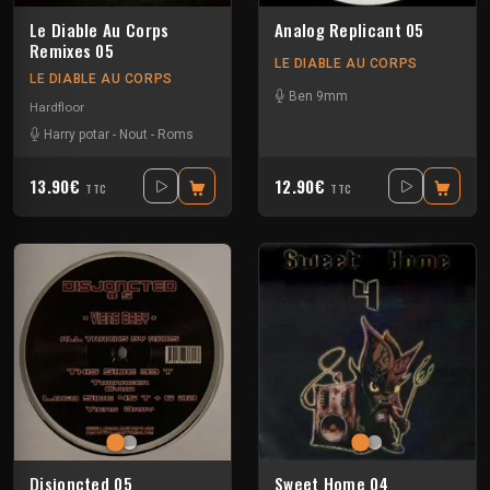
Le Diable Au Corps
Analog Replicant 05
Remixes 05
LE DIABLE AU CORPS
LE DIABLE AU CORPS
Ben 9mm
Hardfloor
Harry potar
-
Nout
-
Roms
13.90€
12.90€
TTC
TTC
Disjoncted 05
Sweet Home 04