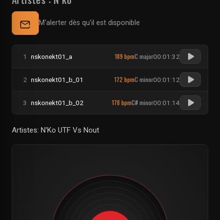
M'alerter dès qu'il est disponible
189 bpm
C major
1
nskonekt01_a
00:01:32
172 bpm
C minor
2
nskonekt01_b_01
00:01:12
178 bpm
C# minor
3
nskonekt01_b_02
00:01:14
Artistes: N'Ko UTF Vs Nout