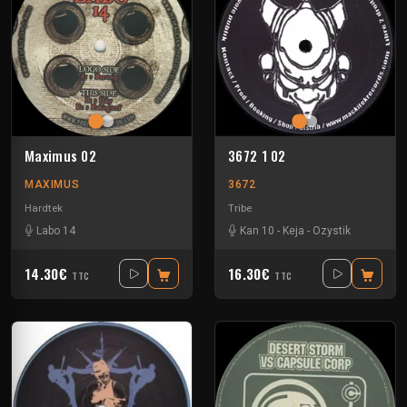
Maximus 02
3672 1 02
MAXIMUS
3672
Hardtek
Tribe
Labo 14
Kan 10
-
Keja
-
Ozystik
14.30€
16.30€
TTC
TTC