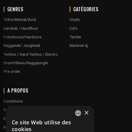
GENRES
CATÉGORIES
Tribe/Mental/Acid
Vinyls
Hardtek / Hardfloor
Cd's
Frenchcore/Hardcore
Textile
Raggatek/ Jungletek
Materiel dj
Techno / Hard Techno / Electro
Drum'n'Bass/Raggajungle
Pre order
A PROPOS
Conditions
Service client
×
Expédition & retours
Ce site Web utilise des
FRENCH
Modes de paiement
cookies