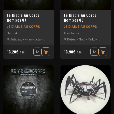
Le Diable Au Corps
Le Diable Au Corps
Remixes 07
Remixes 06
LE DIABLE AU CORPS
LE DIABLE AU CORPS
Hardtek
Frenchcore
Anticeptik
-
Harry potar
-
Nout
-
Roland K
-
Detest
Roms
-
Nout
-
Psiko
-
Tripped
13.20€
13.90€
TTC
TTC