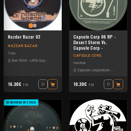
Nazdar Bazar 02
Capsule Corp 06 RP -
Desert Storm Vs.
NAZDAR BAZAR
Capsule Corp -
Tribe
CAPSULE CORE
Ben 9mm
-
Little Guy
-
Sloogy
Hardtek
Capsule corporation
-
Desert sto
16.30€
10.20€
TTC
TTC
DE NOUVEAU EN STOCK