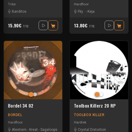
Tribe
Hardfloor
Banditos
Fky
-
Keja
15.90€
13.80€
TTC
TTC
Bordel 34 02
Toolbox Killerz 20 RP
BORDEL
TOOLBOX KILLER
Hardfloor
Hardtek
Alextrem
-
Kreat
-
Sagaloops
Crystal Distortion