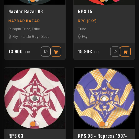
Nazdar Bazar 03
RPS 15
NAZDAR BAZAR
RPS (FKY)
Pumpin Tribe
,
Tribe
Tribe
Fky
-
Little Guy
-
Spud
Fky
13.90€
15.90€
TTC
TTC
RPS 03
RPS 08 - Repress 1997-