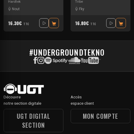
Hardtek
Tribe
Nout
Fky
16.30€
16.80€
TTC
TTC
#UNDERGROUNDTEKNO
Découvre
Accès
notre section digitale
espace client
UGT DIGITAL
MON COMPTE
SECTION