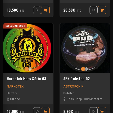
10.50€
20.50€
TTC
TTC
EXCLUSIVITÉ UGT
Narkotek Hors Série 03
AFK Dubstep 02
NARKOTEK
ASTROFONIK
Hardtek
Dubstep
Guigoo
Bass Deep
-
DubMentalist
-
Missh
12.90€
9.90€
TTC
TTC