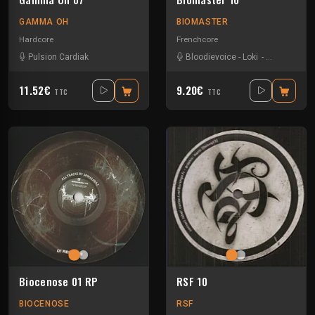
GAMMA OH
BIOMASTER
Hardcore
Frenchcore
Pulsion Cardiak
Bloodievoice
-
Loki
-
Maissouille
11.52€
9.20€
TTC
TTC
Biocenose 01 RP
RSF 10
BIOCENOSE
RSF