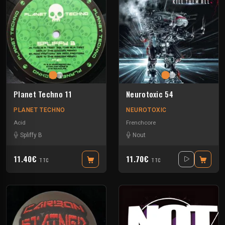
Planet Techno 11
Neurotoxic 54
PLANET TECHNO
NEUROTOXIC
Acid
Frenchcore
Spliffy B
Nout
11.40€
11.70€
TTC
TTC