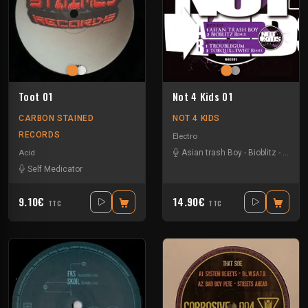
Toot 01
Not 4 Kids 01
CARBON STAINED
NOT 4 KIDS
RECORDS
Electro
Acid
Asian trash Boy
-
Bioblitz
-
Torqux
Self Medicator
9.10€
14.90€
TTC
TTC