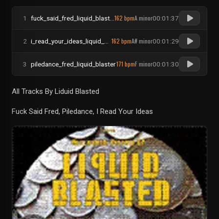
162 bpm
A minor
1
fuck_said_fred_liquid_blaster
00:01:37
162 bpm
A# minor
2
i_read_your_ideas_liquid_blaster
00:01:29
171 bpm
F minor
3
piledance_fred_liquid_blaster
00:01:30
All Tracks By Liduid Blasted
Fuck Said Fred, Piledance, I Read Your Ideas