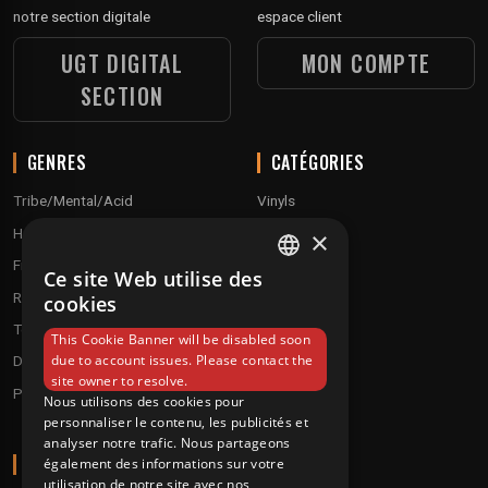
notre section digitale
espace client
UGT DIGITAL
MON COMPTE
SECTION
GENRES
CATÉGORIES
Tribe/Mental/Acid
Vinyls
Hardtek / Hardfloor
Cd's
×
Frenchcore/Hardcore
Textile
Ce site Web utilise des
FRENCH
Raggatek/ Jungletek
Materiel dj
cookies
ENGLISH
Techno / Hard Techno / Electro
This Cookie Banner will be disabled soon
due to account issues. Please contact the
Drum'n'Bass/Raggajungle
site owner to resolve.
Pre order
Nous utilisons des cookies pour
personnaliser le contenu, les publicités et
analyser notre trafic. Nous partageons
A PROPOS
également des informations sur votre
utilisation de notre site avec nos