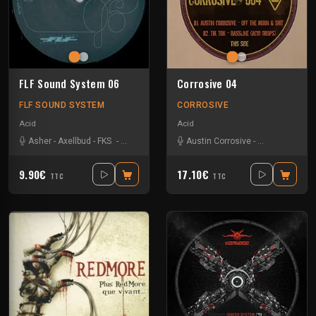
FLF Sound System 06
Corrosive 04
FLF SOUND SYSTEM
CORROSIVE
Acid
Acid
Asher
-
Axellbud
-
FKS
-
Jamsh
-
Moleculeprod
Austin Corrosive
-
Skoil
-
Bad Boy Pete
-
9.90€
17.10€
TTC
TTC