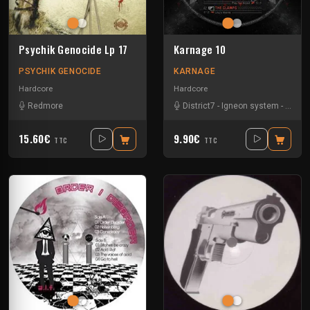
Psychik Genocide Lp 17
Karnage 10
PSYCHIK GENOCIDE
KARNAGE
Hardcore
Hardcore
Redmore
District7
-
Igneon system
-
Splinte
15.60€
9.90€
TTC
TTC