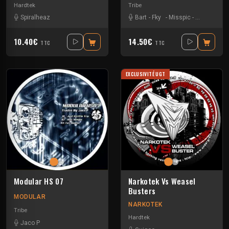
Hardtek
Tribe
Spiralheaz
Bart
-
Fky
-
Misspic
-
Vincent Ve
10.40€
14.50€
TTC
TTC
EXCLUSIVITÉ UGT
Modular HS 07
Narkotek Vs Weasel
Busters
MODULAR
NARKOTEK
Tribe
Hardtek
Jaco P