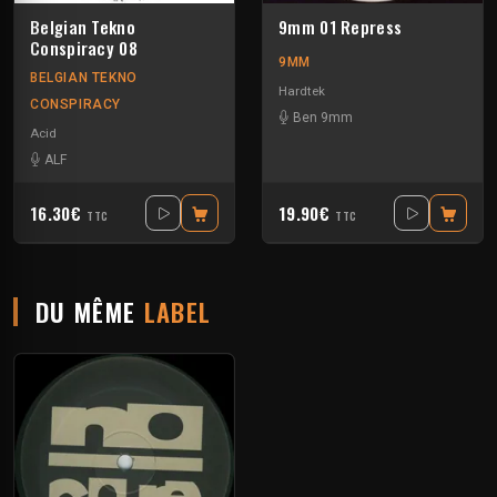
Belgian Tekno
9mm 01 Repress
Conspiracy 08
9MM
BELGIAN TEKNO
Hardtek
CONSPIRACY
Ben 9mm
Acid
ALF
16.30€
19.90€
TTC
TTC
DU MÊME
LABEL