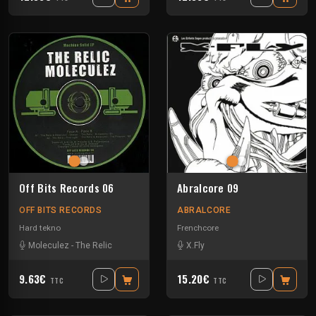
Off Bits Records 06
Abralcore 09
OFF BITS RECORDS
ABRALCORE
Hard tekno
Frenchcore
Moleculez
-
The Relic
X.Fly
9.63€
15.20€
TTC
TTC