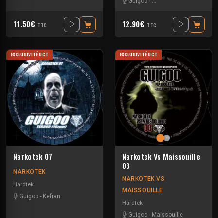
Guigoo
-
Mat Weasel busters
11.50€
12.90€
TTC
TTC
EXCLUSIVITÉ UGT
EXCLUSIVITÉ UGT
Narkotek 07
Narkotek Vs Maissouille
03
NARKOTEK
NARKOTEK VS
Hardtek
MAISSOUILLE
Guigoo
-
Kefran
Hardtek
Guigoo
-
Maissouille