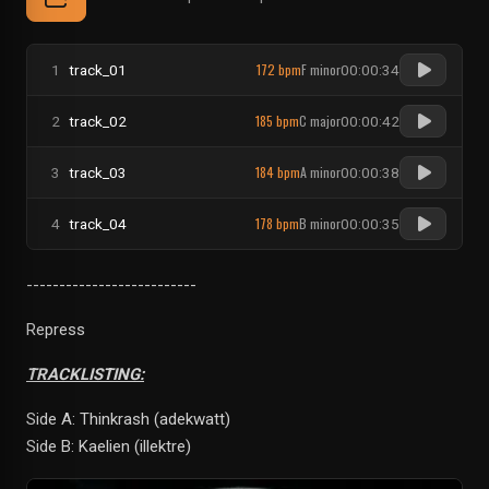
172 bpm
F minor
1
track_01
00:00:34
185 bpm
C major
2
track_02
00:00:42
184 bpm
A minor
3
track_03
00:00:38
178 bpm
B minor
4
track_04
00:00:35
--------------------------
Repress
TRACKLISTING:
Side A: Thinkrash (adekwatt)
Side B: Kaelien (illektre)