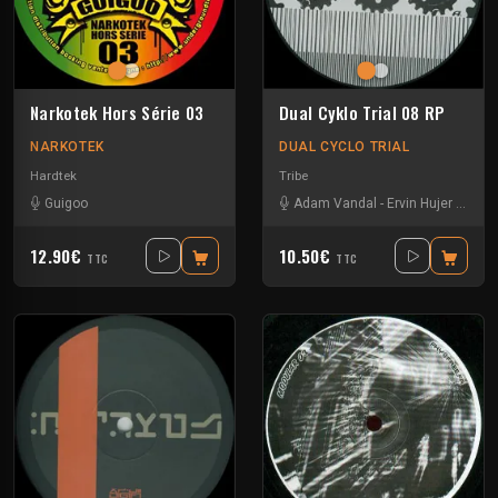
Narkotek Hors Série 03
Dual Cyklo Trial 08 RP
NARKOTEK
DUAL CYCLO TRIAL
Hardtek
Tribe
Guigoo
Adam Vandal
-
Ervin Hujer
-
Les e
12.90€
10.50€
TTC
TTC