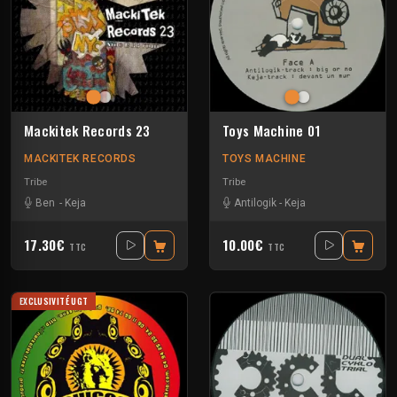
Mackitek Records 23
Toys Machine 01
MACKITEK RECORDS
TOYS MACHINE
Tribe
Tribe
Ben
-
Keja
Antilogik
-
Keja
17.30€
10.00€
TTC
TTC
EXCLUSIVITÉ UGT