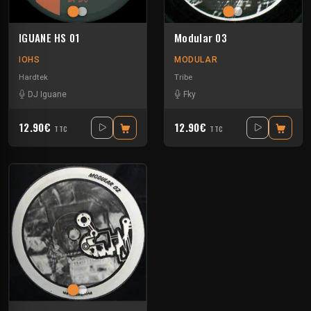
IGUANE HS 01
Modular 03
IOHS
MODULAR
Hardtek
Tribe
DJ Iguane
Fky
12.90€
12.90€
TTC
TTC