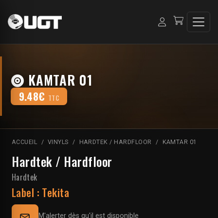
KAMTAR 01
9.48€
TTC
ACCUEIL
VINYLS
HARDTEK / HARDFLOOR
KAMTAR 01
Hardtek / Hardfloor
Hardtek
Label :
Tekita
M'alerter dès qu'il est disponible