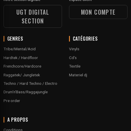
UGT DIGITAL
MON COMPTE
SECTION
GENRES
CATÉGORIES
Tribe/Mental/Acid
Vinyls
Hardtek / Hardfloor
Cd's
Frenchcore/Hardcore
Textile
Raggatek/ Jungletek
Materiel dj
Techno / Hard Techno / Electro
Drum'n'Bass/Raggajungle
Pre order
A PROPOS
Conditions