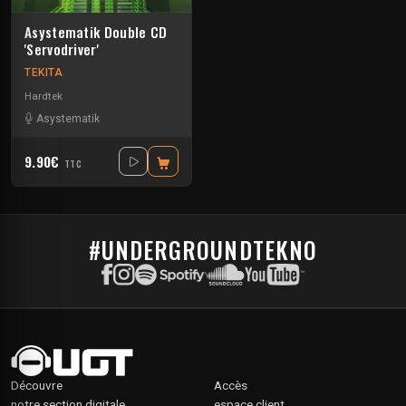
Asystematik Double CD
'Servodriver'
TEKITA
Hardtek
Asystematik
9.90€
TTC
#UNDERGROUNDTEKNO
Découvre
Accès
notre section digitale
espace client