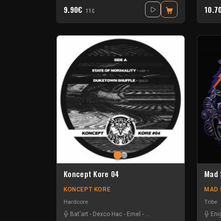
9.90€
10.7
TTC
Koncept Kore 04
Mad S
KONCEPT KORE
MAD 
Hardcore
Tribe
Bat'art
-
Dexco Hac
-
Emel
-
Mono-anime
-
Sam-c
Eni