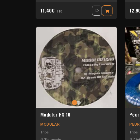
11.40€
12.9
TTC
Modular HS 10
Peur
MODULAR
PEUR
Tribe
Tribe