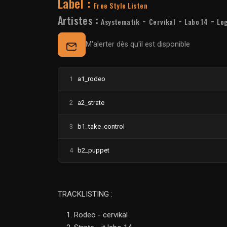
Label :
Free Style Listen
Artistes :
-
-
-
Asystematik
Cervikal
Labo 14
Lo
M'alerter dès qu'il est disponible
1
a1_rodeo
2
a2_strate
3
b1_take_control
4
b2_puppet
TRACKLISTING :
Rodeo - cervikal