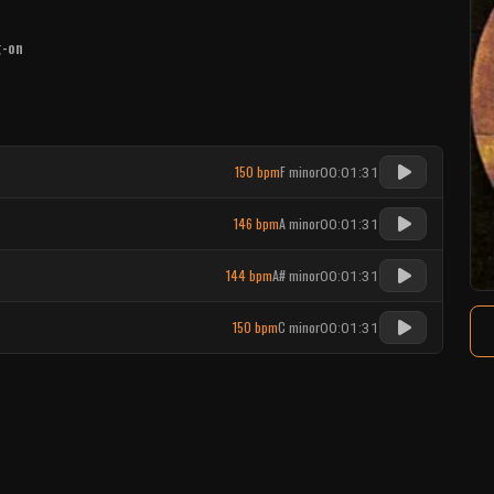
g-on
150 bpm
F minor
00:01:31
146 bpm
A minor
00:01:31
144 bpm
A# minor
00:01:31
150 bpm
C minor
00:01:31