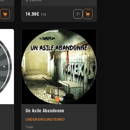
ms
fl11
-
Sycomor
-
Xtech
Darktek
14.90€
TTC
Un Asile Abandonne
UNDERGROUNDTEKNO
Tribe