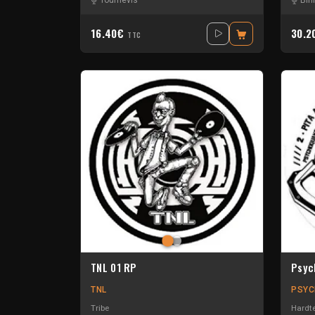
Tournevis
Bin
16.40€
30.
TTC
TNL 01 RP
Psyc
TNL
PSY
Tribe
Hardt