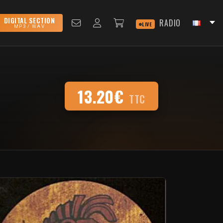
DIGITAL SECTION
RADIO
LIVE
MP3 / WAV
13.20€
TTC