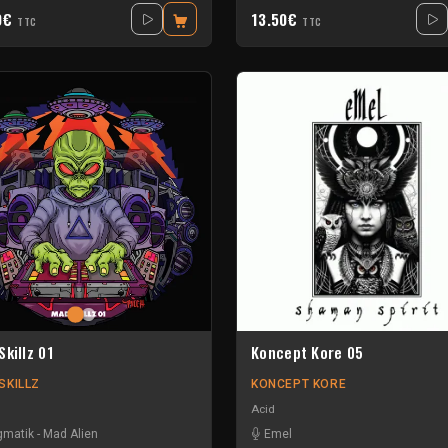
0€
13.50€
TTC
TTC
killz 01
Koncept Kore 05
SKILLZ
KONCEPT KORE
Acid
gmatik
-
Mad Alien
Emel