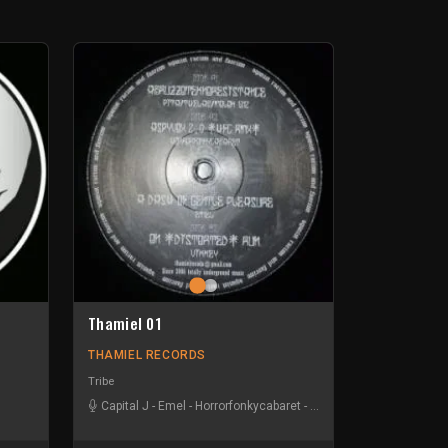
Thamiel 01
THAMIEL RECORDS
Tribe
Capital J
-
Emel
-
Horrorfonkycabaret
-
Molok 1312
-
Synthelabo