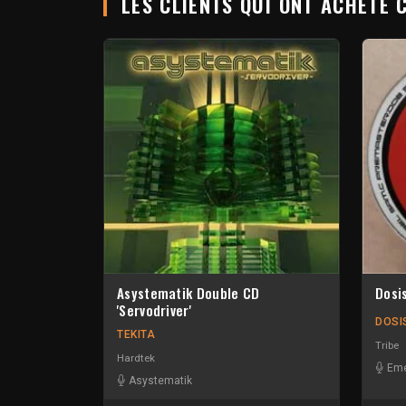
LES CLIENTS QUI ONT ACHETÉ 
Asystematik Double CD
Dosi
'Servodriver'
DOSI
TEKITA
Tribe
Hardtek
Eme
Asystematik