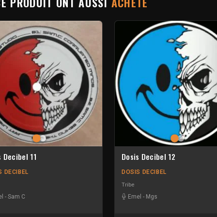
CE PRODUIT ONT AUSSI
ACHETÉ
s Decibel 11
Dosis Decibel 12
S DECIBEL
DOSIS DECIBEL
Tribe
l
-
Sam C
Emel
-
Mgs