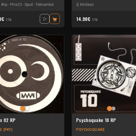
 Atip
-
Pms23
-
Spud
-
Teknambul
Kindaaz
40€
14.90€
TTC
TTC
s 02 RP
Psychoquake 10 RP
S (FKY)
PSYCHOQUAKE