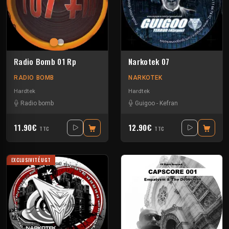
Radio Bomb 01 Rp
Narkotek 07
RADIO BOMB
NARKOTEK
Hardtek
Hardtek
Radio bomb
Guigoo
-
Kefran
11.90€
12.90€
TTC
TTC
EXCLUSIVITÉ UGT