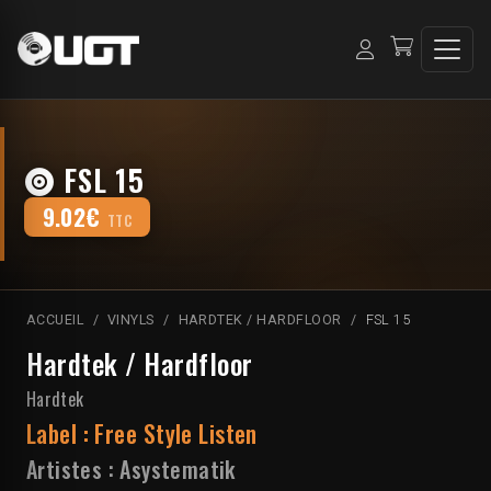
FSL 15
9.02€
TTC
ACCUEIL
VINYLS
HARDTEK / HARDFLOOR
FSL 15
Hardtek / Hardfloor
Hardtek
Label :
Free Style Listen
Artistes :
Asystematik