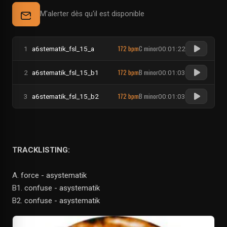
M'alerter dès qu'il est disponible
172 bpm
C minor
1
a6stematik_fsl_15_a
00:01:22
172 bpm
B minor
2
a6stematik_fsl_15_b1
00:01:03
172 bpm
B minor
3
a6stematik_fsl_15_b2
00:01:03
TRACKLISTING:
A. force - asystematik
B1. confuse - asystematik
B2. confuse - asystematik