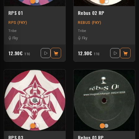
RPS 01
Rebus 02 RP
RPS (FKY)
REBUS (FKY)
Tribe
Tribe
Fky
Fky
12.90€
12.90€
TTC
TTC
RPS 03
Rebus 01 RP