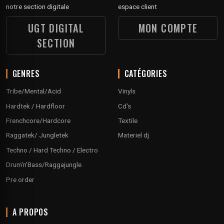
notre section digitale
espace client
UGT DIGITAL
MON COMPTE
SECTION
GENRES
CATÉGORIES
Tribe/Mental/Acid
Vinyls
Hardtek / Hardfloor
Cd's
Frenchcore/Hardcore
Textile
Raggatek/ Jungletek
Materiel dj
Techno / Hard Techno / Electro
Drum'n'Bass/Raggajungle
Pre order
A PROPOS