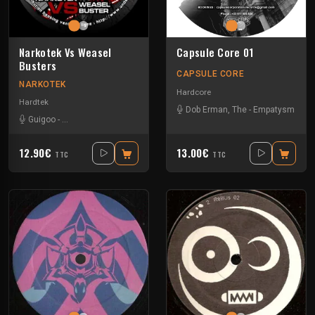
Capsule Core 01
Narkotek Vs Weasel
Busters
CAPSULE CORE
NARKOTEK
Hardcore
Hardtek
Dob Erman, The
-
Empatysm
Guigoo
-
Mat Weasel busters
12.90€
13.00€
TTC
TTC