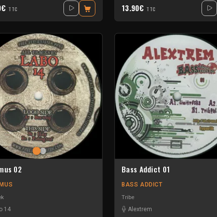
0€
13.90€
TTC
TTC
mus 02
Bass Addict 01
IMUS
BASS ADDICT
ek
Tribe
o 14
Alextrem