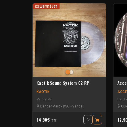
EXCLUSIVITÉ UGT
Kaotik Sound System 02 RP
Acce
KAOTIK
ACCE
Raggatek
Hardt
Danger Marc
-
DSC
-
Vandal
Gui
14.90€
12.9
TTC