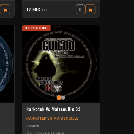
12.90€
TTC
EXCLUSIVITÉ UGT
Narkotek Vs Maissouille 03
NARKOTEK VS MAISSOUILLE
Hardtek
Guigoo
-
Maissouille