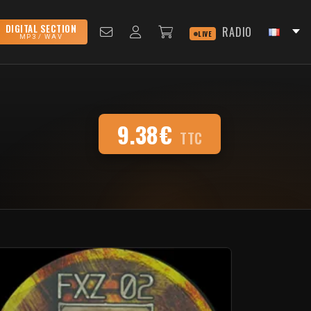
DIGITAL SECTION
RADIO
LIVE
MP3 / WAV
9.38€
TTC