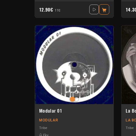
12.90€
14.
TTC
Modular 01
La B
MODULAR
LA B
Tribe
Tribe
Fky