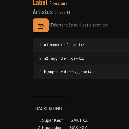
Label :
Foxtanz
Artistes :
Labo 14
M'alerter dès qu'il est disponible
1
a1_super-keuf__gak-fxz
2
a2_raggindien__gak-fxz
3
b_super-keuf-remix__labo14
--------------------
TRACKLISTING :
Super Keuf __ GAK FXZ
Raggindien __ GAK FXZ