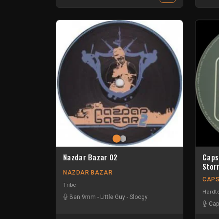
Nazdar Bazar 02
Caps
Stor
NAZDAR BAZAR
CAPS
Tribe
Hardt
Ben 9mm
-
Little Guy
-
Sloogy
Cap