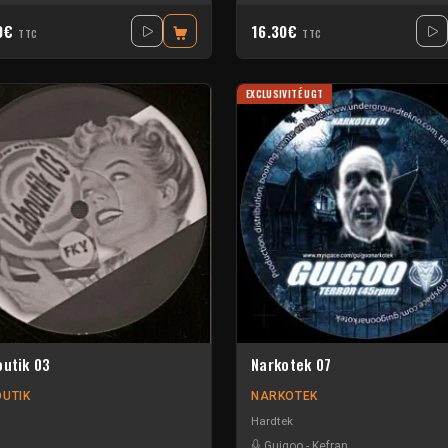
30€
16.30€
TTC
TTC
EXCLUSIVITÉ UGT
outik 03
Narkotek 07
OUTIK
NARKOTEK
Hardtek
Guigoo
-
Kefran