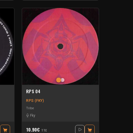
RPS 04
RPS (FKY)
Tribe
Fky
10.90€
TTC