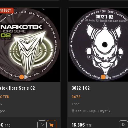
VITÉ UGT
otek Hors Serie 02
3672 1 02
OTEK
3672
ek
Tribe
goo
Kan 10
-
Keja
-
Ozystik
0€
16.30€
TTC
TTC