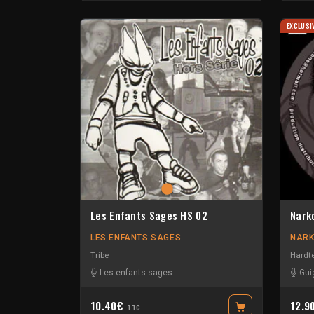
EXCLUSI
Les Enfants Sages HS 02
Nark
LES ENFANTS SAGES
NARK
Tribe
Hardt
Les enfants sages
Gui
10.40€
12.9
TTC