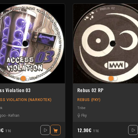
ss Violation 03
Rebus 02 RP
SS VIOLATION (NARKOTEK)
REBUS (FKY)
ek
Tribe
goo
-
Kefran
Fky
0€
12.90€
TTC
TTC