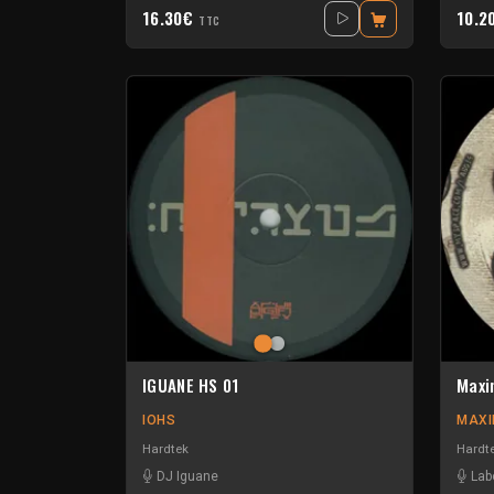
16.30€
10.2
TTC
IGUANE HS 01
Maxi
IOHS
MAX
Hardtek
Hardt
DJ Iguane
Lab